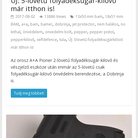
ÚJ: 5-lövetű folyadéksugár-kilövő
már itthon is!
,
2017-08-02
13886 Views
13x50 mm bam
18x51 mm
,
,
,
,
,
,
,
BAM
a+a
bam
bamer
dobrinja
jet protector
nem halálos
no
,
,
,
,
,
lethal
önvédelem
onvedelmi bolt
pepper
pepper pistol
,
,
,
pepperkilövő
selfdefence
tula
ÚJ: 5lövetű folyadéksugárkilövő
már itthon is!
Az orosz A+A Pioner 2-lövetű folyadéksugár-kilövő és
vészjelző eszköze után immár az 5-lövetű csak
folyadéksugár-kilövő önvédelmi berendezése, a Dobrinja
is
Tudj meg többet!