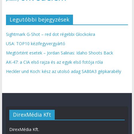
Legutóbbi bejegyzések
Sightmark G-Shot – red dot régebbi Glockokra
USA: TOP10 kézifegyvergyártó
Megtörtént esetek – Jordan Salinas: Idaho Shoots Back
AK-47: a CIA első rajza és az egyik első fotója róla
Heckler und Koch: kész az utolsó adag SA80A3 gépkarabély
DirexMédia Kft
DirexMédia Kft.