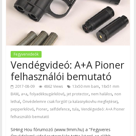
Fegyvervideók
Vendégvideó: A+A Pioner
felhasználói bemutató
,
2017-08-09
4862 Views
13x50 mm bam
18x51 mm
,
,
,
,
,
BAM
a+a
folyadéksugárkilövő
jet protector
nem halálos
non
,
,
lethal
Önvédelemre csak forgót! (a kalasnyikovhu megfejtése)
,
,
,
,
pepperkilövő
Pioner
selfdefence
tula
Vendégvideó: A+A Pioner
felhasználói bemutató
SiHing Hou fórumozó (www.9mm.hu) a “Fegyveres