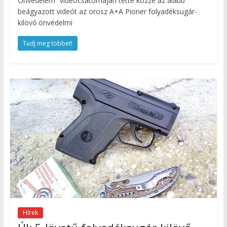
Önvédelem” videócsatornáján tette közzé az alább
beágyazott videót az orosz A+A Pioner folyadéksugár-
kilövő önvédelmi
Tudj meg többet!
Hírek