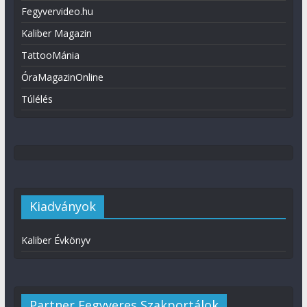
Fegyvervideo.hu
Kaliber Magazin
TattooMánia
ÓraMagazinOnline
Túlélés
Kiadványok
Kaliber Évkönyv
Partner Fegyveres Szakportálok