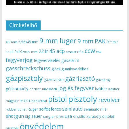
Címkefelhő
9 mm luger
9 mm PAK
5,56x45 mm
9 mm r
4,5 mm
ccw
45 acp
22 lr
eu
knall
9x19
9x19 mm
assault rifle
fegyverjog
gasalarm
fegyverviselés
gasschreckschuss
gumilövedékes
glock
gázpisztoly
gázriasztó
gázrevolver
gázspray
jog és fegyver
gépkarabély
kaliber
heckler und koch
Kaliber
pisztoly
pistol
revolver
magazin
non lethal
M1911
semiauto
selfdefence
Ruger
semiauto rifle
rubber bullet
shotgun
usa
sig sauer
smg
öntöltő karabély
öntöltő
umarex
önvédelem
pisztoly