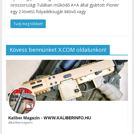
oroszországi Tulában működő A+A által gyártott Pioner
egy 2-lövetű folyadéksugár-kilövő vagy
Tudj meg többet!
Kövess bennünket X.COM oldalunkon!