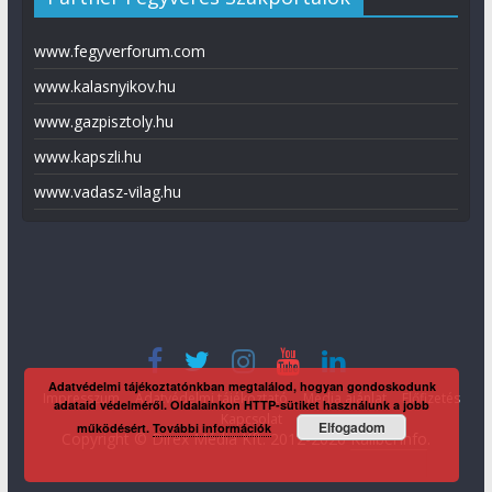
www.fegyverforum.com
www.kalasnyikov.hu
www.gazpisztoly.hu
www.kapszli.hu
www.vadasz-vilag.hu
Adatvédelmi tájékoztatónkban megtalálod, hogyan gondoskodunk
Impresszum
Adatvédelmi tájékoztató
Média ajánlat
Előfizetés
adataid védelméről. Oldalainkon HTTP-sütiket használunk a jobb
Kapcsolat
Elfogadom
működésért.
További információk
Copyright © Direx Média Kft. 2012-2026
KaliberInfo
.