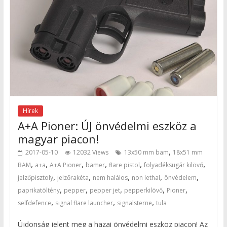
Hírek
A+A Pioner: ÚJ önvédelmi eszköz a
magyar piacon!
,
2017-05-10
12032 Views
13x50 mm bam
18x51 mm
,
,
,
,
,
,
BAM
a+a
A+A Pioner
bamer
flare pistol
folyadéksugár kilövő
,
,
,
,
,
jelzőpisztoly
jelzőrakéta
nem halálos
non lethal
önvédelem
,
,
,
,
,
paprikatöltény
pepper
pepper jet
pepperkilövő
Pioner
,
,
,
selfdefence
signal flare launcher
signalsterne
tula
Újdonság jelent meg a hazai önvédelmi eszköz piacon! Az