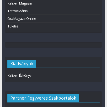
Kaliber Magazin
TattooMánia
ÓraMagazinOnline
Túlélés
Kiadványok
Kaliber Évkönyv
Partner Fegyveres Szakportálok