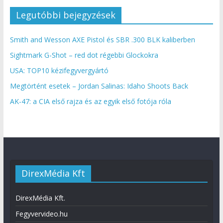
Legutóbbi bejegyzések
Smith and Wesson AXE Pistol és SBR .300 BLK kaliberben
Sightmark G-Shot – red dot régebbi Glockokra
USA: TOP10 kézifegyvergyártó
Megtörtént esetek – Jordan Salinas: Idaho Shoots Back
AK-47: a CIA első rajza és az egyik első fotója róla
DirexMédia Kft
DirexMédia Kft.
Fegyvervideo.hu