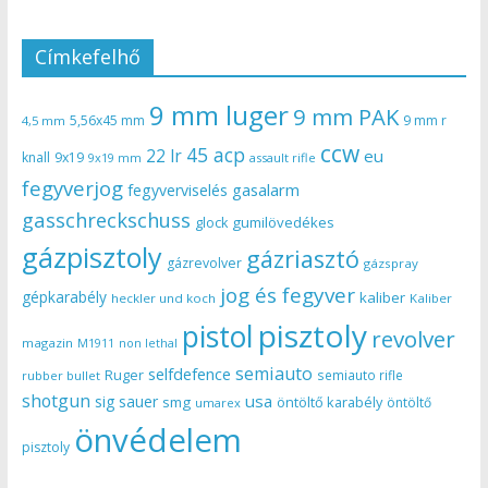
Címkefelhő
9 mm luger
9 mm PAK
5,56x45 mm
9 mm r
4,5 mm
ccw
45 acp
22 lr
eu
knall
9x19
9x19 mm
assault rifle
fegyverjog
gasalarm
fegyverviselés
gasschreckschuss
gumilövedékes
glock
gázpisztoly
gázriasztó
gázrevolver
gázspray
jog és fegyver
gépkarabély
kaliber
heckler und koch
Kaliber
pisztoly
pistol
revolver
magazin
non lethal
M1911
semiauto
selfdefence
Ruger
semiauto rifle
rubber bullet
shotgun
usa
sig sauer
smg
öntöltő karabély
öntöltő
umarex
önvédelem
pisztoly