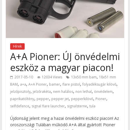
Hírek
A+A Pioner: ÚJ önvédelmi
eszköz a magyar piacon!
,
2017-05-10
12034 Views
13x50 mm bam
18x51 mm
,
,
,
,
,
,
BAM
a+a
A+A Pioner
bamer
flare pistol
folyadéksugár kilövő
,
,
,
,
,
jelzőpisztoly
jelzőrakéta
nem halálos
non lethal
önvédelem
,
,
,
,
,
paprikatöltény
pepper
pepper jet
pepperkilövő
Pioner
,
,
,
selfdefence
signal flare launcher
signalsterne
tula
Újdonság jelent meg a hazai önvédelmi eszköz piacon! Az
oroszországi Tulában működő A+A által gyártott Pioner