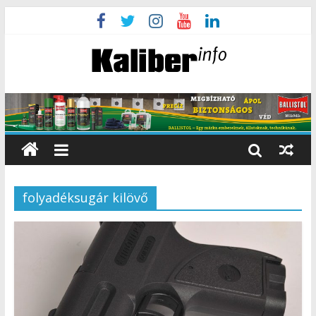
folyadéksugár kilövő