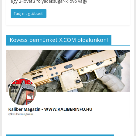
egy 2-lövetű folyadéksugár-kilövő vagy
Tudj meg többet!
Kövess bennünket X.COM oldalunkon!