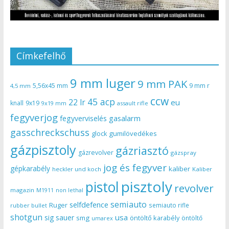
Címkefelhő
9 mm luger
9 mm PAK
5,56x45 mm
9 mm r
4,5 mm
ccw
45 acp
22 lr
eu
knall
9x19
9x19 mm
assault rifle
fegyverjog
gasalarm
fegyverviselés
gasschreckschuss
gumilövedékes
glock
gázpisztoly
gázriasztó
gázrevolver
gázspray
jog és fegyver
gépkarabély
kaliber
heckler und koch
Kaliber
pisztoly
pistol
revolver
magazin
non lethal
M1911
semiauto
selfdefence
Ruger
semiauto rifle
rubber bullet
shotgun
usa
sig sauer
smg
öntöltő karabély
öntöltő
umarex