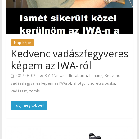
Nap képe
Kedvenc vadászfegyveres
képem az IWA-ról
,
,
2017-03-08
3514 Views
fabarm
hunting
Kedvenc
,
,
,
vadászfegyveres képem az IWAról
shotgun
sörétes puska
,
vadászat
zombi
Tudj meg többet!