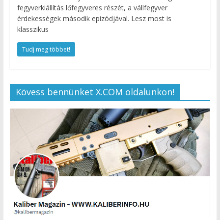
fegyverkiállítás lőfegyveres részét, a vállfegyver
érdekességek második epizódjával. Lesz most is
klasszikus
Tudj meg többet!
Kövess bennünket X.COM oldalunkon!