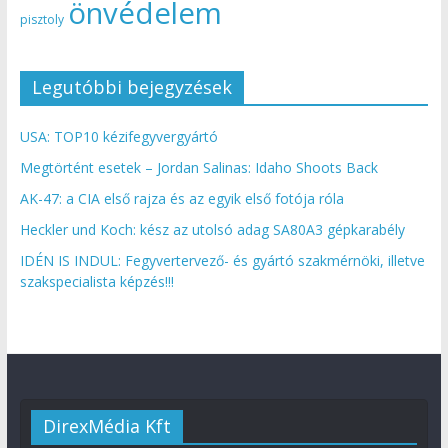
önvédelem
pisztoly
Legutóbbi bejegyzések
USA: TOP10 kézifegyvergyártó
Megtörtént esetek – Jordan Salinas: Idaho Shoots Back
AK-47: a CIA első rajza és az egyik első fotója róla
Heckler und Koch: kész az utolsó adag SA80A3 gépkarabély
IDÉN IS INDUL: Fegyvertervező- és gyártó szakmérnöki, illetve
szakspecialista képzés!!!
DirexMédia Kft