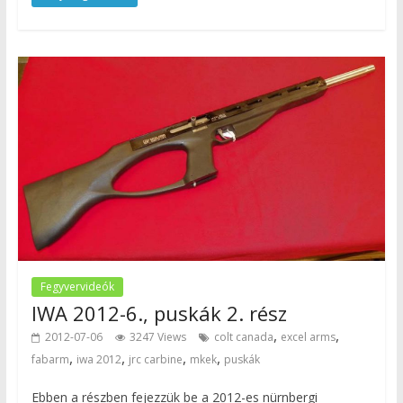
Fegyvervideók
IWA 2012-6., puskák 2. rész
,
,
2012-07-06
3247 Views
colt canada
excel arms
,
,
,
,
fabarm
iwa 2012
jrc carbine
mkek
puskák
Ebben a részben fejezzük be a 2012-es nürnbergi