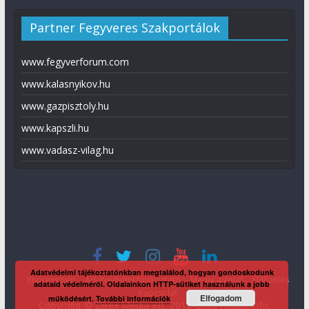
Partner Fegyveres Szakportálok
www.fegyverforum.com
www.kalasnyikov.hu
www.gazpisztoly.hu
www.kapszli.hu
www.vadasz-vilag.hu
Adatvédelmi tájékoztatónkban megtalálod, hogyan gondoskodunk
Impresszum
Adatvédelmi tájékoztató
Média ajánlat
Előfizetés
adataid védelméről. Oldalainkon HTTP-sütiket használunk a jobb
Kapcsolat
Elfogadom
működésért.
További információk
Copyright © Direx Média Kft. 2012-2026
KaliberInfo
.