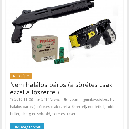
Nap képe
Nem halálos páros (a sörétes csak
ezzel a lőszerrel)
,
,
2016-11-08
5414 Views
fabarm
gumilövedékes
Nem
,
,
halálos páros (a sörétes csak ezzel a lőszerrel)
non lethal
rubber
,
,
,
,
bullet
shotgun
sokkoló
sörétes
taser
Tudj meg többet!