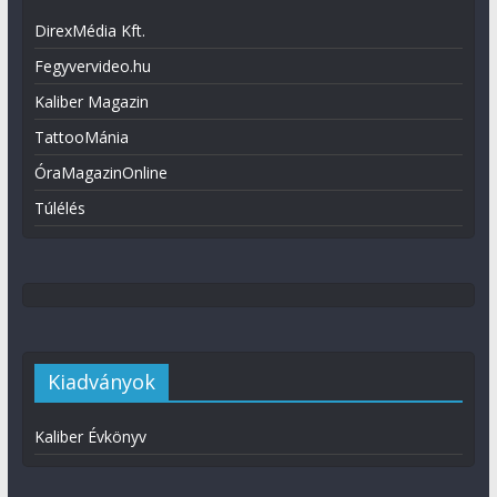
DirexMédia Kft.
Fegyvervideo.hu
Kaliber Magazin
TattooMánia
ÓraMagazinOnline
Túlélés
Kiadványok
Kaliber Évkönyv