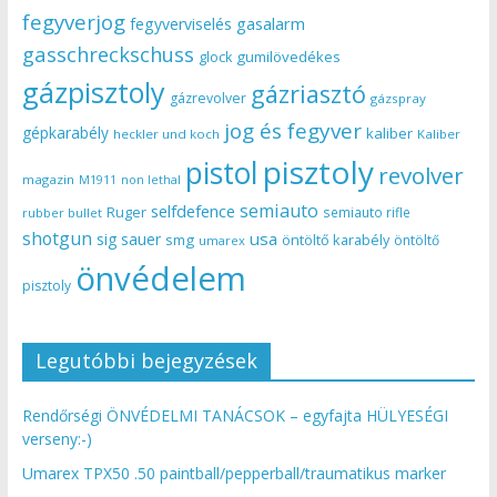
fegyverjog
gasalarm
fegyverviselés
gasschreckschuss
gumilövedékes
glock
gázpisztoly
gázriasztó
gázrevolver
gázspray
jog és fegyver
gépkarabély
kaliber
heckler und koch
Kaliber
pisztoly
pistol
revolver
magazin
non lethal
M1911
semiauto
selfdefence
Ruger
semiauto rifle
rubber bullet
shotgun
usa
sig sauer
smg
öntöltő karabély
öntöltő
umarex
önvédelem
pisztoly
Legutóbbi bejegyzések
Rendőrségi ÖNVÉDELMI TANÁCSOK – egyfajta HÜLYESÉGI
verseny:-)
Umarex TPX50 .50 paintball/pepperball/traumatikus marker