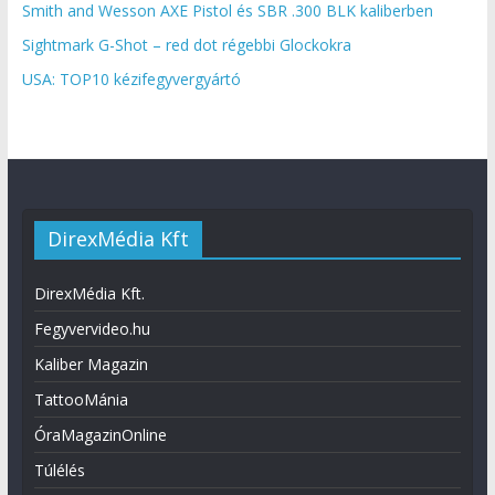
Smith and Wesson AXE Pistol és SBR .300 BLK kaliberben
Sightmark G-Shot – red dot régebbi Glockokra
USA: TOP10 kézifegyvergyártó
DirexMédia Kft
DirexMédia Kft.
Fegyvervideo.hu
Kaliber Magazin
TattooMánia
ÓraMagazinOnline
Túlélés