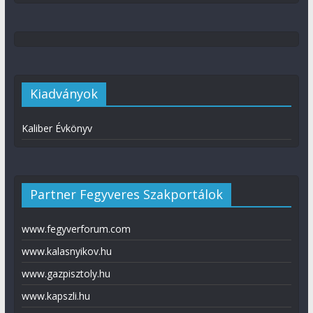
Kiadványok
Kaliber Évkönyv
Partner Fegyveres Szakportálok
www.fegyverforum.com
www.kalasnyikov.hu
www.gazpisztoly.hu
www.kapszli.hu