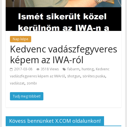
Nap képe
Kedvenc vadászfegyveres
képem az IWA-ról
,
,
2017-03-08
3518 Views
fabarm
hunting
Kedvenc
,
,
,
vadászfegyveres képem az IWAról
shotgun
sörétes puska
,
vadászat
zombi
Tudj meg többet!
Kövess bennünket X.COM oldalunkon!