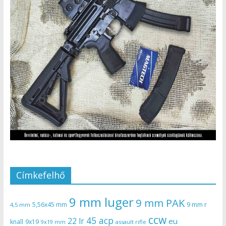
Címkefelhő
9 mm luger
9 mm PAK
5,56x45 mm
9 mm r
4,5 mm
ccw
45 acp
22 lr
eu
knall
9x19
9x19 mm
assault rifle