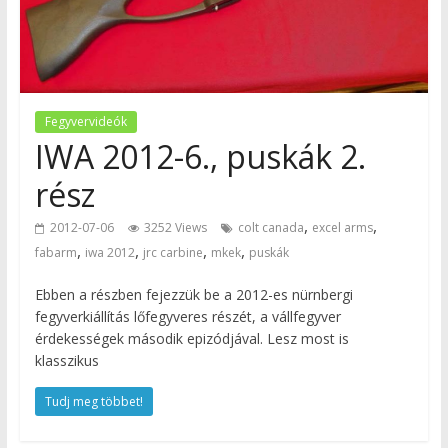
Fegyvervideók
IWA 2012-6., puskák 2.
rész
,
,
2012-07-06
3252 Views
colt canada
excel arms
,
,
,
,
fabarm
iwa 2012
jrc carbine
mkek
puskák
Ebben a részben fejezzük be a 2012-es nürnbergi
fegyverkiállítás lőfegyveres részét, a vállfegyver
érdekességek második epizódjával. Lesz most is
klasszikus
Tudj meg többet!