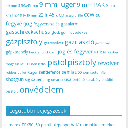
9 mm luger
9 mm PAK
5,56x45 mm
9 mm r
4,5 mm
ccw
45 acp
22 lr
eu
knall
9x19
9x19 mm
assault rifle
fegyverjog
gasalarm
fegyverviselés
gasschreckschuss
gumilövedékes
glock
gázpisztoly
gázriasztó
gázrevolver
gázspray
jog és fegyver
gépkarabély
kaliber
heckler und koch
Kaliber
pisztoly
pistol
revolver
magazin
non lethal
M1911
semiauto
selfdefence
Ruger
semiauto rifle
rubber bullet
shotgun
usa
sig sauer
smg
öntöltő karabély
öntöltő
umarex
önvédelem
pisztoly
Legutóbbi bejegyzések
Umarex TPX50 .50 paintball/pepperball/traumatikus marker