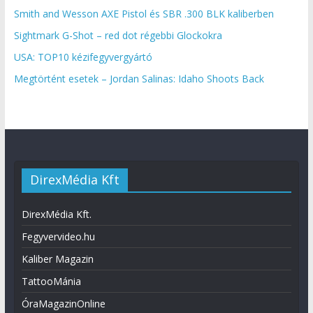
Smith and Wesson AXE Pistol és SBR .300 BLK kaliberben
Sightmark G-Shot – red dot régebbi Glockokra
USA: TOP10 kézifegyvergyártó
Megtörtént esetek – Jordan Salinas: Idaho Shoots Back
DirexMédia Kft
DirexMédia Kft.
Fegyvervideo.hu
Kaliber Magazin
TattooMánia
ÓraMagazinOnline