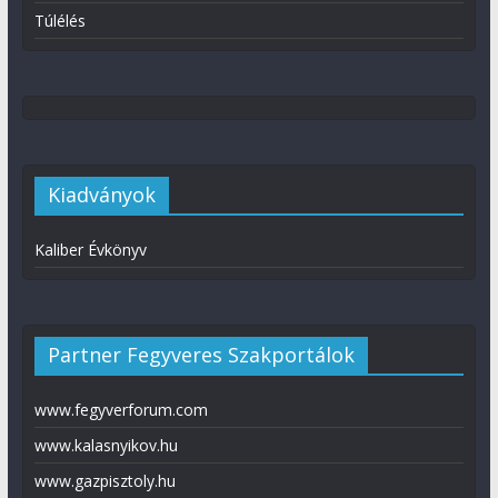
Túlélés
Kiadványok
Kaliber Évkönyv
Partner Fegyveres Szakportálok
www.fegyverforum.com
www.kalasnyikov.hu
www.gazpisztoly.hu