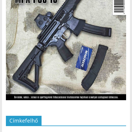
Címkefelhő