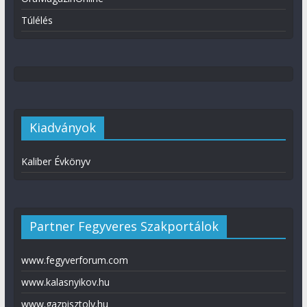
Túlélés
Kiadványok
Kaliber Évkönyv
Partner Fegyveres Szakportálok
www.fegyverforum.com
www.kalasnyikov.hu
www.gazpisztoly.hu