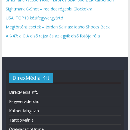
Sightmark G-Shot – red dot régebbi Glockokra
USA: TOP10 kézifegyvergyártó
Megtörtént esetek – Jordan Salinas: Idaho Shoots Back
AK-47: a CIA első rajza és az egyik első fotója róla
DirexMédia Kft
DirexMédia Kft.
Fegyvervideo.hu
Kaliber Magazin
TattooMánia
ÓraMagazinOnline