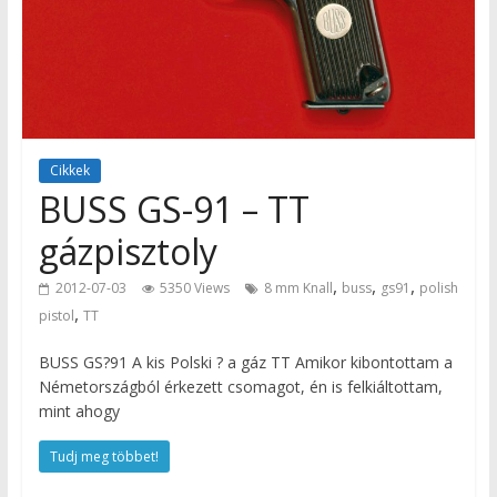
Cikkek
BUSS GS-91 – TT
gázpisztoly
,
,
,
2012-07-03
5350 Views
8 mm Knall
buss
gs91
polish
,
pistol
TT
BUSS GS?91 A kis Polski ? a gáz TT Amikor kibontottam a
Németországból érkezett csomagot, én is felkiáltottam,
mint ahogy
Tudj meg többet!