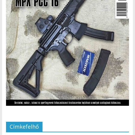
Címkefelhő