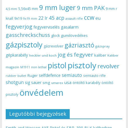
9 mm luger
9 mm PAK
5,56x45 mm
9 mm r
4,5 mm
ccw
45 acp
22 lr
eu
knall
9x19
9x19 mm
assault rifle
fegyverjog
gasalarm
fegyverviselés
gasschreckschuss
gumilövedékes
glock
gázpisztoly
gázriasztó
gázrevolver
gázspray
jog és fegyver
gépkarabély
kaliber
heckler und koch
Kaliber
pisztoly
pistol
revolver
magazin
non lethal
M1911
semiauto
selfdefence
Ruger
semiauto rifle
rubber bullet
shotgun
usa
sig sauer
smg
öntöltő karabély
öntöltő
umarex
önvédelem
pisztoly
Legutóbbi bejegyzések
Smith and Wesson AXE Pistol és SBR .300 BLK kaliberben