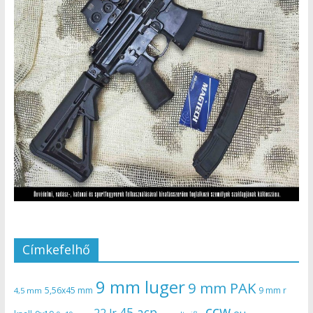
Címkefelhő
9 mm luger
9 mm PAK
5,56x45 mm
9 mm r
4,5 mm
ccw
45 acp
22 lr
eu