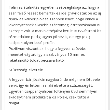
Talán az átalakítás egyetlen szépséghibája az, hogy a
szán felső részét bemarták és ide gravírozták be az új
típus- és kaliberjelölést. Ellenben lehet, hogy ennek a
lekönnyítésnek a kisebb szántömeg létrehozásában is
szerepe volt. A markolathéjakra került BUSS-feliratú kis
rézmedallion pedig ugyan jól néz ki, de egy (ex-)
hadipisztolyon kissé profán.
Pozitívum viszont az, hogy a fegyver csövébe
menetet vágtak, így a szabványos 15 mm-es
rakétaindító toldat becsavarható.
Szüzesség elvétele
A fegyver bár jócskán nagykorú, de még nem lőtt vele
senki, így én lettem az, aki elvette a szüzességét.
Egyetlen csappantyúhibás töltényen kívül semmilyen
akadályt nem produkált a kis Polski, csak tette a
dolgát.