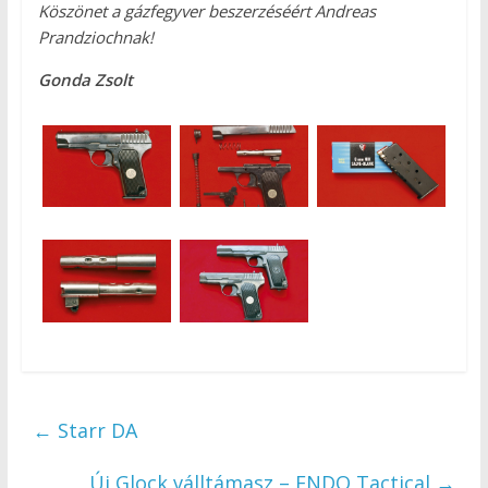
Köszönet a gázfegyver beszerzéséért Andreas
Prandziochnak!
Gonda Zsolt
←
Starr DA
Új Glock válltámasz – ENDO Tactical
→