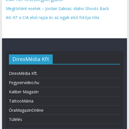
Megtörtént esetek – Jordan Salinas: Idaho Shoots Back
AK-47: a CIA első rajza és az egyik első fotója róla
DirexMédia Kft
DirexMédia Kft.
Fegyvervideo.hu
Kaliber Magazin
TattooMánia
ÓraMagazinOnline
Túlélés