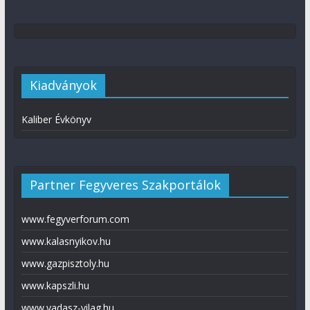
Kiadványok
Kaliber Évkönyv
Partner Fegyveres Szakportálok
www.fegyverforum.com
www.kalasnyikov.hu
www.gazpisztoly.hu
www.kapszli.hu
www.vadasz-vilag.hu