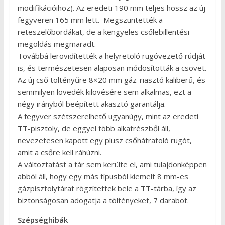
modifikációihoz). Az eredeti 190 mm teljes hossz az új
fegyveren 165 mm lett. Megszüntették a
reteszelőbordákat, de a kengyeles csőlebillentési
megoldás megmaradt.
Továbbá lerövidítették a helyretoló rugóvezető rúdját
is, és természetesen alaposan módosították a csövet.
Az új cső töltényűre 8×20 mm gáz-riasztó kaliberű, és
semmilyen lövedék kilövésére sem alkalmas, ezt a
négy irányból beépített akasztó garantálja.
A fegyver szétszerelhető ugyanúgy, mint az eredeti
TT-pisztoly, de eggyel több alkatrészből áll,
nevezetesen kapott egy plusz csőhátratoló rugót,
amit a csőre kell ráhúzni.
A változtatást a tár sem kerülte el, ami tulajdonképpen
abból áll, hogy egy más típusból kiemelt 8 mm-es
gázpisztolytárat rögzítettek bele a TT-tárba, így az
biztonságosan adogatja a töltényeket, 7 darabot.
Szépséghibák