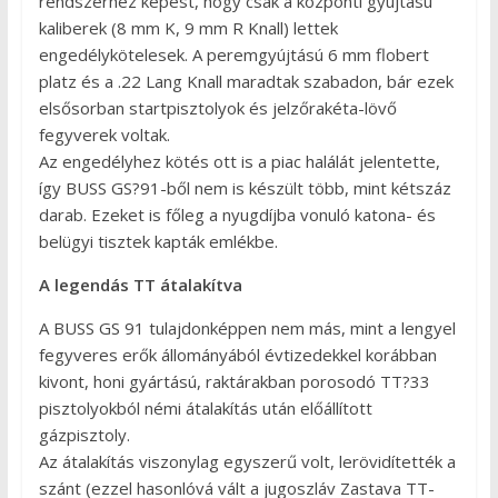
rendszerhez képest, hogy csak a központi gyújtású
kaliberek (8 mm K, 9 mm R Knall) lettek
engedélykötelesek. A peremgyújtású 6 mm flobert
platz és a .22 Lang Knall maradtak szabadon, bár ezek
elsősorban startpisztolyok és jelzőrakéta-lövő
fegyverek voltak.
Az engedélyhez kötés ott is a piac halálát jelentette,
így BUSS GS?91-ből nem is készült több, mint kétszáz
darab. Ezeket is főleg a nyugdíjba vonuló katona- és
belügyi tisztek kapták emlékbe.
A legendás TT átalakítva
A BUSS GS 91 tulajdonképpen nem más, mint a lengyel
fegyveres erők állományából évtizedekkel korábban
kivont, honi gyártású, raktárakban porosodó TT?33
pisztolyokból némi átalakítás után előállított
gázpisztoly.
Az átalakítás viszonylag egyszerű volt, lerövidítették a
szánt (ezzel hasonlóvá vált a jugoszláv Zastava TT-