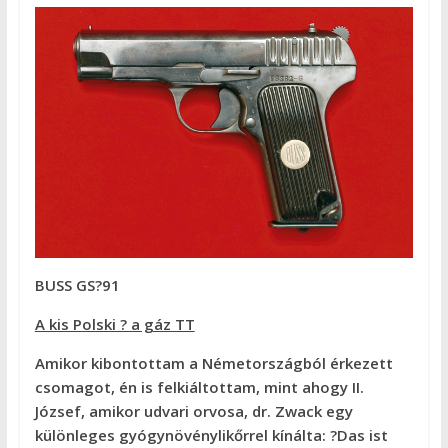
BUSS GS?91
A kis Polski ? a gáz TT
Amikor kibontottam a Németországból érkezett
csomagot, én is felkiáltottam, mint ahogy II.
József, amikor udvari orvosa, dr. Zwack egy
különleges gyógynövénylikőrrel kínálta: ?Das ist