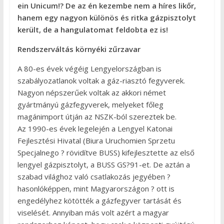
ein Unicum!? De az én kezembe nem a híres likőr,
hanem egy nagyon különös és ritka gázpisztolyt
került, de a hangulatomat feldobta ez is!
Rendszerváltás környéki zűrzavar
A 80-es évek végéig Lengyelországban is
szabályozatlanok voltak a gáz-riasztó fegyverek.
Nagyon népszerűek voltak az akkori német
gyártmányú gázfegyverek, melyeket főleg
magánimport útján az NSZK-ból szereztek be.
Az 1990-es évek legelején a Lengyel Katonai
Fejlesztési Hivatal (Biura Uruchomien Sprzetu
Specjalnego ? rövidítve BUSS) kifejlesztette az első
lengyel gázpisztolyt, a BUSS GS?91-et. De aztán a
szabad világhoz való csatlakozás jegyében ?
hasonlóképpen, mint Magyarországon ? ott is
engedélyhez kötötték a gázfegyver tartását és
viselését. Annyiban más volt azért a magyar