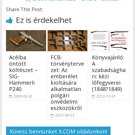
Share This Post:
Ez is érdekelhet
Acélba
FCB-
Könyvajánló:
öntött
törvényterve
A
költészet –
zet: Az
szabadságha
SIG-
emberélet
rc kézi
Hammerli
kioltására
lőfegyverei
P240
alkalmatlan
(1848?1849)
polgári
2009-02-01
2012-12-01
önvédelmi
eszközökről
2015-09-23
Kövess bennünket X.COM oldalunkon!