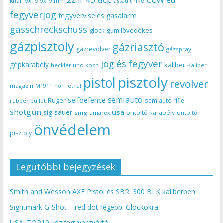
knall
9x19
9x19 mm
assault rifle
fegyverjog
gasalarm
fegyverviselés
gasschreckschuss
gumilövedékes
glock
gázpisztoly
gázriasztó
gázrevolver
gázspray
jog és fegyver
gépkarabély
kaliber
heckler und koch
Kaliber
pisztoly
pistol
revolver
magazin
non lethal
M1911
semiauto
selfdefence
Ruger
semiauto rifle
rubber bullet
shotgun
usa
sig sauer
smg
öntöltő karabély
öntöltő
umarex
önvédelem
pisztoly
Legutóbbi bejegyzések
Smith and Wesson AXE Pistol és SBR .300 BLK kaliberben
Sightmark G-Shot – red dot régebbi Glockokra
USA: TOP10 kézifegyvergyártó