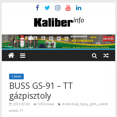
Cikkek
BUSS GS-91 – TT
gázpisztoly
,
,
,
2012-07-03
5350 Views
8 mm Knall
buss
gs91
polish
,
pistol
TT