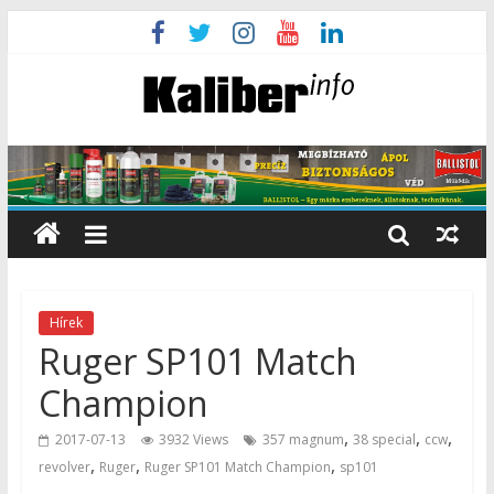
Hírek
Ruger SP101 Match
Champion
,
,
,
2017-07-13
3932 Views
357 magnum
38 special
ccw
,
,
,
revolver
Ruger
Ruger SP101 Match Champion
sp101