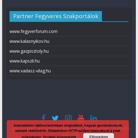
Partner Fegyveres Szakportálok
www.fegyverforum.com
www.kalasnyikov.hu
www.gazpisztoly.hu
www.kapszli.hu
www.vadasz-vilag.hu
Adatvédelmi tájékoztatónkban megtalálod, hogyan gondoskodunk
Impresszum
Adatvédelmi tájékoztató
Média ajánlat
Előfizetés
adataid védelméről. Oldalainkon HTTP-sütiket használunk a jobb
Kapcsolat
Elfogadom
működésért.
További információk