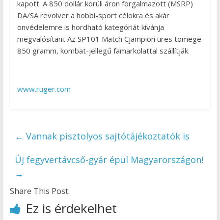
kapott. A 850 dollár körüli áron forgalmazott (MSRP)
DA/SA revolver a hobbi-sport célokra és akár
önvédelemre is hordható kategóriát kívánja
megvalósítani. Az SP101 Match Cjampion üres tömege
850 gramm, kombat-jellegű famarkolattal szállítják.
www.ruger.com
←
Vannak pisztolyos sajtótájékoztatók is
Új fegyvertávcső-gyár épül Magyarországon!
→
Share This Post:
Ez is érdekelhet