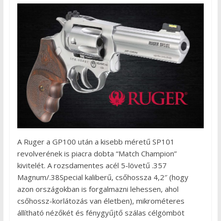
A Ruger a GP100 után a kisebb méretű SP101
revolverének is piacra dobta “Match Champion”
kivitelét. A rozsdamentes acél 5-lövetű .357
Magnum/.38Special kaliberű, csőhossza 4,2″ (hogy
azon országokban is forgalmazni lehessen, ahol
csőhossz-korlátozás van életben), mikrométeres
állítható nézőkét és fénygyűjtő szálas célgömböt