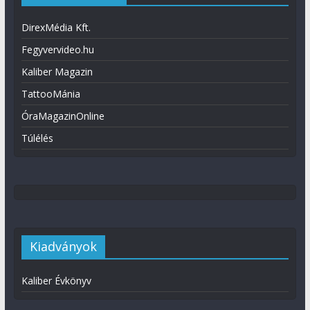
DirexMédia Kft.
Fegyvervideo.hu
Kaliber Magazin
TattooMánia
ÓraMagazinOnline
Túlélés
Kiadványok
Kaliber Évkönyv