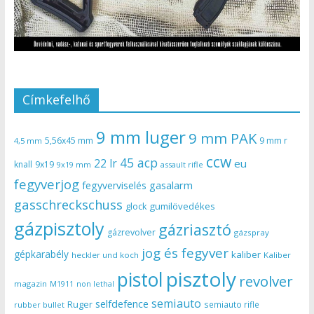
Címkefelhő
9 mm luger
9 mm PAK
5,56x45 mm
9 mm r
4,5 mm
ccw
45 acp
22 lr
eu
knall
9x19
9x19 mm
assault rifle
fegyverjog
gasalarm
fegyverviselés
gasschreckschuss
gumilövedékes
glock
gázpisztoly
gázriasztó
gázrevolver
gázspray
jog és fegyver
gépkarabély
kaliber
heckler und koch
Kaliber
pisztoly
pistol
revolver
magazin
non lethal
M1911
semiauto
selfdefence
Ruger
semiauto rifle
rubber bullet