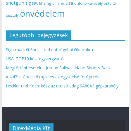
shotgun
usa
sig sauer
smg
öntöltő karabély
öntöltő
umarex
önvédelem
pisztoly
Legutóbbi bejegyzések
Sightmark G-Shot – red dot régebbi Glockokra
USA: TOP10 kézifegyvergyártó
Megtörtént esetek – Jordan Salinas: Idaho Shoots Back
AK-47: a CIA első rajza és az egyik első fotója róla
Heckler und Koch: kész az utolsó adag SA80A3 gépkarabély
DirexMédia Kft