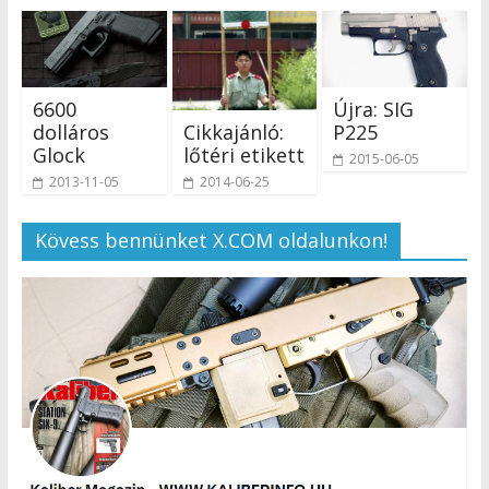
6600
Újra: SIG
Cikkajánló:
dolláros
P225
lőtéri etikett
Glock
2015-06-05
2014-06-25
2013-11-05
Kövess bennünket X.COM oldalunkon!