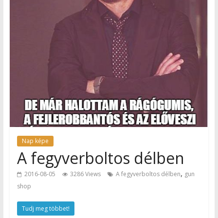
Nap képe
A fegyverboltos délben
,
2016-08-05
3286 Views
A fegyverboltos délben
gun
shop
Tudj meg többet!