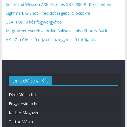
Smith and Wesson AXE Pistol és SBR .300 BLK kaliberben
Sightmark G-Shot – red dot régebbi Glockokra
USA: TOP10 kézifegyvergyártó
Megtörtént esetek – Jordan Salinas: Idaho Shoots Back
AK-47: a CIA első rajza és az egyik első fotója róla
DirexMédia Kft
DirexMédia Kft.
Fegyvervideo.hu
Kaliber Magazin
TattooMánia