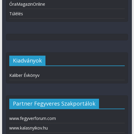
ÓraMagazinOnline
Túlélés
Kiadványok
Kaliber Évkönyv
Partner Fegyveres Szakportálok
www.fegyverforum.com
www.kalasnyikov.hu