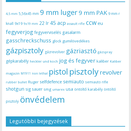
9 mm luger
9 mm PAK
5,56x45 mm
9 mm r
4,5 mm
ccw
45 acp
22 lr
eu
knall
9x19
9x19 mm
assault rifle
fegyverjog
gasalarm
fegyverviselés
gasschreckschuss
gumilövedékes
glock
gázpisztoly
gázriasztó
gázrevolver
gázspray
jog és fegyver
gépkarabély
kaliber
heckler und koch
Kaliber
pisztoly
pistol
revolver
magazin
non lethal
M1911
semiauto
selfdefence
Ruger
semiauto rifle
rubber bullet
shotgun
usa
sig sauer
smg
öntöltő karabély
öntöltő
umarex
önvédelem
pisztoly
Legutóbbi bejegyzések