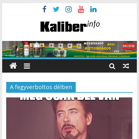
A fegyverboltos délben