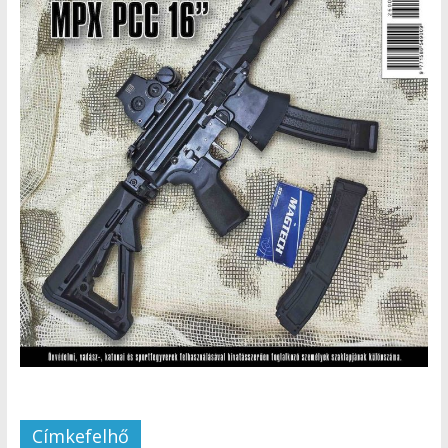
Címkefelhő