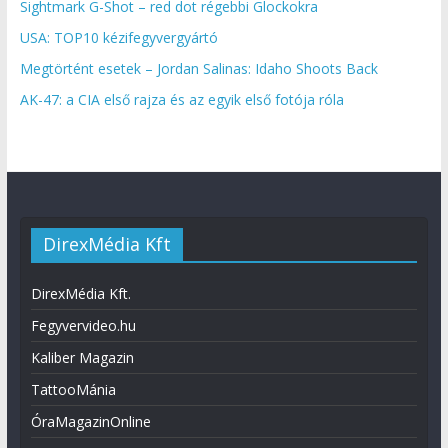
Sightmark G-Shot – red dot régebbi Glockokra
USA: TOP10 kézifegyvergyártó
Megtörtént esetek – Jordan Salinas: Idaho Shoots Back
AK-47: a CIA első rajza és az egyik első fotója róla
DirexMédia Kft
DirexMédia Kft.
Fegyvervideo.hu
Kaliber Magazin
TattooMánia
ÓraMagazinOnline