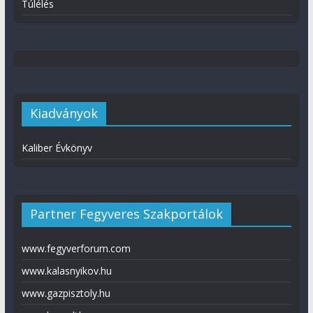
Túlélés
Kiadványok
Kaliber Évkönyv
Partner Fegyveres Szakportálok
www.fegyverforum.com
www.kalasnyikov.hu
www.gazpisztoly.hu