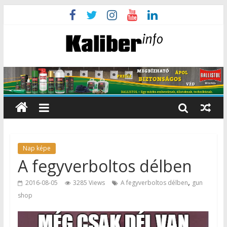
Nap képe
A fegyverboltos délben
,
2016-08-05
3285 Views
A fegyverboltos délben
gun
shop