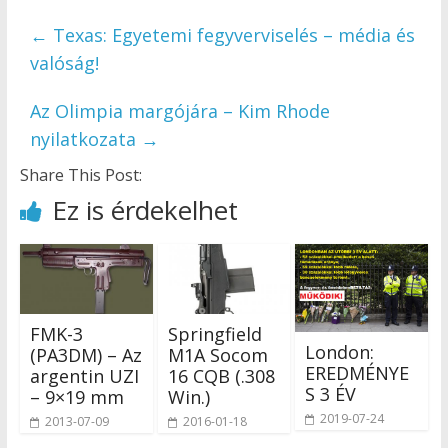
←
Texas: Egyetemi fegyverviselés – média és
valóság!
Az Olimpia margójára – Kim Rhode
nyilatkozata
→
Share This Post:
Ez is érdekelhet
FMK-3
Springfield
London:
(PA3DM) – Az
M1A Socom
EREDMÉNYE
argentin UZI
16 CQB (.308
S 3 ÉV
– 9×19 mm
Win.)
2019-07-24
2013-07-09
2016-01-18