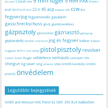
9 mm luger
9 mm PAK
5,56x45 mm
9 mm r
4,5 mm
ccw
45 acp
22 lr
eu
knall
9x19
9x19 mm
assault rifle
fegyverjog
gasalarm
fegyverviselés
gasschreckschuss
gumilövedékes
glock
gázpisztoly
gázriasztó
gázrevolver
gázspray
jog és fegyver
gépkarabély
kaliber
heckler und koch
Kaliber
pisztoly
pistol
revolver
magazin
non lethal
M1911
semiauto
selfdefence
Ruger
semiauto rifle
rubber bullet
shotgun
usa
sig sauer
smg
öntöltő karabély
öntöltő
umarex
önvédelem
pisztoly
Legutóbbi bejegyzések
Smith and Wesson AXE Pistol és SBR .300 BLK kaliberben