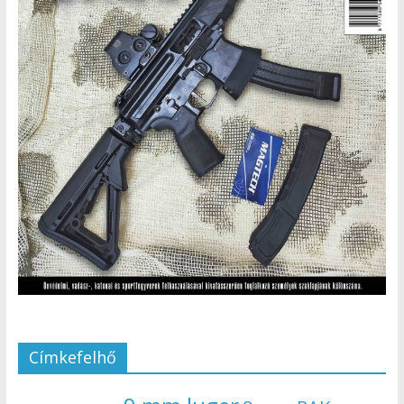
Címkefelhő