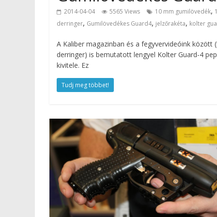
,
2014-04-04
5565 Views
10 mm gumilövedék
,
,
,
derringer
Gumilövedékes Guard4
jelzőrakéta
kolter gu
A Kaliber magazinban és a fegyvervideóink között (
derringer) is bemutatott lengyel Kolter Guard-4 pe
kivitele. Ez
Tudj meg többet!