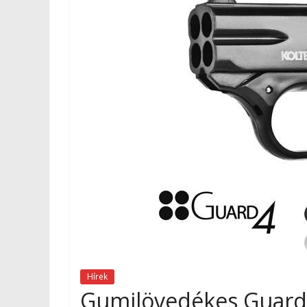
Hírek
Gumilövedékes Guar