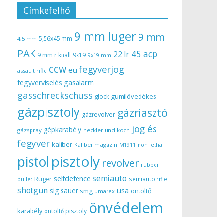
Címkefelhő
9 mm luger
9 mm
5,56x45 mm
4,5 mm
PAK
45 acp
22 lr
9 mm r knall
9x19
9x19 mm
ccw
fegyverjog
eu
assault rifle
gasalarm
fegyverviselés
gasschreckschuss
gumilövedékes
glock
gázpisztoly
gázriasztó
gázrevolver
jog és
gépkarabély
gázspray
heckler und koch
fegyver
kaliber
Kaliber magazin
non lethal
M1911
pisztoly
pistol
revolver
rubber
semiauto
selfdefence
Ruger
semiauto rifle
bullet
shotgun
usa
sig sauer
smg
öntöltő
umarex
önvédelem
karabély
öntöltő pisztoly