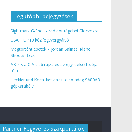
Legutóbbi bejegyzések
Sightmark G-Shot – red dot régebbi Glockokra
USA: TOP10 kézifegyvergyártó
Megtörtént esetek – Jordan Salinas: Idaho
Shoots Back
AK-47: a CIA első rajza és az egyik első fotója
róla
Heckler und Koch: kész az utolsó adag SA80A3
gépkarabély
Partner Fegyveres Szakportálok