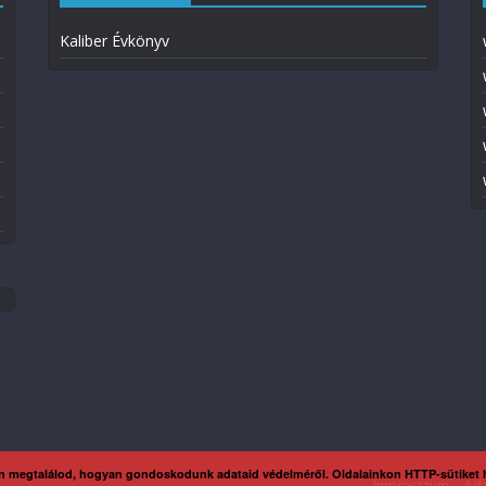
Kaliber Évkönyv
n megtalálod, hogyan gondoskodunk adataid védelméről. Oldalainkon HTTP-sütiket
Impresszum
Ada