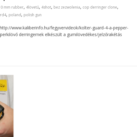
,
,
,
,
,
10 mm rubber
4lövetű
4shot
bez zezwolenia
cop derringer clone
,
,
ard4
poland
polish gun
http://www.kaliberinfo.hu/fegyvervideok/kolter-guard-4-a-pepper-
pperkilövő derringernek elkészült a gumilövedékes/jelzőrakétás