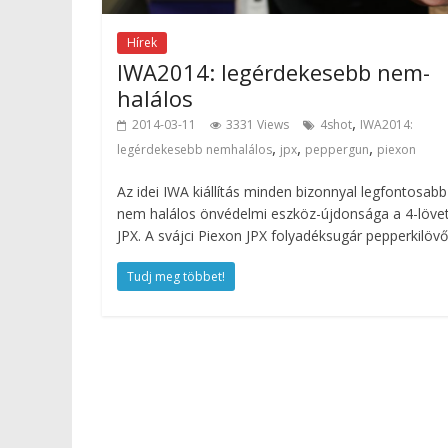
Hírek
IWA2014: legérdekesebb nem-
halálos
,
2014-03-11
3331 Views
4shot
IWA2014:
,
,
,
legérdekesebb nemhalálos
jpx
peppergun
piexon
Az idei IWA kiállítás minden bizonnyal legfontosabb
nem halálos önvédelmi eszköz-újdonsága a 4-löve
JPX. A svájci Piexon JPX folyadéksugár pepperkilövő
Tudj meg többet!