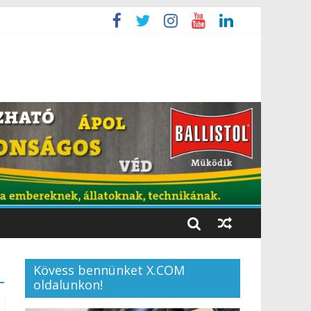
Kövess bennünket X.COM
oldalunkon!