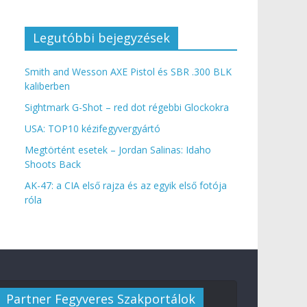
Legutóbbi bejegyzések
Smith and Wesson AXE Pistol és SBR .300 BLK
kaliberben
Sightmark G-Shot – red dot régebbi Glockokra
USA: TOP10 kézifegyvergyártó
Megtörtént esetek – Jordan Salinas: Idaho
Shoots Back
AK-47: a CIA első rajza és az egyik első fotója
róla
Partner Fegyveres Szakportálok