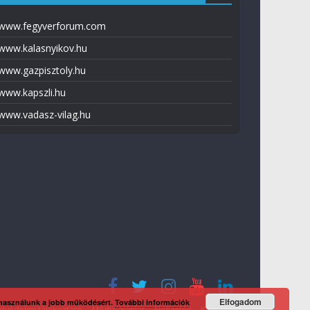
www.fegyverforum.com
www.kalasnyikov.hu
www.gazpisztoly.hu
www.kapszli.hu
www.vadasz-vilag.hu
Elfogadom
 használunk a jobb működésért.
További információk
tvédelmi tájékoztató
Média ajánlat
Előfizetés
Kapcsolat