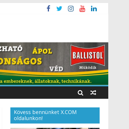
Kövess bennünket X.COM
oldalunkon!