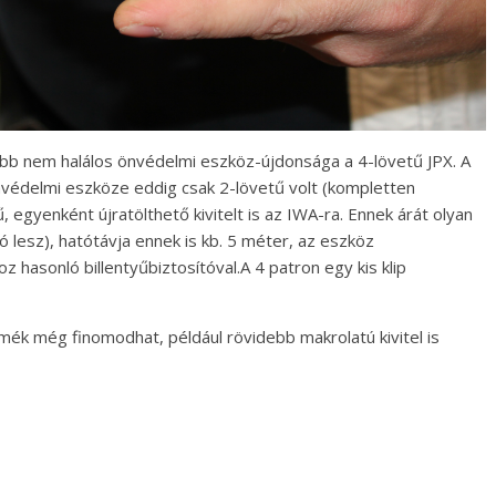
sabb nem halálos önvédelmi eszköz-újdonsága a 4-lövetű JPX. A
nvédelmi eszköze eddig csak 2-lövetű volt (kompletten
, egyenként újratölthető kivitelt is az IWA-ra. Ennek árát olyan
ó lesz), hatótávja ennek is kb. 5 méter, az eszköz
hasonló billentyűbiztosítóval.A 4 patron egy kis klip
mék még finomodhat, például rövidebb makrolatú kivitel is