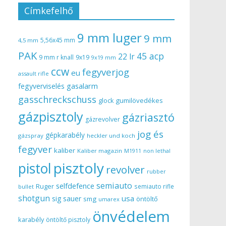
Címkefelhő
9 mm luger
9 mm
5,56x45 mm
4,5 mm
PAK
45 acp
22 lr
9 mm r knall
9x19
9x19 mm
ccw
fegyverjog
eu
assault rifle
gasalarm
fegyverviselés
gasschreckschuss
gumilövedékes
glock
gázpisztoly
gázriasztó
gázrevolver
jog és
gépkarabély
gázspray
heckler und koch
fegyver
kaliber
Kaliber magazin
non lethal
M1911
pisztoly
pistol
revolver
rubber
semiauto
selfdefence
Ruger
semiauto rifle
bullet
shotgun
usa
sig sauer
smg
öntöltő
umarex
önvédelem
karabély
öntöltő pisztoly