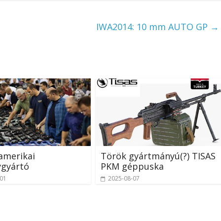
IWA2014: 10 mm AUTO GP
→
amerikai
Török gyártmányú(?) TISAS
ygyártó
PKM géppuska
-01
2025-08-07