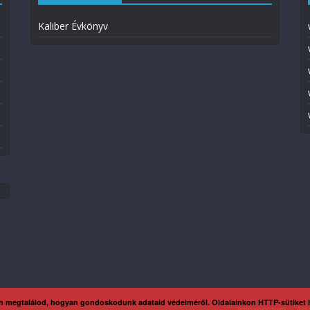
Kaliber Évkönyv
n megtalálod, hogyan gondoskodunk adataid védelméről. Oldalainkon HTTP-sütiket
Impresszum
Ada