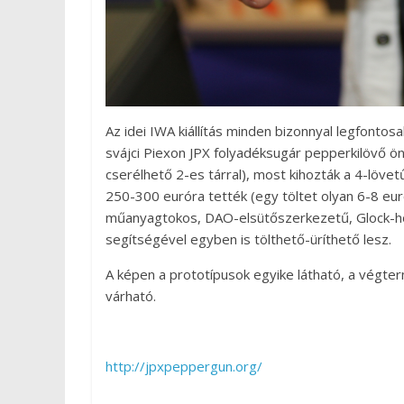
Az idei IWA kiállítás minden bizonnyal legfonto
svájci Piexon JPX folyadéksugár pepperkilövő ö
cserélhető 2-es tárral), most kihozták a 4-lövetű
250-300 euróra tették (egy töltet olyan 6-8 eur
műanyagtokos, DAO-elsütőszerkezetű, Glock-hoz 
segítségével egyben is tölthető-üríthető lesz.
A képen a prototípusok egyike látható, a végter
várható.
http://jpxpeppergun.org/