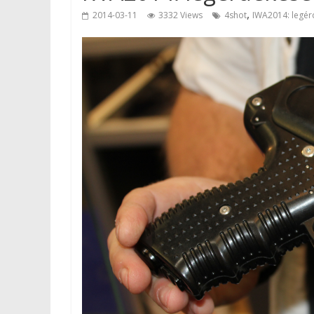
,
2014-03-11
3332 Views
4shot
IWA2014: legé