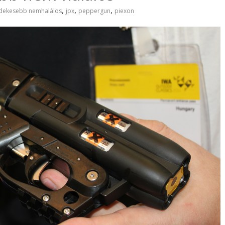
,
,
,
rdekesebb nemhalálos
jpx
peppergun
piexon