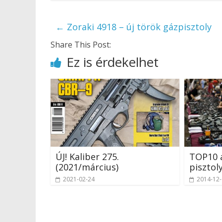
←
Zoraki 4918 – új török gázpisztoly
Share This Post:
Ez is érdekelhet
ÚJ! Kaliber 275.
TOP10 
(2021/március)
pisztol
2021-02-24
2014-12