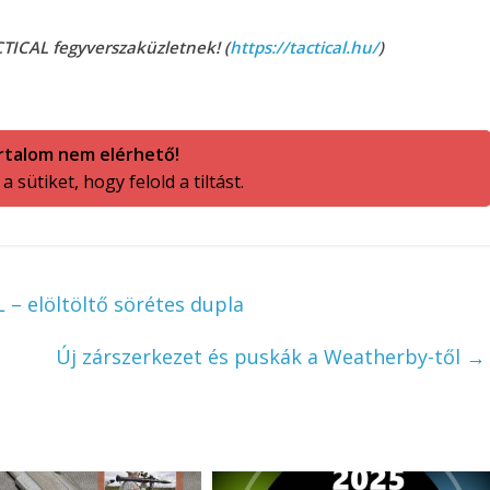
TICAL fegyverszaküzletnek! (
https://tactical.hu/
)
rtalom nem elérhető!
 sütiket, hogy felold a tiltást.
– elöltöltő sörétes dupla
Új zárszerkezet és puskák a Weatherby-től
→