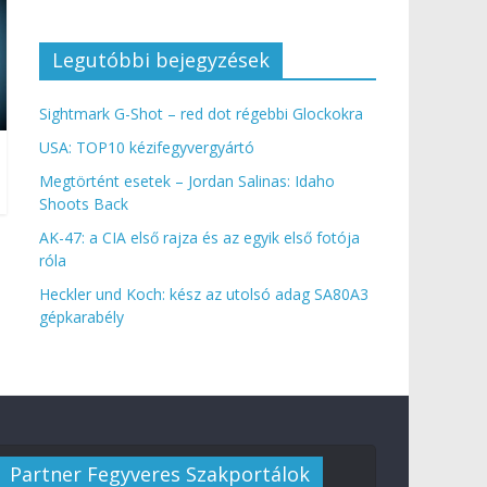
Legutóbbi bejegyzések
Sightmark G-Shot – red dot régebbi Glockokra
USA: TOP10 kézifegyvergyártó
Megtörtént esetek – Jordan Salinas: Idaho
Shoots Back
AK-47: a CIA első rajza és az egyik első fotója
róla
Heckler und Koch: kész az utolsó adag SA80A3
gépkarabély
Partner Fegyveres Szakportálok