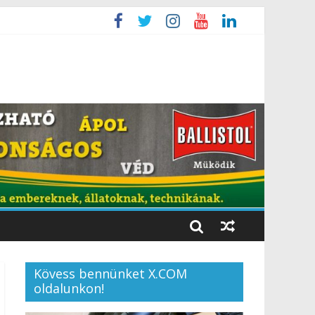
Kövess bennünket X.COM
oldalunkon!