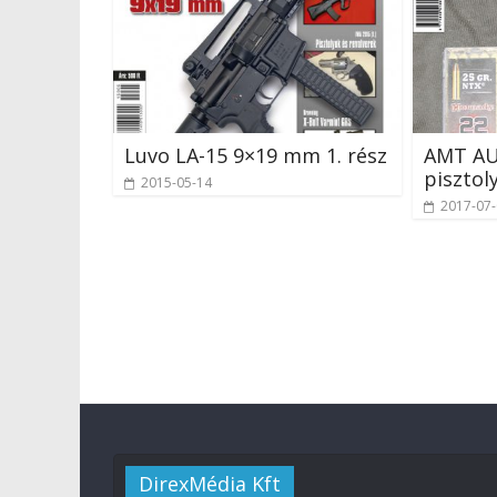
Luvo LA-15 9×19 mm 1. rész
AMT AU
pisztoly
2015-05-14
2017-07
DirexMédia Kft