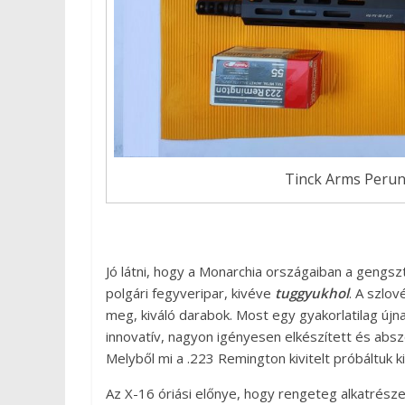
Tinck Arms Perun 
Jó látni, hogy a Monarchia országaiban a gengsz
polgári fegyveripar, kivéve
tuggyukhol
. A szlov
meg, kiváló darabok. Most egy gyakorlatilag újn
innovatív, nagyon igényesen elkészített és abszo
Melyből mi a .223 Remington kivitelt próbáltuk ki
Az X-16 óriási előnye, hogy rengeteg alkatrésze