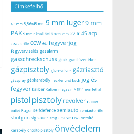
Címkefelhő
9 mm luger
9 mm
5,56x45 mm
4,5 mm
PAK
45 acp
22 lr
9 mm r knall
9x19
9x19 mm
ccw
fegyverjog
eu
assault rifle
gasalarm
fegyverviselés
gasschreckschuss
gumilövedékes
glock
gázpisztoly
gázriasztó
gázrevolver
jog és
gépkarabély
gázspray
heckler und koch
fegyver
kaliber
Kaliber magazin
non lethal
M1911
pisztoly
pistol
revolver
rubber
semiauto
selfdefence
Ruger
semiauto rifle
bullet
shotgun
usa
sig sauer
smg
öntöltő
umarex
önvédelem
karabély
öntöltő pisztoly