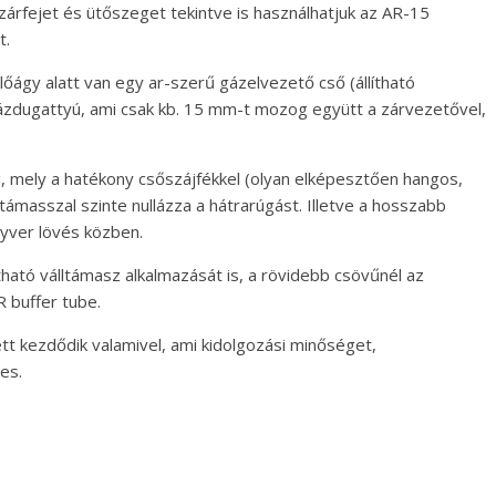
zárfejet és ütőszeget tekintve is használhatjuk az AR-15
t.
őágy alatt van egy ar-szerű gázelvezető cső (állítható
ázdugattyú, ami csak kb. 15 mm-t mozog együtt a zárvezetővel,
mely a hatékony csőszájfékkel (olyan elképesztően hangos,
ltámasszal szinte nullázza a hátrarúgást. Illetve a hosszabb
gyver lövés közben.
ható válltámasz alkalmazását is, a rövidebb csövűnél az
 buffer tube.
ett kezdődik valamivel, ami kidolgozási minőséget,
es.