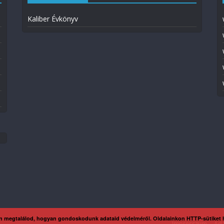
Kaliber Évkönyv
n megtalálod, hogyan gondoskodunk adataid védelméről. Oldalainkon HTTP-sütiket
Impresszum
Ada