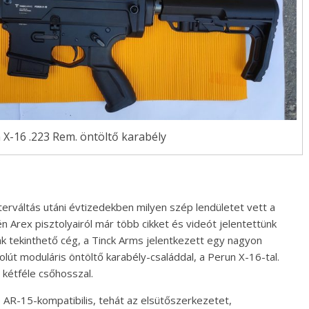
X-16 .223 Rem. öntöltő karabély
terváltás utáni évtizedekben milyen szép lendületet vett a
én Arex pisztolyairól már több cikket és videót jelentettünk
ak tekinthető cég, a Tinck Arms jelentkezett egy nagyon
lút moduláris öntöltő karabély-családdal, a Perun X-16-tal.
 kétféle csőhosszal.
 AR-15-kompatibilis, tehát az elsütőszerkezetet,