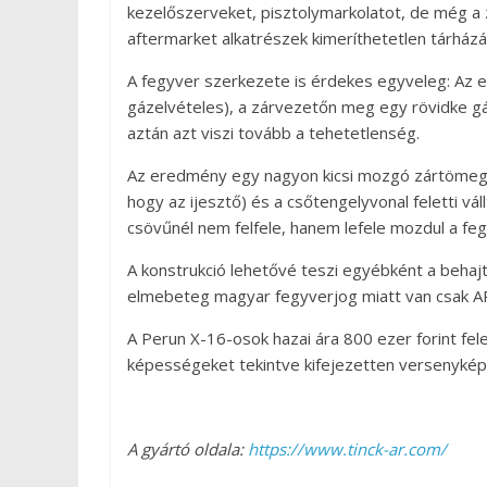
kezelőszerveket, pisztolymarkolatot, de még a 
aftermarket alkatrészek kimeríthetetlen tárházá
A fegyver szerkezete is érdekes egyveleg: Az el
gázelvételes), a zárvezetőn meg egy rövidke g
aztán azt viszi tovább a tehetetlenség.
Az eredmény egy nagyon kicsi mozgó zártömeg, 
hogy az ijesztő) és a csőtengelyvonal feletti vál
csövűnél nem felfele, hanem lefele mozdul a fe
A konstrukció lehetővé teszi egyébként a behajt
elmebeteg magyar fegyverjog miatt van csak AR
A Perun X-16-osok hazai ára 800 ezer forint fel
képességeket tekintve kifejezetten versenykép
A gyártó oldala:
https://www.tinck-ar.com/