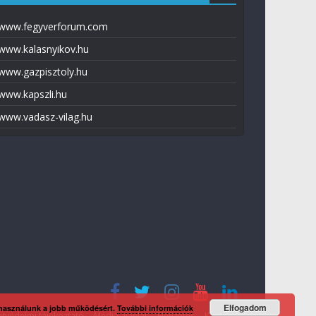
www.fegyverforum.com
www.kalasnyikov.hu
www.gazpisztoly.hu
www.kapszli.hu
www.vadasz-vilag.hu
Elfogadom
 használunk a jobb működésért.
További információk
tvédelmi tájékoztató
Média ajánlat
Előfizetés
Kapcsolat