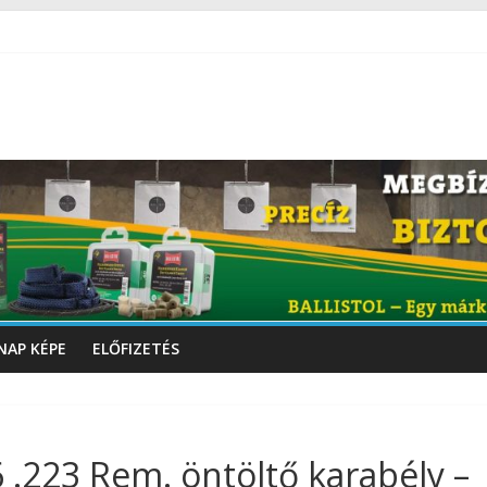
NAP KÉPE
ELŐFIZETÉS
 .223 Rem. öntöltő karabély –