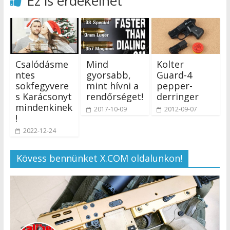
Ez is érdekelhet
Csalódásme
Mind
Kolter
ntes
gyorsabb,
Guard-4
sokfegyvere
mint hívni a
pepper-
s Karácsonyt
rendőrséget!
derringer
mindenkinek
2017-10-09
2012-09-07
!
2022-12-24
Kövess bennünket X.COM oldalunkon!