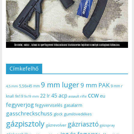
Címkefelhő
9 mm luger
9 mm PAK
5,56x45 mm
9 mm r
4,5 mm
ccw
45 acp
22 lr
eu
knall
9x19
9x19 mm
assault rifle
fegyverjog
gasalarm
fegyverviselés
gasschreckschuss
gumilövedékes
glock
gázpisztoly
gázriasztó
gázrevolver
gázspray