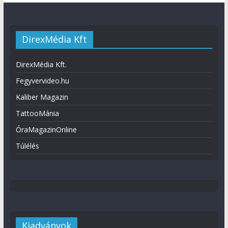
DirexMédia Kft
DirexMédia Kft.
Fegyvervideo.hu
Kaliber Magazin
TattooMánia
ÓraMagazinOnline
Túlélés
Kiadványok