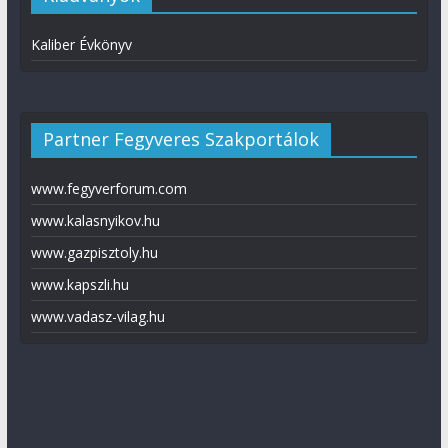
Kaliber Évkönyv
Partner Fegyveres Szakportálok
www.fegyverforum.com
www.kalasnyikov.hu
www.gazpisztoly.hu
www.kapszli.hu
www.vadasz-vilag.hu