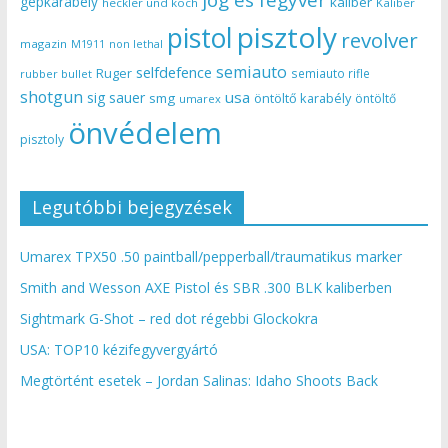
jog és fegyver
gépkarabély
kaliber
heckler und koch
Kaliber
pisztoly
pistol
revolver
magazin
non lethal
M1911
semiauto
selfdefence
Ruger
semiauto rifle
rubber bullet
shotgun
usa
sig sauer
smg
öntöltő karabély
öntöltő
umarex
önvédelem
pisztoly
Legutóbbi bejegyzések
Umarex TPX50 .50 paintball/pepperball/traumatikus marker
Smith and Wesson AXE Pistol és SBR .300 BLK kaliberben
Sightmark G-Shot – red dot régebbi Glockokra
USA: TOP10 kézifegyvergyártó
Megtörtént esetek – Jordan Salinas: Idaho Shoots Back