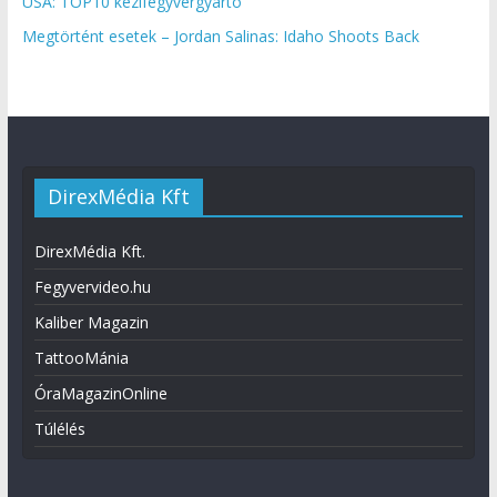
USA: TOP10 kézifegyvergyártó
Megtörtént esetek – Jordan Salinas: Idaho Shoots Back
DirexMédia Kft
DirexMédia Kft.
Fegyvervideo.hu
Kaliber Magazin
TattooMánia
ÓraMagazinOnline
Túlélés