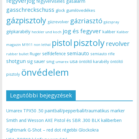
fegyverjog
gasalarm
fegyverviselés
gasschreckschuss
gumilövedékes
glock
gázpisztoly
gázriasztó
gázrevolver
gázspray
jog és fegyver
gépkarabély
kaliber
heckler und koch
Kaliber
pisztoly
pistol
revolver
magazin
non lethal
M1911
semiauto
selfdefence
Ruger
semiauto rifle
rubber bullet
shotgun
usa
sig sauer
smg
öntöltő karabély
öntöltő
umarex
önvédelem
pisztoly
Legutóbbi bejegyzések
Umarex TPX50 .50 paintball/pepperball/traumatikus marker
Smith and Wesson AXE Pistol és SBR .300 BLK kaliberben
Sightmark G-Shot – red dot régebbi Glockokra