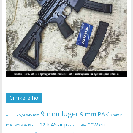
Címkefelhő
9 mm luger
9 mm PAK
5,56x45 mm
9 mm r
4,5 mm
ccw
45 acp
22 lr
eu
knall
9x19
9x19 mm
assault rifle