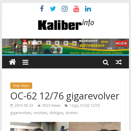
Nap képe
OC-62 12/76 gigarevolver
,
2015-05-22
3523 Views
12ga
OC62 12/76
,
,
,
gigarevolver
revolver
shotgun
sörétes