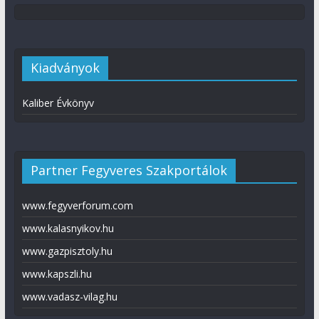
Kiadványok
Kaliber Évkönyv
Partner Fegyveres Szakportálok
www.fegyverforum.com
www.kalasnyikov.hu
www.gazpisztoly.hu
www.kapszli.hu
www.vadasz-vilag.hu