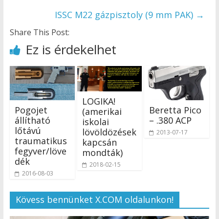
ISSC M22 gázpisztoly (9 mm PAK)
→
Share This Post:
Ez is érdekelhet
LOGIKA!
Pogojet
Beretta Pico
(amerikai
állítható
– .380 ACP
iskolai
lőtávú
lövöldözések
2013-07-17
traumatikus
kapcsán
fegyver/löve
mondták)
dék
2018-02-15
2016-08-03
Kövess bennünket X.COM oldalunkon!