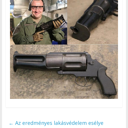
←
Az eredményes lakásvédelem esélye