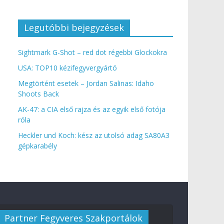
Legutóbbi bejegyzések
Sightmark G-Shot – red dot régebbi Glockokra
USA: TOP10 kézifegyvergyártó
Megtörtént esetek – Jordan Salinas: Idaho
Shoots Back
AK-47: a CIA első rajza és az egyik első fotója
róla
Heckler und Koch: kész az utolsó adag SA80A3
gépkarabély
Partner Fegyveres Szakportálok