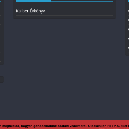
Kaliber Évkönyv
n megtalálod, hogyan gondoskodunk adataid védelméről. Oldalainkon HTTP-sütiket
Impresszum
Ada