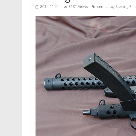
,
2014-11-04
3131 Views
semiauto
Sterling Ri