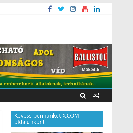
Kövess bennünket X.COM
oldalunkon!