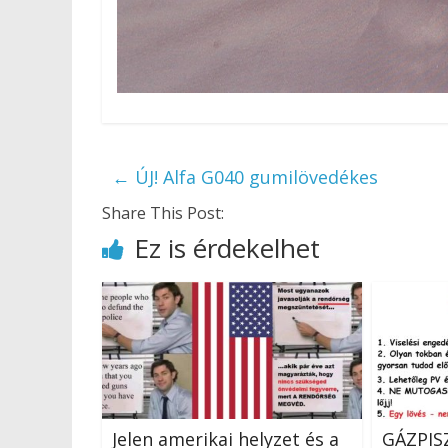
←
ÚJ! Alfa G040 gumilövedékes
Share This Post:
Ez is érdekelhet
Jelen amerikai helyzet és a
GÁZPIS