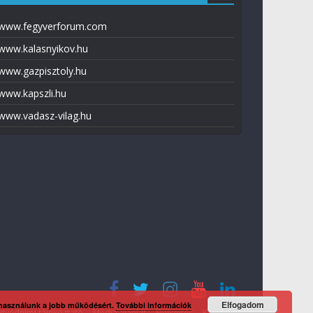
www.fegyverforum.com
www.kalasnyikov.hu
www.gazpisztoly.hu
www.kapszli.hu
www.vadasz-vilag.hu
Elfogadom
 használunk a jobb működésért.
További információk
tvédelmi tájékoztató
Média ajánlat
Előfizetés
Kapcsolat