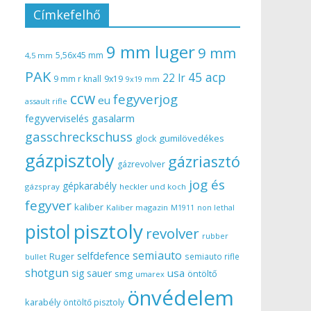
Címkefelhő
9 mm luger
9 mm
5,56x45 mm
4,5 mm
PAK
45 acp
22 lr
9 mm r knall
9x19
9x19 mm
ccw
fegyverjog
eu
assault rifle
gasalarm
fegyverviselés
gasschreckschuss
gumilövedékes
glock
gázpisztoly
gázriasztó
gázrevolver
jog és
gépkarabély
gázspray
heckler und koch
fegyver
kaliber
Kaliber magazin
non lethal
M1911
pisztoly
pistol
revolver
rubber
semiauto
selfdefence
Ruger
semiauto rifle
bullet
shotgun
usa
sig sauer
smg
öntöltő
umarex
önvédelem
karabély
öntöltő pisztoly