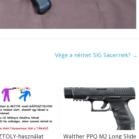
Vége a német SIG Sauernek?
→
ZTOLY-használat
Walther PPQ M2 Long Slide