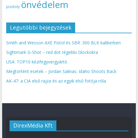
önvédelem
pisztoly
Legutóbbi bejegyzések
Smith and Wesson AXE Pistol és SBR .300 BLK kaliberben
Sightmark G-Shot – red dot régebbi Glockokra
USA: TOP10 kézifegyvergyártó
Megtörtént esetek – Jordan Salinas: Idaho Shoots Back
AK-47: a CIA első rajza és az egyik első fotója róla
DirexMédia Kft