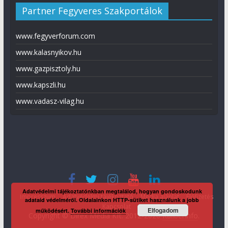
Partner Fegyveres Szakportálok
www.fegyverforum.com
www.kalasnyikov.hu
www.gazpisztoly.hu
www.kapszli.hu
www.vadasz-vilag.hu
Adatvédelmi tájékoztatónkban megtalálod, hogyan gondoskodunk
Impresszum
Adatvédelmi tájékoztató
Média ajánlat
Előfizetés
adataid védelméről. Oldalainkon HTTP-sütiket használunk a jobb
Kapcsolat
Elfogadom
működésért.
További információk
Copyright © Direx Média Kft. 2012-2026
KaliberInfo
.