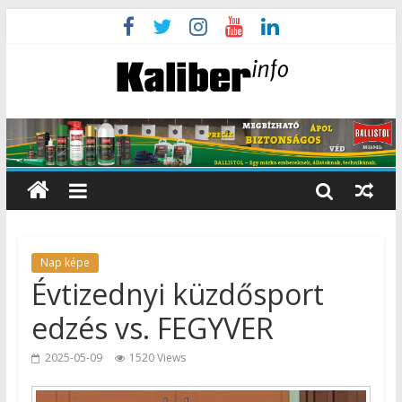
Nap képe
Évtizednyi küzdősport
edzés vs. FEGYVER
2025-05-09
1520 Views