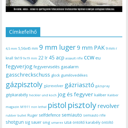
Címkefelhő
9 mm luger
9 mm PAK
5,56x45 mm
9 mm r
4,5 mm
ccw
45 acp
22 lr
eu
knall
9x19
9x19 mm
assault rifle
fegyverjog
gasalarm
fegyverviselés
gasschreckschuss
gumilövedékes
glock
gázpisztoly
gázriasztó
gázrevolver
gázspray
jog és fegyver
gépkarabély
kaliber
heckler und koch
Kaliber
pisztoly
pistol
revolver
magazin
non lethal
M1911
semiauto
selfdefence
Ruger
semiauto rifle
rubber bullet
shotgun
usa
sig sauer
smg
öntöltő karabély
öntöltő
umarex