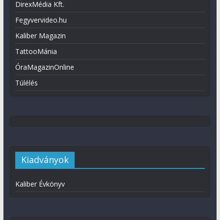
DirexMédia Kft.
Fegyvervideo.hu
Kaliber Magazin
TattooMánia
ÓraMagazinOnline
Túlélés
Kiadványok
Kaliber Évkönyv