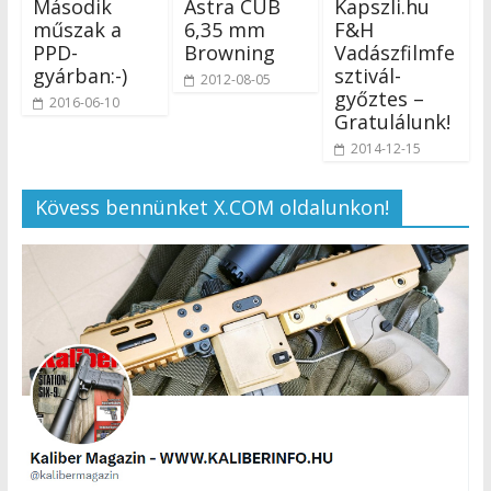
Második
Astra CUB
Kapszli.hu
műszak a
6,35 mm
F&H
PPD-
Browning
Vadászfilmfe
gyárban:-)
sztivál-
2012-08-05
győztes –
2016-06-10
Gratulálunk!
2014-12-15
Kövess bennünket X.COM oldalunkon!