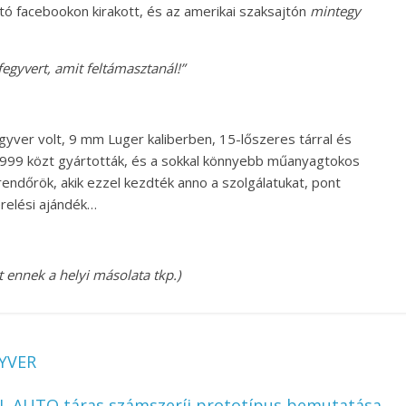
rtó facebookon kirakott, és az amerikai szaksajtón
mintegy
egyvert, amit feltámasztanál!”
gyver volt, 9 mm Luger kaliberben, 15-lőszeres tárral és
999 közt gyártották, és a sokkal könnyebb műanyagtokos
 rendőrök, akik ezzel kezdték anno a szolgálatukat, pont
relési ajándék…
ennek a helyi másolata tkp.)
GYVER
LL AUTO táras számszeríj prototípus bemutatása
→