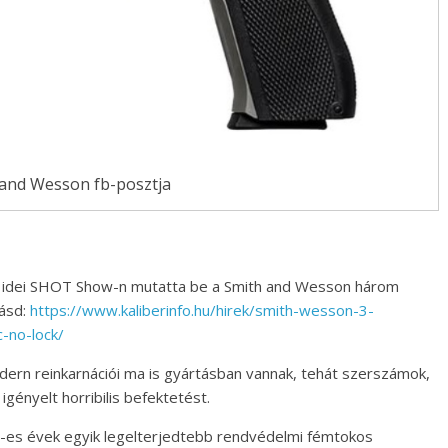
 and Wesson fb-posztja
 az idei SHOT Show-n mutatta be a Smith and Wesson három
lásd:
https://www.kaliberinfo.hu/hirek/smith-wesson-3-
c-no-lock/
ern reinkarnációi ma is gyártásban vannak, tehát szerszámok,
gényelt horribilis befektetést.
0-es évek egyik legelterjedtebb rendvédelmi fémtokos