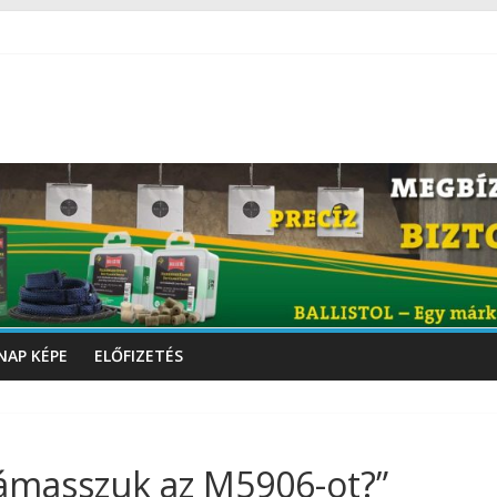
NAP KÉPE
ELŐFIZETÉS
támasszuk az M5906-ot?”