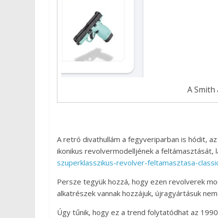
A Smith
A retró divathullám a fegyveriparban is hódit,
ikonikus revolvermodelljének a feltámasztását, 
szuperklasszikus-revolver-feltamasztasa-classi
Persze tegyük hozzá, hogy ezen revolverek mod
alkatrészek vannak hozzájuk, újragyártásuk nem i
Úgy tűnik, hogy ez a trend folytatódhat az 199