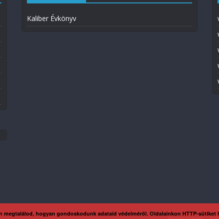
Kaliber Évkönyv
n megtalálod, hogyan gondoskodunk adataid védelméről. Oldalainkon HTTP-sütiket
Impresszum
Ada