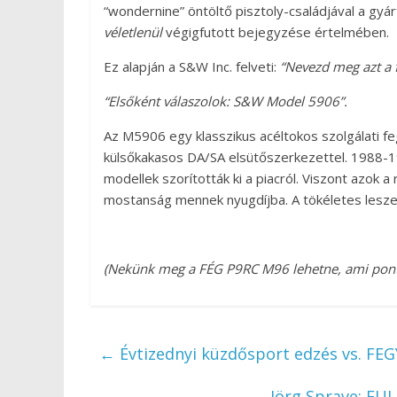
“wondernine” öntöltő pisztoly-családjával a gyá
véletlenül
végigfutott bejegyzése értelmében.
Ez alapján a S&W Inc. felveti:
“Nevezd meg azt a f
“Elsőként válaszolok: S&W Model 5906”.
Az M5906 egy klasszikus acéltokos szolgálati fe
külsőkakasos DA/SA elsütőszerkezettel. 1988-1
modellek szorították ki a piacról. Viszont azok a
mostanság mennek nyugdíjba. A tökéletes lesze
(Nekünk meg a FÉG P9RC M96 lehetne, ami pont 
←
Évtizednyi küzdősport edzés vs. FE
Jörg Sprave: FU