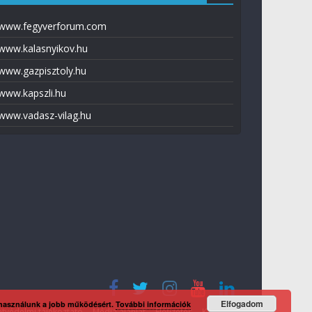
www.fegyverforum.com
www.kalasnyikov.hu
www.gazpisztoly.hu
www.kapszli.hu
www.vadasz-vilag.hu
Elfogadom
 használunk a jobb működésért.
További információk
tvédelmi tájékoztató
Média ajánlat
Előfizetés
Kapcsolat