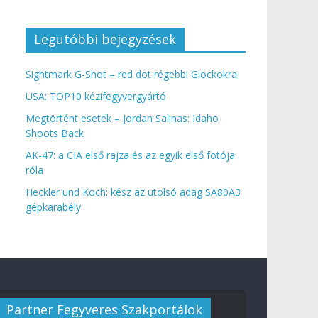
Legutóbbi bejegyzések
Sightmark G-Shot – red dot régebbi Glockokra
USA: TOP10 kézifegyvergyártó
Megtörtént esetek – Jordan Salinas: Idaho
Shoots Back
AK-47: a CIA első rajza és az egyik első fotója
róla
Heckler und Koch: kész az utolsó adag SA80A3
gépkarabély
Partner Fegyveres Szakportálok