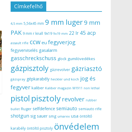
Címkefelhő
9 mm luger
9 mm
5,56x45 mm
4,5 mm
PAK
45 acp
22 lr
9 mm r knall
9x19
9x19 mm
ccw
fegyverjog
eu
assault rifle
gasalarm
fegyverviselés
gasschreckschuss
gumilövedékes
glock
gázpisztoly
gázriasztó
gázrevolver
jog és
gépkarabély
gázspray
heckler und koch
fegyver
kaliber
Kaliber magazin
non lethal
M1911
pisztoly
pistol
revolver
rubber
semiauto
selfdefence
Ruger
semiauto rifle
bullet
shotgun
usa
sig sauer
smg
öntöltő
umarex
önvédelem
karabély
öntöltő pisztoly