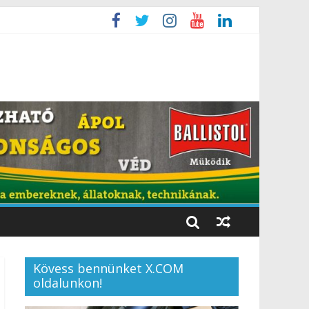
Kövess bennünket X.COM
oldalunkon!