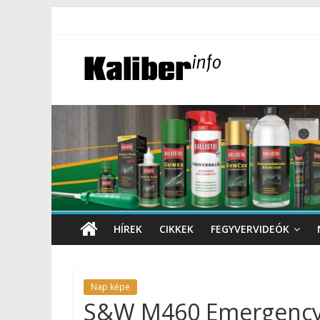
HÍREK
CIKKEK
FEGYVERVIDEÓK
Nap képe
S&W M460 Emergency S