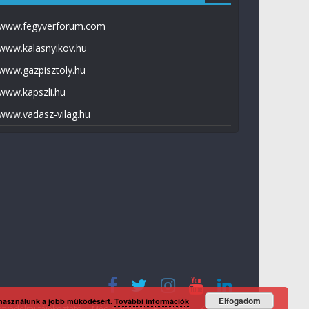
www.fegyverforum.com
www.kalasnyikov.hu
www.gazpisztoly.hu
www.kapszli.hu
www.vadasz-vilag.hu
Elfogadom
 használunk a jobb működésért.
További információk
tvédelmi tájékoztató
Média ajánlat
Előfizetés
Kapcsolat