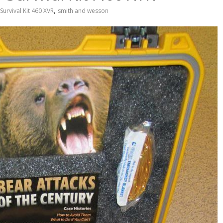
,
rvival Kit 460 XVR
smith and wesson