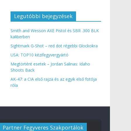
Legutóbbi bejegyzések
Smith and Wesson AXE Pistol és SBR .300 BLK
kaliberben
Sightmark G-Shot – red dot régebbi Glockokra
USA: TOP10 kézifegyvergyártó
Megtörtént esetek – Jordan Salinas: Idaho
Shoots Back
AK-47: a CIA első rajza és az egyik első fotója
róla
Partner Fegyveres Szakportálok