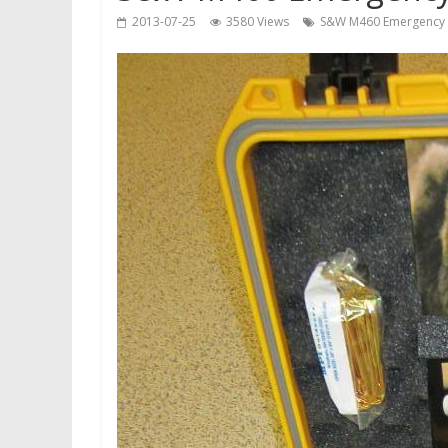
2013-07-25
3580 Views
S&W M460 Emergency Su