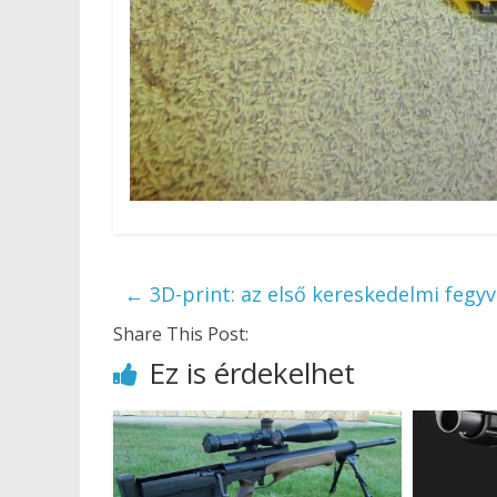
←
3D-print: az első kereskedelmi fegyv
Share This Post:
Ez is érdekelhet