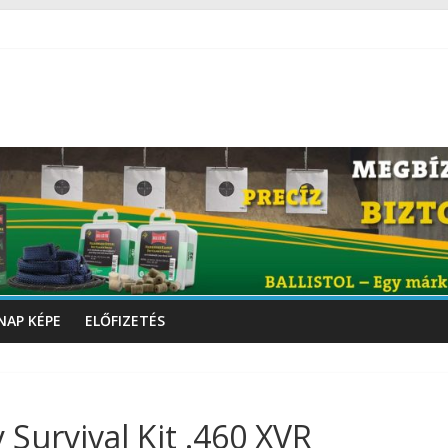
NAP KÉPE
ELŐFIZETÉS
urvival Kit .460 XVR