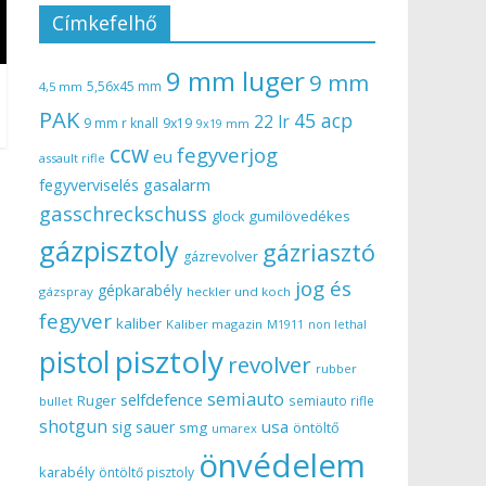
Címkefelhő
9 mm luger
9 mm
5,56x45 mm
4,5 mm
PAK
45 acp
22 lr
9 mm r knall
9x19
9x19 mm
ccw
fegyverjog
eu
assault rifle
gasalarm
fegyverviselés
gasschreckschuss
gumilövedékes
glock
gázpisztoly
gázriasztó
gázrevolver
jog és
gépkarabély
gázspray
heckler und koch
fegyver
kaliber
Kaliber magazin
non lethal
M1911
pisztoly
pistol
revolver
rubber
semiauto
selfdefence
Ruger
semiauto rifle
bullet
shotgun
usa
sig sauer
smg
öntöltő
umarex
önvédelem
karabély
öntöltő pisztoly