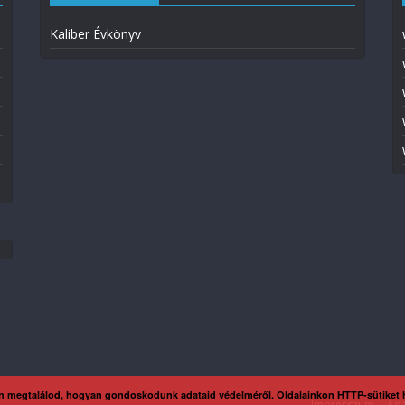
Kaliber Évkönyv
n megtalálod, hogyan gondoskodunk adataid védelméről. Oldalainkon HTTP-sütiket
Impresszum
Ada