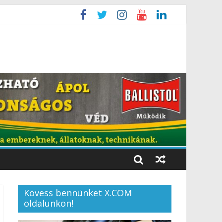
Kövess bennünket X.COM
oldalunkon!