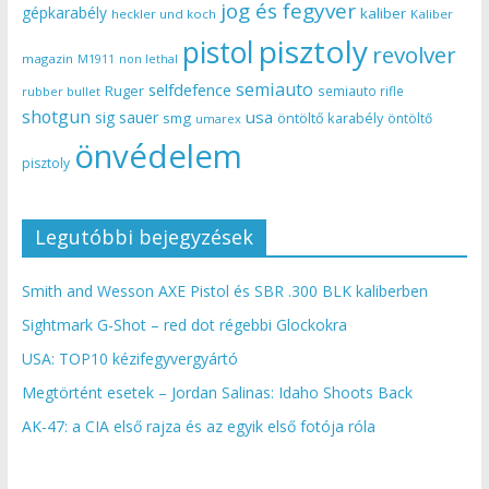
jog és fegyver
gépkarabély
kaliber
heckler und koch
Kaliber
pisztoly
pistol
revolver
magazin
non lethal
M1911
semiauto
selfdefence
Ruger
semiauto rifle
rubber bullet
shotgun
usa
sig sauer
smg
öntöltő karabély
öntöltő
umarex
önvédelem
pisztoly
Legutóbbi bejegyzések
Smith and Wesson AXE Pistol és SBR .300 BLK kaliberben
Sightmark G-Shot – red dot régebbi Glockokra
USA: TOP10 kézifegyvergyártó
Megtörtént esetek – Jordan Salinas: Idaho Shoots Back
AK-47: a CIA első rajza és az egyik első fotója róla