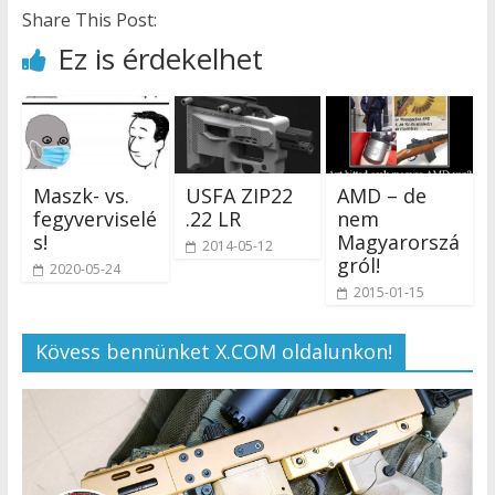
Share This Post:
Ez is érdekelhet
Maszk- vs.
USFA ZIP22
AMD – de
fegyverviselé
.22 LR
nem
s!
Magyarorszá
2014-05-12
gról!
2020-05-24
2015-01-15
Kövess bennünket X.COM oldalunkon!