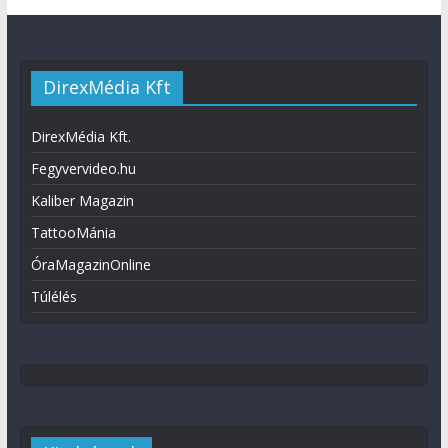
DirexMédia Kft
DirexMédia Kft.
Fegyvervideo.hu
Kaliber Magazin
TattooMánia
ÓraMagazinOnline
Túlélés