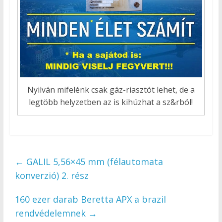
Nyilván mifelénk csak gáz-riasztót lehet, de a
legtöbb helyzetben az is kihúzhat a sz&rból!
←
GALIL 5,56×45 mm (félautomata
konverzió) 2. rész
160 ezer darab Beretta APX a brazil
rendvédelemnek
→