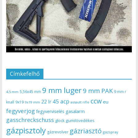
Címkefelhő
9 mm luger
9 mm PAK
5,56x45 mm
9 mm r
4,5 mm
ccw
45 acp
22 lr
eu
knall
9x19
9x19 mm
assault rifle
fegyverjog
gasalarm
fegyverviselés
gasschreckschuss
gumilövedékes
glock
gázpisztoly
gázriasztó
gázrevolver
gázspray