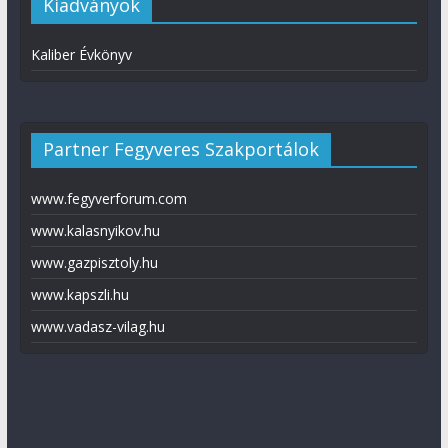
Kiadványok
Kaliber Évkönyv
Partner Fegyveres Szakportálok
www.fegyverforum.com
www.kalasnyikov.hu
www.gazpisztoly.hu
www.kapszli.hu
www.vadasz-vilag.hu