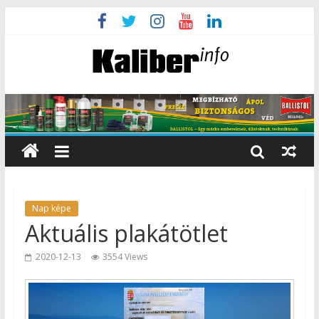
Nap képe
Aktuális plakátötlet
2020-12-13
3554 Views