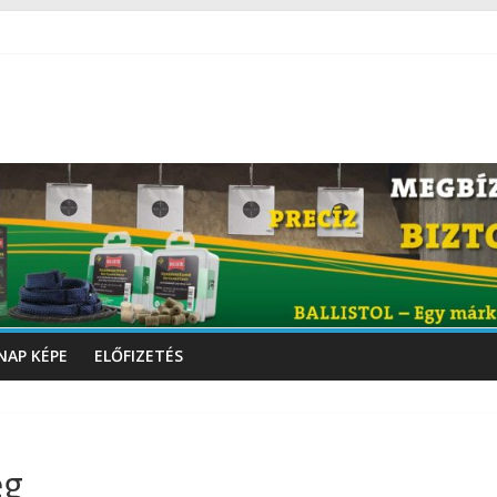
NAP KÉPE
ELŐFIZETÉS
ég