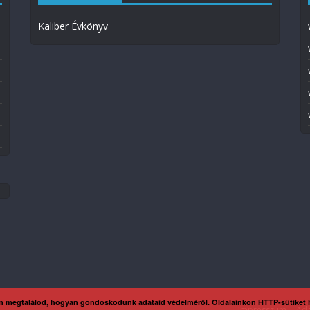
Kaliber Évkönyv
n megtalálod, hogyan gondoskodunk adataid védelméről. Oldalainkon HTTP-sütiket
Impresszum
Ada