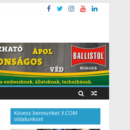
Kövess bennünket X.COM
oldalunkon!