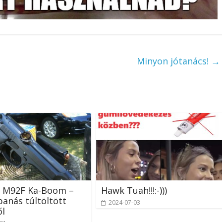
Minyon jótanács!
→
a M92F Ka-Boom –
Hawk Tuah!!!:-)))
anás túltöltött
2024-07-03
ől