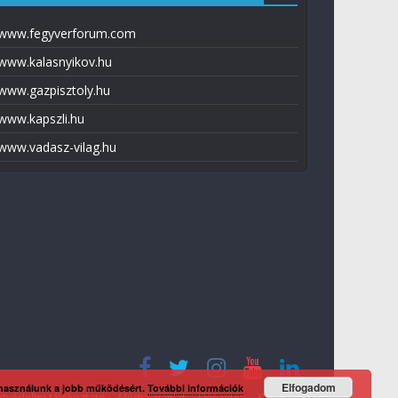
www.fegyverforum.com
www.kalasnyikov.hu
www.gazpisztoly.hu
www.kapszli.hu
www.vadasz-vilag.hu
Elfogadom
 használunk a jobb működésért.
További információk
tvédelmi tájékoztató
Média ajánlat
Előfizetés
Kapcsolat