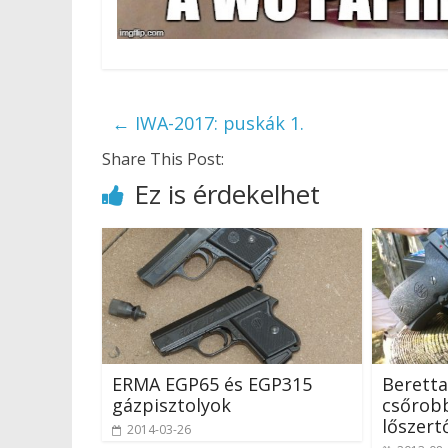
←
IWA-2017: puskák 1.
Share This Post:
Ez is érdekelhet
ERMA EGP65 és EGP315
Berett
gázpisztolyok
csőrobb
lőszert
2014-03-26