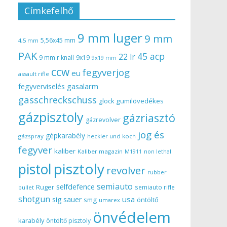
Címkefelhő
9 mm luger
9 mm
5,56x45 mm
4,5 mm
PAK
45 acp
22 lr
9 mm r knall
9x19
9x19 mm
ccw
fegyverjog
eu
assault rifle
gasalarm
fegyverviselés
gasschreckschuss
gumilövedékes
glock
gázpisztoly
gázriasztó
gázrevolver
jog és
gépkarabély
gázspray
heckler und koch
fegyver
kaliber
Kaliber magazin
non lethal
M1911
pisztoly
pistol
revolver
rubber
semiauto
selfdefence
Ruger
semiauto rifle
bullet
shotgun
usa
sig sauer
smg
öntöltő
umarex
önvédelem
karabély
öntöltő pisztoly