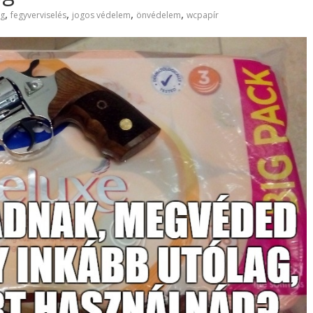
,
,
,
,
ég
fegyverviselés
jogos védelem
önvédelem
wcpapír