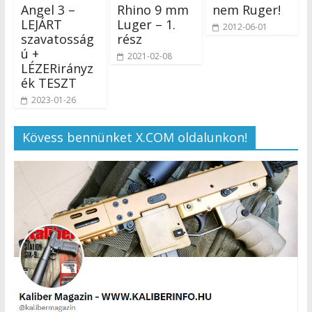
Angel 3 –
Rhino 9 mm
nem Ruger!
LEJÁRT
Luger – 1.
2012-06-01
szavatosság
rész
ú +
2021-02-08
LÉZERirányz
ék TESZT
2023-01-26
Kövess bennünket X.COM oldalunkon!