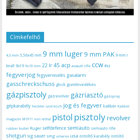
Címkefelhő
9 mm luger
9 mm PAK
5,56x45 mm
9 mm r
4,5 mm
ccw
45 acp
22 lr
eu
knall
9x19
9x19 mm
assault rifle
fegyverjog
gasalarm
fegyverviselés
gasschreckschuss
gumilövedékes
glock
gázpisztoly
gázriasztó
gázrevolver
gázspray
jog és fegyver
gépkarabély
kaliber
heckler und koch
Kaliber
pisztoly
pistol
revolver
magazin
non lethal
M1911
semiauto
selfdefence
Ruger
semiauto rifle
rubber bullet
shotgun
usa
sig sauer
smg
öntöltő karabély
öntöltő
umarex