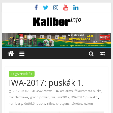
Fegyvervideók
IWA-2017: puskák 1.
,
,
2017-07-07
4546 Views
ata arms
félautomata puska
,
,
,
,
,
franchimkeke
grand power
iwa
iwa2017
IWA2017: puskák 1
,
,
,
,
,
,
nurnberg
öntöltő
puska
rifles
shotguns
sörétes
uzkon