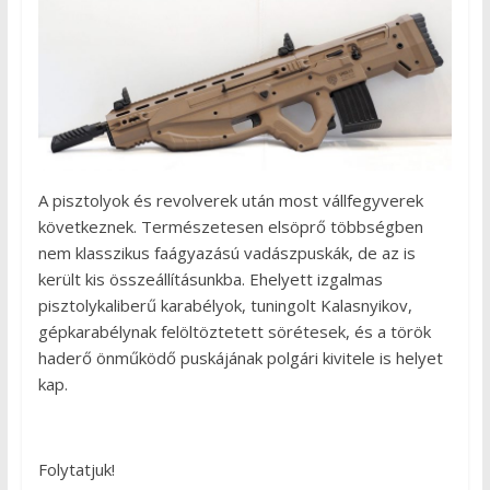
A pisztolyok és revolverek után most vállfegyverek
következnek. Természetesen elsöprő többségben
nem klasszikus faágyazású vadászpuskák, de az is
került kis összeállításunkba. Ehelyett izgalmas
pisztolykaliberű karabélyok, tuningolt Kalasnyikov,
gépkarabélynak felöltöztetett sörétesek, és a török
haderő önműködő puskájának polgári kivitele is helyet
kap.
Folytatjuk!