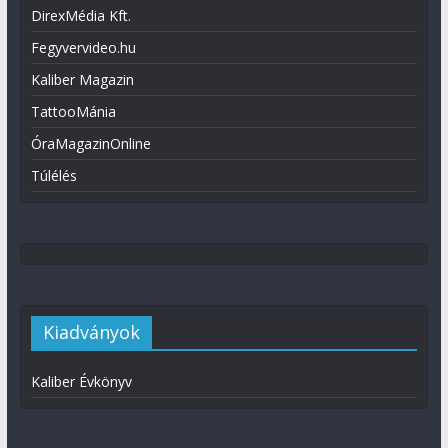
DirexMédia Kft.
Fegyvervideo.hu
Kaliber Magazin
TattooMánia
ÓraMagazinOnline
Túlélés
Kiadványok
Kaliber Évkönyv