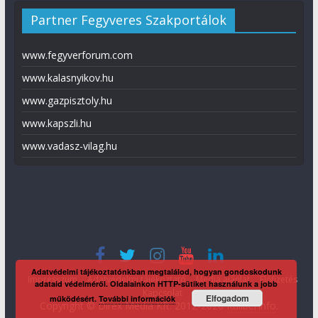
Partner Fegyveres Szakportálok
www.fegyverforum.com
www.kalasnyikov.hu
www.gazpisztoly.hu
www.kapszli.hu
www.vadasz-vilag.hu
Adatvédelmi tájékoztatónkban megtalálod, hogyan gondoskodunk
Impresszum
Adatvédelmi tájékoztató
Média ajánlat
Előfizetés
adataid védelméről. Oldalainkon HTTP-sütiket használunk a jobb
Kapcsolat
Elfogadom
működésért.
További információk
Copyright © Direx Média Kft. 2012-2026
KaliberInfo
.