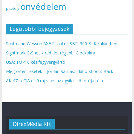
önvédelem
pisztoly
Legutóbbi bejegyzések
Smith and Wesson AXE Pistol és SBR .300 BLK kaliberben
Sightmark G-Shot – red dot régebbi Glockokra
USA: TOP10 kézifegyvergyártó
Megtörtént esetek – Jordan Salinas: Idaho Shoots Back
AK-47: a CIA első rajza és az egyik első fotója róla
DirexMédia Kft