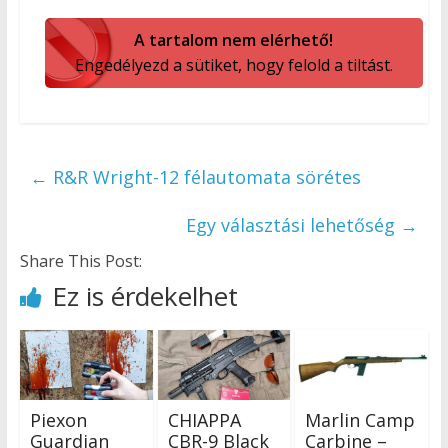
A tartalom nem elérhető!
Engedélyezd a sütiket, hogy felold a tiltást.
←
R&R Wright-12 félautomata sörétes
Egy választási lehetőség
→
Share This Post:
Ez is érdekelhet
Piexon
CHIAPPA
Marlin Camp
Guardian
CBR-9 Black
Carbine –