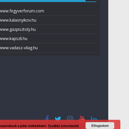
www.fegyverforum.com
www.kalasnyikov.hu
www.gazpisztoly.hu
www.kapszli.hu
www.vadasz-vilag.hu
Elfogadom
 használunk a jobb működésért.
További információk
tvédelmi tájékoztató
Média ajánlat
Előfizetés
Kapcsolat