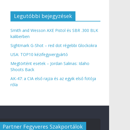
Legutóbbi bejegyzések
Smith and Wesson AXE Pistol és SBR .300 BLK
kaliberben
Sightmark G-Shot – red dot régebbi Glockokra
USA: TOP10 kézifegyvergyártó
Megtörtént esetek – Jordan Salinas: Idaho
Shoots Back
AK-47: a CIA első rajza és az egyik első fotója
róla
Partner Fegyveres Szakportálok