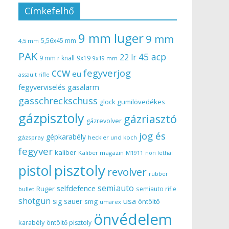
Címkefelhő
9 mm luger
9 mm
5,56x45 mm
4,5 mm
PAK
45 acp
22 lr
9 mm r knall
9x19
9x19 mm
ccw
fegyverjog
eu
assault rifle
gasalarm
fegyverviselés
gasschreckschuss
gumilövedékes
glock
gázpisztoly
gázriasztó
gázrevolver
jog és
gépkarabély
gázspray
heckler und koch
fegyver
kaliber
Kaliber magazin
non lethal
M1911
pisztoly
pistol
revolver
rubber
semiauto
selfdefence
Ruger
semiauto rifle
bullet
shotgun
usa
sig sauer
smg
öntöltő
umarex
önvédelem
karabély
öntöltő pisztoly