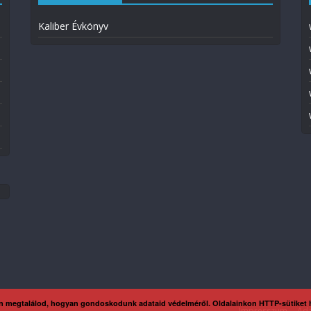
Kaliber Évkönyv
n megtalálod, hogyan gondoskodunk adataid védelméről. Oldalainkon HTTP-sütiket
Impresszum
Ada