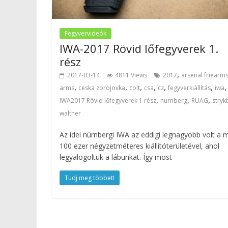
Fegyvervideók
IWA-2017 Rövid lőfegyverek 1.
rész
,
2017-03-14
4811 Views
2017
arsenal friearm
,
,
,
,
,
,
,
arms
ceska zbrojovka
colt
csa
cz
fegyverkiállítás
iwa
,
,
,
IWA2017 Rövid lőfegyverek 1 rész
nurnberg
RUAG
stryk
walther
Az idei nürnbergi IWA az eddigi legnagyobb volt a
100 ezer négyzetméteres kiállítóterületével, ahol
legyalogoltuk a lábunkat. Így most
Tudj meg többet!