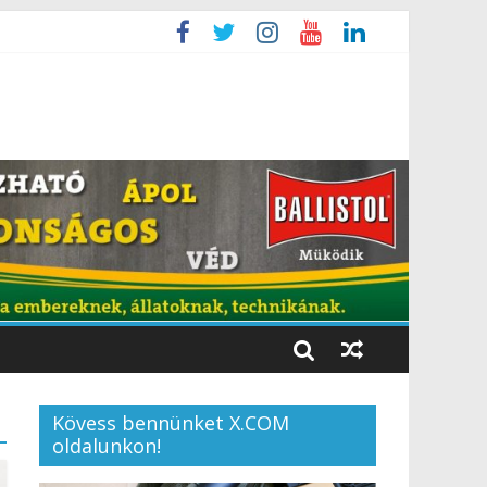
Kövess bennünket X.COM
oldalunkon!