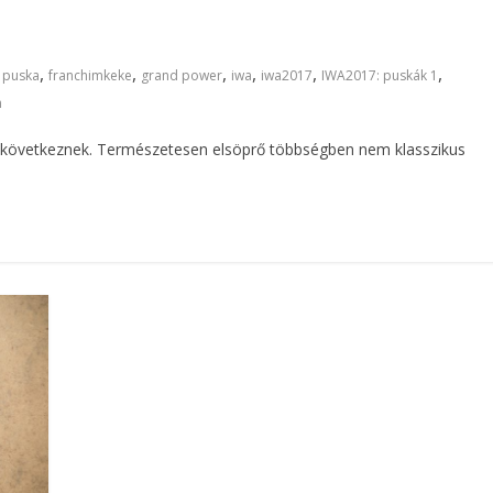
,
,
,
,
,
,
 puska
franchimkeke
grand power
iwa
iwa2017
IWA2017: puskák 1
n
ek következnek. Természetesen elsöprő többségben nem klasszikus