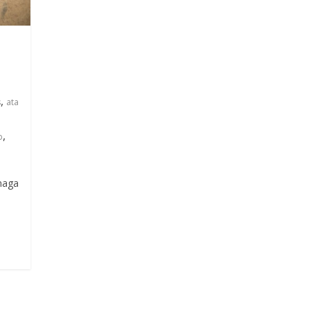
,
s
ata
,
b
 maga