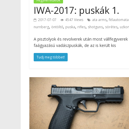
Fegyvervideók
IWA-2017: puskák 1.
,
2017-07-07
4547 Views
ata arms
félautomata
,
,
,
,
,
,
nurnberg
öntöltő
puska
rifles
shotguns
sörétes
uzko
A pisztolyok és revolverek után most vállfegyver
faágyazású vadászpuskák, de az is került kis
Tudj meg többet!