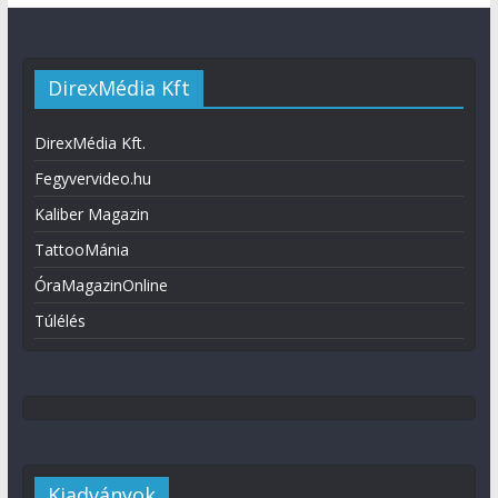
DirexMédia Kft
DirexMédia Kft.
Fegyvervideo.hu
Kaliber Magazin
TattooMánia
ÓraMagazinOnline
Túlélés
Kiadványok