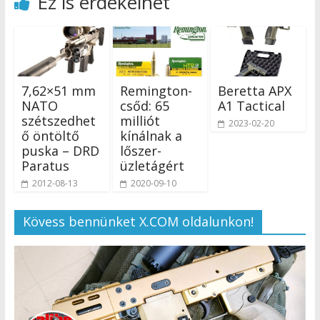
Ez is érdekelhet
7,62×51 mm
Remington-
Beretta APX
NATO
csőd: 65
A1 Tactical
szétszedhet
milliót
2023-02-20
ő öntöltő
kínálnak a
puska – DRD
lőszer-
Paratus
üzletágért
2012-08-13
2020-09-10
Kövess bennünket X.COM oldalunkon!