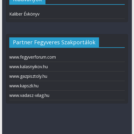
Kaliber Évkönyv
Partner Fegyveres Szakportálok
www.fegyverforum.com
www.kalasnyikov.hu
www.gazpisztoly.hu
www.kapszli.hu
www.vadasz-vilag.hu