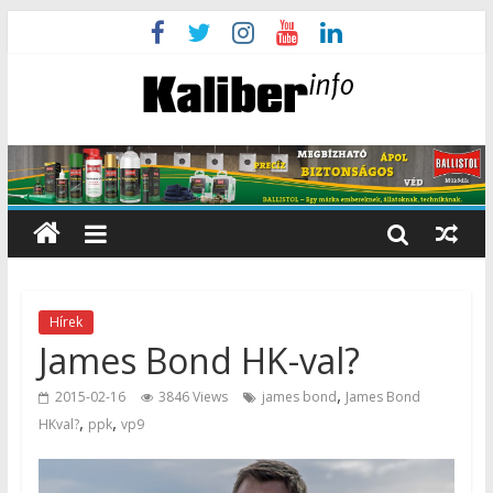
Hírek
James Bond HK-val?
,
2015-02-16
3846 Views
james bond
James Bond
,
,
HKval?
ppk
vp9