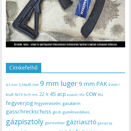
Címkefelhő
9 mm luger
9 mm PAK
5,56x45 mm
9 mm r
4,5 mm
ccw
45 acp
22 lr
eu
knall
9x19
9x19 mm
assault rifle
fegyverjog
gasalarm
fegyverviselés
gasschreckschuss
gumilövedékes
glock
gázpisztoly
gázriasztó
gázrevolver
gázspray