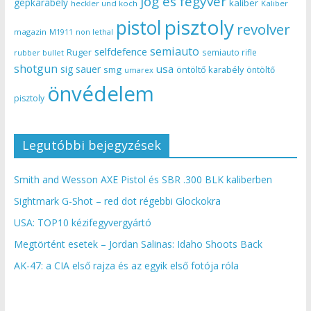
jog és fegyver
gépkarabély
kaliber
heckler und koch
Kaliber
pisztoly
pistol
revolver
magazin
non lethal
M1911
semiauto
selfdefence
Ruger
semiauto rifle
rubber bullet
shotgun
usa
sig sauer
smg
öntöltő karabély
öntöltő
umarex
önvédelem
pisztoly
Legutóbbi bejegyzések
Smith and Wesson AXE Pistol és SBR .300 BLK kaliberben
Sightmark G-Shot – red dot régebbi Glockokra
USA: TOP10 kézifegyvergyártó
Megtörtént esetek – Jordan Salinas: Idaho Shoots Back
AK-47: a CIA első rajza és az egyik első fotója róla