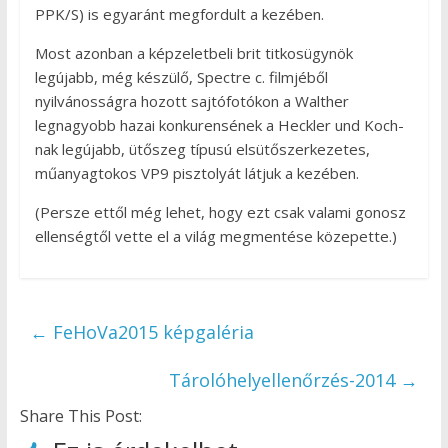
PPK/S) is egyaránt megfordult a kezében.
Most azonban a képzeletbeli brit titkosügynök
legújabb, még készülő, Spectre c. filmjéből
nyilvánosságra hozott sajtófotókon a Walther
legnagyobb hazai konkurensének a Heckler und Koch-
nak legújabb, ütőszeg típusú elsütőszerkezetes,
műanyagtokos VP9 pisztolyát látjuk a kezében.
(Persze ettől még lehet, hogy ezt csak valami gonosz
ellenségtől vette el a világ megmentése közepette.)
←
FeHoVa2015 képgaléria
Tárolóhelyellenőrzés-2014
→
Share This Post: