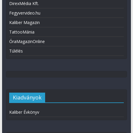
DirexMédia Kft.
Fegyvervideo.hu
Kaliber Magazin
TattooMánia
ÓraMagazinOnline
Túlélés
Kiadványok
Kaliber Évkönyv