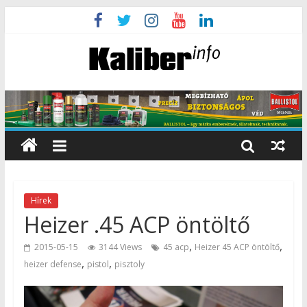
Hírek
Heizer .45 ACP öntöltő
,
,
2015-05-15
3144 Views
45 acp
Heizer 45 ACP öntöltő
,
,
heizer defense
pistol
pisztoly