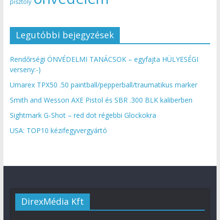
pisztoly
Legutóbbi bejegyzések
Rendőrségi ÖNVÉDELMI TANÁCSOK – egyfajta HÜLYESÉGI
verseny:-)
Umarex TPX50 .50 paintball/pepperball/traumatikus marker
Smith and Wesson AXE Pistol és SBR .300 BLK kaliberben
Sightmark G-Shot – red dot régebbi Glockokra
USA: TOP10 kézifegyvergyártó
DirexMédia Kft