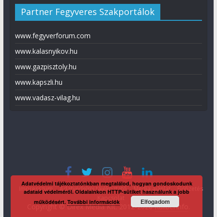
Partner Fegyveres Szakportálok
www.fegyverforum.com
www.kalasnyikov.hu
www.gazpisztoly.hu
www.kapszli.hu
www.vadasz-vilag.hu
Adatvédelmi tájékoztatónkban megtalálod, hogyan gondoskodunk
Impresszum
Adatvédelmi tájékoztató
Média ajánlat
Előfizetés
adataid védelméről. Oldalainkon HTTP-sütiket használunk a jobb
Kapcsolat
Elfogadom
működésért.
További információk
Copyright © Direx Média Kft. 2012-2026
KaliberInfo
.