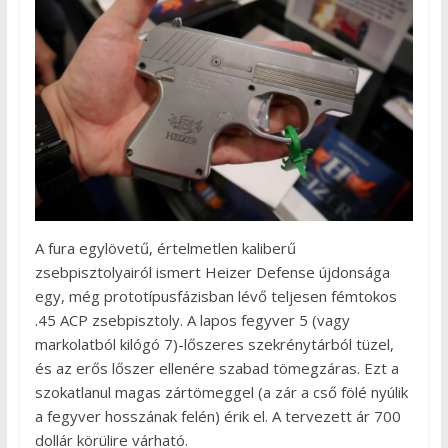
A fura egylövetű, értelmetlen kaliberű
zsebpisztolyairól ismert Heizer Defense újdonsága
egy, még prototípusfázisban lévő teljesen fémtokos
.45 ACP zsebpisztoly. A lapos fegyver 5 (vagy
markolatból kilógó 7)-lőszeres szekrénytárból tüzel,
és az erős lőszer ellenére szabad tömegzáras. Ezt a
szokatlanul magas zártömeggel (a zár a cső fölé nyúlik
a fegyver hosszának felén) érik el. A tervezett ár 700
dollár körülire várható.