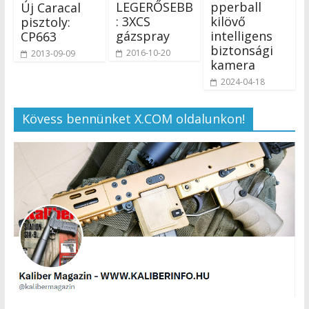
LEGERŐSEBB
pperball
Új Caracal
: 3XCS
kilövő
pisztoly:
gázspray
intelligens
CP663
biztonsági
2016-10-20
2013-09-09
kamera
2024-04-18
Kövess bennünket X.COM oldalunkon!