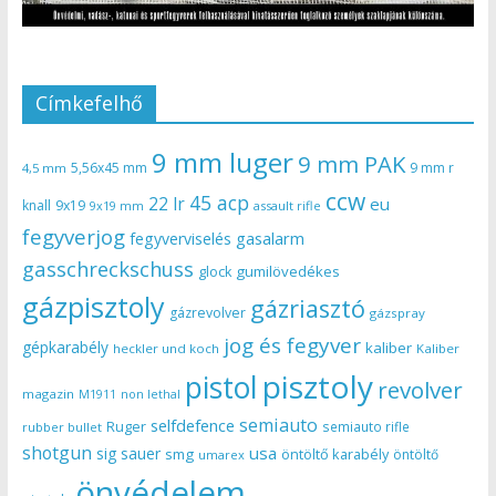
Címkefelhő
9 mm luger
9 mm PAK
5,56x45 mm
9 mm r
4,5 mm
ccw
45 acp
22 lr
eu
knall
9x19
9x19 mm
assault rifle
fegyverjog
gasalarm
fegyverviselés
gasschreckschuss
gumilövedékes
glock
gázpisztoly
gázriasztó
gázrevolver
gázspray
jog és fegyver
gépkarabély
kaliber
heckler und koch
Kaliber
pisztoly
pistol
revolver
magazin
non lethal
M1911
semiauto
selfdefence
Ruger
semiauto rifle
rubber bullet
shotgun
usa
sig sauer
smg
öntöltő karabély
öntöltő
umarex
önvédelem