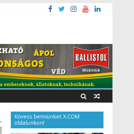
Kövess bennünket X.COM
oldalunkon!