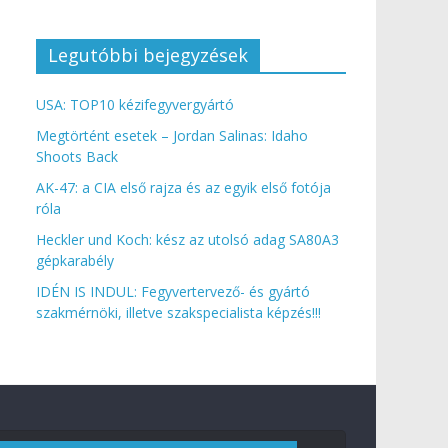
Legutóbbi bejegyzések
USA: TOP10 kézifegyvergyártó
Megtörtént esetek – Jordan Salinas: Idaho
Shoots Back
AK-47: a CIA első rajza és az egyik első fotója
róla
Heckler und Koch: kész az utolsó adag SA80A3
gépkarabély
IDÉN IS INDUL: Fegyvertervező- és gyártó
szakmérnöki, illetve szakspecialista képzés!!!