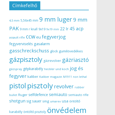
Címkefelhő
9 mm luger
9 mm
5,56x45 mm
4,5 mm
PAK
45 acp
22 lr
9 mm r knall
9x19
9x19 mm
ccw
fegyverjog
eu
assault rifle
gasalarm
fegyverviselés
gasschreckschuss
gumilövedékes
glock
gázpisztoly
gázriasztó
gázrevolver
jog és
gépkarabély
gázspray
heckler und koch
fegyver
kaliber
Kaliber magazin
non lethal
M1911
pisztoly
pistol
revolver
rubber
semiauto
selfdefence
Ruger
semiauto rifle
bullet
shotgun
usa
sig sauer
smg
öntöltő
umarex
önvédelem
karabély
öntöltő pisztoly