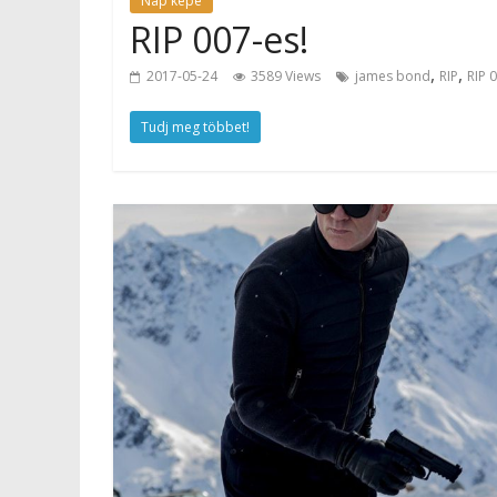
Nap képe
RIP 007-es!
,
,
2017-05-24
3589 Views
james bond
RIP
RIP 
Tudj meg többet!