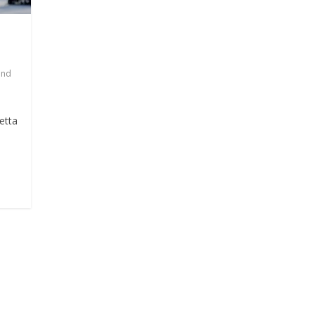
ond
etta