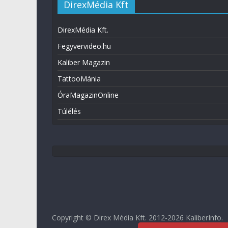
DirexMédia Kft
DirexMédia Kft.
Fegyvervideo.hu
Kaliber Magazin
TattooMánia
ÓraMagazinOnline
Túlélés
Copyright © Direx Média Kft. 2012-2026
KaliberInfo
.