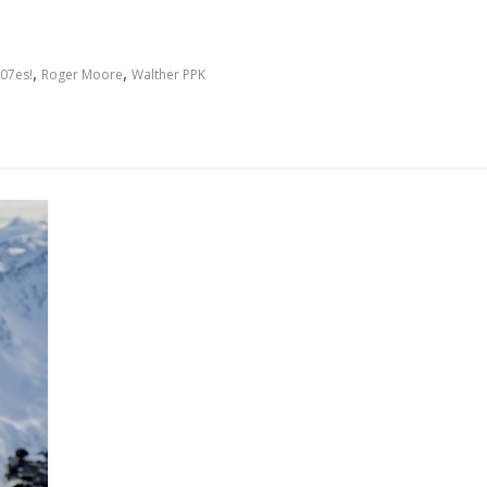
,
,
007es!
Roger Moore
Walther PPK