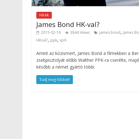
Hírek
James Bond HK-val?
,
2015-02-16
3844 Views
james bond
James B
,
,
HKval?
ppk
vp9
Amint az közismert, James Bond a filmekben a Ber
zsebpisztolyát előbb Walther PPK-ra cserélte, majd
később a német gyártó többi
Tudj meg többet!