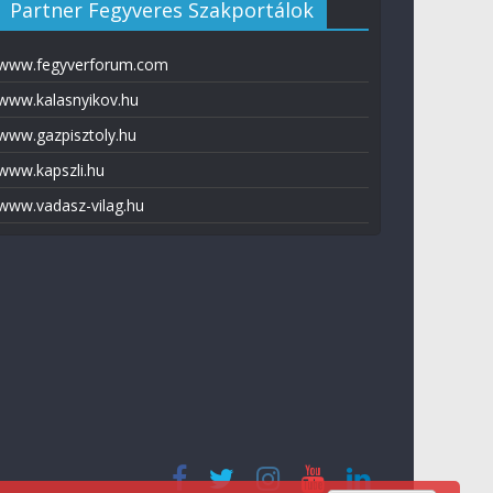
Partner Fegyveres Szakportálok
www.fegyverforum.com
www.kalasnyikov.hu
www.gazpisztoly.hu
www.kapszli.hu
www.vadasz-vilag.hu