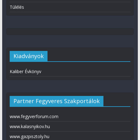
Túlélés
Kiadványok
Kaliber Évkönyv
Partner Fegyveres Szakportálok
www.fegyverforum.com
www.kalasnyikov.hu
www.gazpisztoly.hu