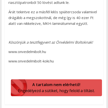
riasztópatronból 50 lövést adtunk le.
Árát tekintve ez a másfél kilós spiátercsoda valamivel
drágább a megszokottnál, de még így is 40 ezer Ft
alatt van nikkelezve, MKH-laminátummal együtt.
Köszönjük a tesztfegyvert az Önvédelmi Boltoknak!
www.onvedelmibolt.hu
www.onvedelmibolt-koki.hu
A tartalom nem elérhető!
Engedélyezd a sütiket, hogy felold a tiltást.