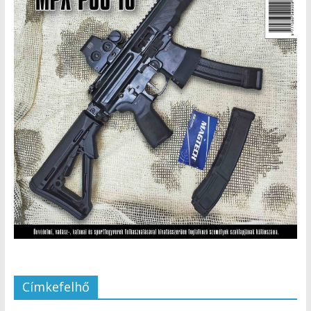
Címkefelhő