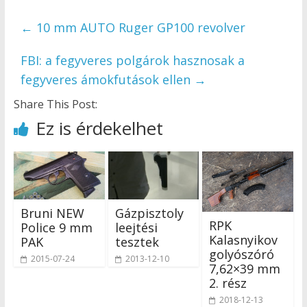
←
10 mm AUTO Ruger GP100 revolver
FBI: a fegyveres polgárok hasznosak a
fegyveres ámokfutások ellen
→
Share This Post:
Ez is érdekelhet
Bruni NEW
Gázpisztoly
RPK
Police 9 mm
leejtési
Kalasnyikov
PAK
tesztek
golyószóró
2015-07-24
2013-12-10
7,62×39 mm
2. rész
2018-12-13