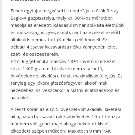
Ennek egyfajta megkésett “tribute”-ja a török Retay
Eagle-X gázpisztolya, mely kb. 80%-os méretben
másolja az eredetit. Ráadásul immár sokkalta élethűbb
és műszakilag is igényesebb, mint az évekkel ezelőtt
általunk is bemutatott (X-néküli) elődmodell. Ezt
például 4 csavar kicsavarása nélkül könnyedén lehet
szét- és összeszerelni.
Ettől függetlenül a masszív 18+1-lövetű szerkezet
közel 1400 gramm, tűzklszen nem viselhető,
önvédelemre, viselésre tehát maximálisan felejtős. Ez
tényleg egy jókora játszósfegyver, akciófilmek
nézéséhez, szilveszterkor a Mátrix eljátszásához és
hasonlók.
A teszt során az első 5 lövésnél volt akadály, kivetési
hiba, aztán becsavart rakétalövővel és 10-et tárazva
már nem volt gond, majd ahogy bekopott kissé,
elkezdett szépen működni. Maxxtech 9 mm PAK