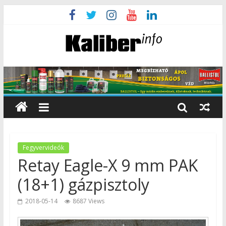
Fegyvervideók
Retay Eagle-X 9 mm PAK
(18+1) gázpisztoly
2018-05-14
8687 Views