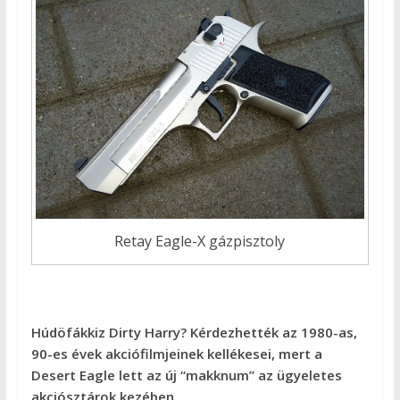
Retay Eagle-X gázpisztoly
Húdöfákkiz Dirty Harry?
Kérdezhették az 1980-as,
90-es évek akciófilmjeinek kellékesei, mert a
Desert Eagle lett az új “makknum” az ügyeletes
akciósztárok kezében.