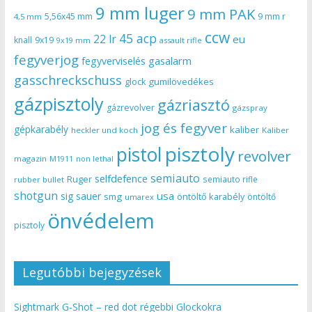
9 mm luger
9 mm PAK
5,56x45 mm
9 mm r
4,5 mm
ccw
45 acp
22 lr
eu
knall
9x19
9x19 mm
assault rifle
fegyverjog
gasalarm
fegyverviselés
gasschreckschuss
gumilövedékes
glock
gázpisztoly
gázriasztó
gázrevolver
gázspray
jog és fegyver
gépkarabély
kaliber
heckler und koch
Kaliber
pisztoly
pistol
revolver
magazin
non lethal
M1911
semiauto
selfdefence
Ruger
semiauto rifle
rubber bullet
shotgun
usa
sig sauer
smg
öntöltő karabély
öntöltő
umarex
önvédelem
pisztoly
Legutóbbi bejegyzések
Sightmark G-Shot – red dot régebbi Glockokra