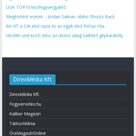
USA: TOP10 kézifegyvergyártó
Megtörtént esetek – Jordan Salinas: Idaho Shoots Back
AK-47: a CIA első rajza és az egyik első fotója róla
Heckler und Koch: kész az utolsó adag SA80A3 gépkarabély
DirexMédia Kft
DirexMédia Kft.
Fegyvervideo.hu
Kaliber Magazin
TattooMánia
ÓraMagazinOnline