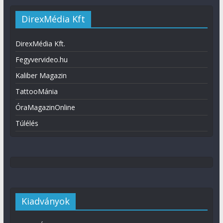
DirexMédia Kft
DirexMédia Kft.
Fegyvervideo.hu
Kaliber Magazin
TattooMánia
ÓraMagazinOnline
Túlélés
Kiadványok