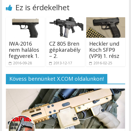
Ez is érdekelhet
IWA-2016
CZ 805 Bren
Heckler und
nem halálos
gépkarabély
Koch SFP9
fegyverek 1.
– 2.
(VP9) 1. rész
2016-09-28
2013-12-17
2016-02-25
Kövess bennünket X.COM oldalunkon!