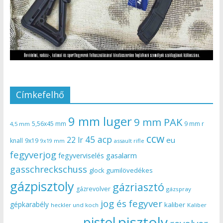
Címkefelhő
9 mm luger
9 mm PAK
5,56x45 mm
9 mm r
4,5 mm
ccw
45 acp
22 lr
eu
knall
9x19
9x19 mm
assault rifle
fegyverjog
gasalarm
fegyverviselés
gasschreckschuss
gumilövedékes
glock
gázpisztoly
gázriasztó
gázrevolver
gázspray
jog és fegyver
gépkarabély
kaliber
heckler und koch
Kaliber
pisztoly
pistol