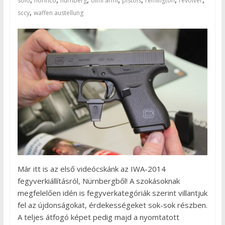
solo
norinco
nurnberg
olmi armi
pistols
remington
revolver
,
sccy
waffen austellung
Már itt is az első videócskánk az IWA-2014
fegyverkiállításról, Nürnbergből! A szokásoknak
megfelelően idén is fegyverkategóriák szerint villantjuk
fel az újdonságokat, érdekességeket sok-sok részben.
A teljes átfogó képet pedig majd a nyomtatott