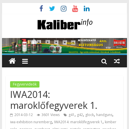
Fegyvervideók
IWA2014:
maroklőfegyverek 1.
,
,
,
,
2014-03-12
3601 Views
g41
g42
glock
handguns
,
,
iwa exhibition nuremberg
IWA2014: maroklőfegyverek 1
kimber
,
,
,
,
,
,
,