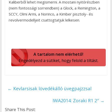
Kaliberből lehet megismerni. A mostani nyitórészben
(nem fontossági sorrendben) a Glock, a Remington, a
SCCY, Olmi Armi, a Norinco, a Kimber pisztoly- és
revolvermodelljeit csattogtatjuk lelkesen.
A tartalom nem elérhető!
Engedélyezd a sütiket, hogy felold a tiltást.
←
Kevlarsisak lövedékálló üvegpajzzsal
IWA2014: Zoraki R1 2″
→
Share This Post: