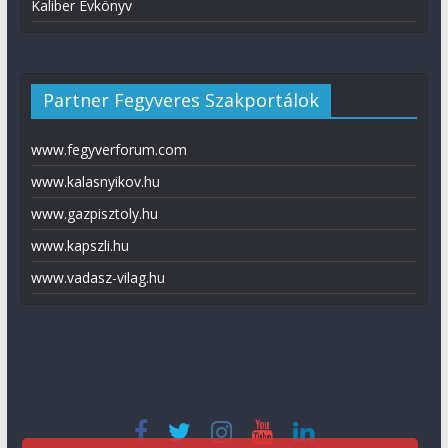
Kaliber Évkönyv
Partner Fegyveres Szakportálok
www.fegyverforum.com
www.kalasnyikov.hu
www.gazpisztoly.hu
www.kapszli.hu
www.vadasz-vilag.hu