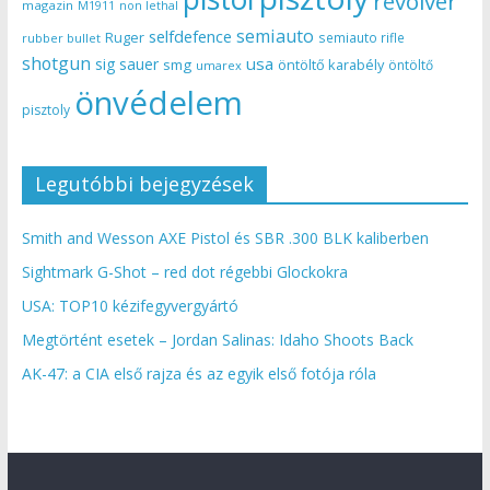
revolver
magazin
non lethal
M1911
semiauto
selfdefence
Ruger
semiauto rifle
rubber bullet
shotgun
usa
sig sauer
smg
öntöltő karabély
öntöltő
umarex
önvédelem
pisztoly
Legutóbbi bejegyzések
Smith and Wesson AXE Pistol és SBR .300 BLK kaliberben
Sightmark G-Shot – red dot régebbi Glockokra
USA: TOP10 kézifegyvergyártó
Megtörtént esetek – Jordan Salinas: Idaho Shoots Back
AK-47: a CIA első rajza és az egyik első fotója róla