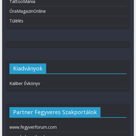
TattooMánia
ÓraMagazinOnline
Túlélés
Kiadványok
Kaliber Évkönyv
Partner Fegyveres Szakportálok
www.fegyverforum.com