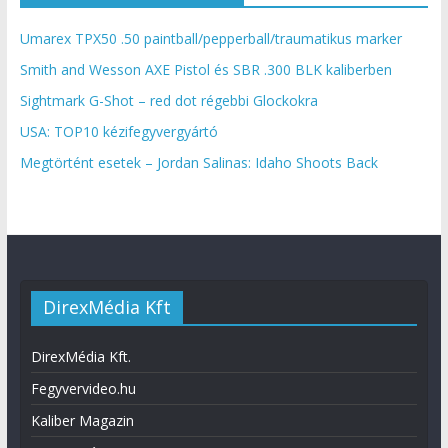
Umarex TPX50 .50 paintball/pepperball/traumatikus marker
Smith and Wesson AXE Pistol és SBR .300 BLK kaliberben
Sightmark G-Shot – red dot régebbi Glockokra
USA: TOP10 kézifegyvergyártó
Megtörtént esetek – Jordan Salinas: Idaho Shoots Back
DirexMédia Kft
DirexMédia Kft.
Fegyvervideo.hu
Kaliber Magazin