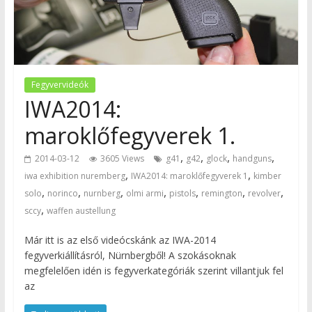
Fegyvervideók
IWA2014:
maroklőfegyverek 1.
,
,
,
,
2014-03-12
3605 Views
g41
g42
glock
handguns
,
,
iwa exhibition nuremberg
IWA2014: maroklőfegyverek 1
kimber
,
,
,
,
,
,
,
solo
norinco
nurnberg
olmi armi
pistols
remington
revolver
,
sccy
waffen austellung
Már itt is az első videócskánk az IWA-2014
fegyverkiállításról, Nürnbergből! A szokásoknak
megfelelően idén is fegyverkategóriák szerint villantjuk fel
az