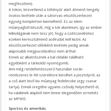
megfeszíteni).
A tokon, közvetlenül a töltényűr alatt átmenő tengely
óvatos kivétele után a sátorvas-elsütőszerkezet
egység kompletten kiemelhető. Ez az elem
műanyagból készült, míg a tok alumínium, így az ember
lelkivilágának nem tesz jót, hogy a szétszedéshez
ezeken keresztülmenő acélrudat kell kiütni. Az
elsütőszerkezet időnkénti kivétele pedig annak
alaposabb megpucolásához nem árthat.
Ennek az alkatrésznek a bal oldalán található
egyébként a tárkioldó nyomógomb.
Ami még rendeltetésszerű használat során
rendszeres le-fel szerelésre kerülhet a pisztolyról, az
a cső alatt levő kis műanyag fedelecske (egy csavar
tartja). Ennek üregébe ugyanis csősúly helyezhető el,
ha valakinek alapból nem lenne elegendően orrnehéz
az MP90S.
Sportos és amerikás