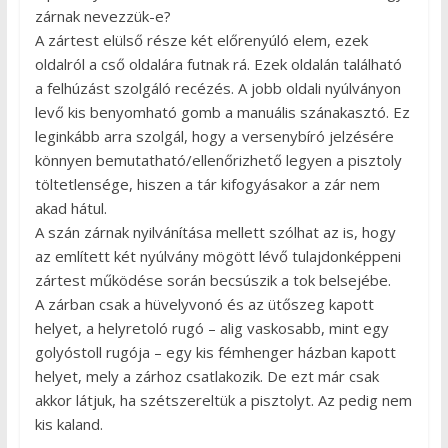
zárnak nevezzük-e?
A zártest elülső része két előrenyúló elem, ezek
oldalról a cső oldalára futnak rá. Ezek oldalán található
a felhúzást szolgáló recézés. A jobb oldali nyúlványon
levő kis benyomható gomb a manuális szánakasztó. Ez
leginkább arra szolgál, hogy a versenybíró jelzésére
könnyen bemutatható/ellenőrizhető legyen a pisztoly
töltetlensége, hiszen a tár kifogyásakor a zár nem
akad hátul.
A szán zárnak nyilvánítása mellett szólhat az is, hogy
az említett két nyúlvány mögött lévő tulajdonképpeni
zártest működése során becsúszik a tok belsejébe.
A zárban csak a hüvelyvonó és az ütőszeg kapott
helyet, a helyretoló rugó – alig vaskosabb, mint egy
golyóstoll rugója – egy kis fémhenger házban kapott
helyet, mely a zárhoz csatlakozik. De ezt már csak
akkor látjuk, ha szétszereltük a pisztolyt. Az pedig nem
kis kaland.