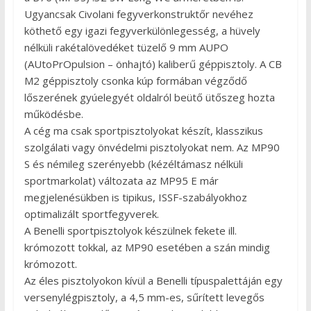
Ugyancsak Civolani fegyverkonstruktőr nevéhez
köthető egy igazi fegyverkülönlegesség, a hüvely
nélküli rakétalövedéket tüzelő 9 mm AUPO
(AUtoPrOpulsion – önhajtó) kaliberű géppisztoly. A CB
M2 géppisztoly csonka kúp formában végződő
lőszerének gyúelegyét oldalról beütő ütőszeg hozta
működésbe.
A cég ma csak sportpisztolyokat készít, klasszikus
szolgálati vagy önvédelmi pisztolyokat nem. Az MP90
S és némileg szerényebb (kézéltámasz nélküli
sportmarkolat) változata az MP95 E már
megjelenésükben is tipikus, ISSF-szabályokhoz
optimalizált sportfegyverek.
A Benelli sportpisztolyok készülnek fekete ill.
krómozott tokkal, az MP90 esetében a szán mindig
krómozott.
Az éles pisztolyokon kívül a Benelli típuspalettáján egy
versenylégpisztoly, a 4,5 mm-es, sűrített levegős