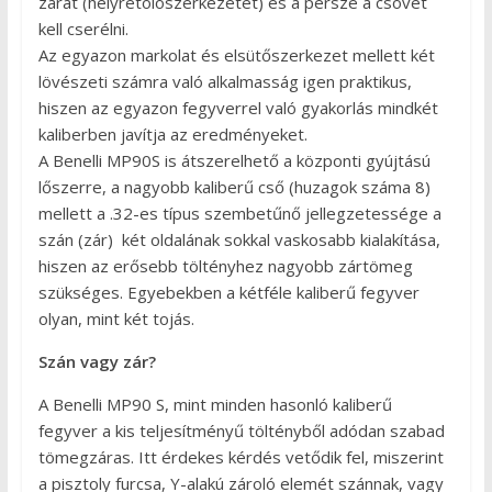
zárat (helyretolószerkezetet) és a persze a csövet
kell cserélni.
Az egyazon markolat és elsütőszerkezet mellett két
lövészeti számra való alkalmasság igen praktikus,
hiszen az egyazon fegyverrel való gyakorlás mindkét
kaliberben javítja az eredményeket.
A Benelli MP90S is átszerelhető a központi gyújtású
lőszerre, a nagyobb kaliberű cső (huzagok száma 8)
mellett a .32-es típus szembetűnő jellegzetessége a
szán (zár) két oldalának sokkal vaskosabb kialakítása,
hiszen az erősebb töltényhez nagyobb zártömeg
szükséges. Egyebekben a kétféle kaliberű fegyver
olyan, mint két tojás.
Szán vagy zár?
A Benelli MP90 S, mint minden hasonló kaliberű
fegyver a kis teljesítményű töltényből adódan szabad
tömegzáras. Itt érdekes kérdés vetődik fel, miszerint
a pisztoly furcsa, Y-alakú zároló elemét szánnak, vagy