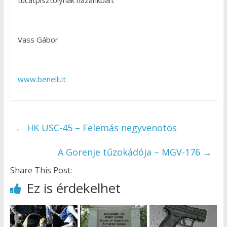
Vass Gábor
www.benelli.it
←
HK USC-45 – Felemás negyvenötös
A Gorenje tűzokádója – MGV-176
→
Share This Post:
Ez is érdekelhet