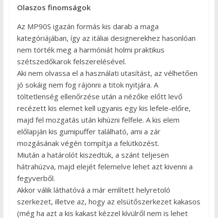
Olaszos finomságok
Az MP90S igazán formás kis darab a maga
kategóriájában, így az itáliai designerekhez hasonlóan
nem törték meg a harmóniát holmi praktikus
szétszedőkarok felszerelésével.
Aki nem olvassa el a használati utasítást, az vélhetően
jó sokáig nem fog rájönni a titok nyitjára. A
töltetlenség ellenőrzése után a nézőke előtt levő
recézett kis elemet kell ugyanis egy kis lefele-előre,
majd fel mozgatás után kihúzni felfele. A kis elem
előlapján kis gumipuffer található, ami a zár
mozgásának végén tompítja a felütközést.
Miután a határolót kiszedtük, a szánt teljesen
hátrahúzva, majd elejét felemelve lehet azt kivenni a
fegyverből.
Akkor válik láthatóvá a már említett helyretoló
szerkezet, illetve az, hogy az elsütőszerkezet kakasos
(még ha azt a kis kakast kézzel kívülről nem is lehet