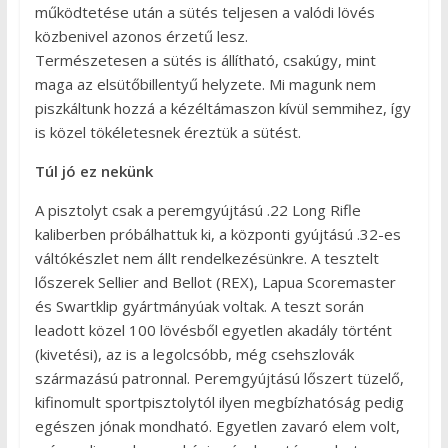
működtetése után a sütés teljesen a valódi lövés
közbenivel azonos érzetű lesz.
Természetesen a sütés is állítható, csakúgy, mint
maga az elsütőbillentyű helyzete. Mi magunk nem
piszkáltunk hozzá a kézéltámaszon kívül semmihez, így
is közel tökéletesnek éreztük a sütést.
Túl jó ez nekünk
A pisztolyt csak a peremgyújtású .22 Long Rifle
kaliberben próbálhattuk ki, a központi gyújtású .32-es
váltókészlet nem állt rendelkezésünkre. A tesztelt
lőszerek Sellier and Bellot (REX), Lapua Scoremaster
és Swartklip gyártmányúak voltak. A teszt során
leadott közel 100 lövésből egyetlen akadály történt
(kivetési), az is a legolcsóbb, még csehszlovák
származású patronnal. Peremgyújtású lőszert tüzelő,
kifinomult sportpisztolytól ilyen megbízhatóság pedig
egészen jónak mondható. Egyetlen zavaró elem volt,