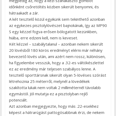
mégpedig az, hogy a kézi szánakasztó gombot
időnként csőretöltés közben sikerült benyomni, és
hátraakadt a zár.
A két tesztelő közül egyikünk sem tekinthető azonban
az egykezes pisztolylövészet bajnokának, így az MP90
S egy kézzel fogva erősen bólogatott kezünkben,
hiába, erre edzeni kell, nem is keveset.
Két kézzel – szabálytalanul – azonban nekem sikerült
20 lövésből 180 körös eredményt elérni már néhány
bevezető lövés után, ami azért nem rossz, különösen,
ha figyelembe vesszük, hogy a .32-es váltókészlettel
ez az eredmény már teljesen szabályos lenne. A
tesztelő sporttársnak sikerült olyan 5-lövéses szórást
létrehoznia 25 méterről, melynél a lövedékek
szakította lukak nem voltak 2 milliméternél távolabb
egymástól. Jól mutatja ez a pisztolyban rejlő
potenciált.
Azt azonban megjegyezte, hogy más .22-esekhez
képest a hátrarúgást pattogósabbnak érzi, de nekem