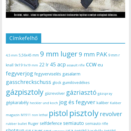
Címkefelhő
9 mm luger
9 mm PAK
5,56x45 mm
9 mm r
4,5 mm
ccw
45 acp
22 lr
eu
knall
9x19
9x19 mm
assault rifle
fegyverjog
gasalarm
fegyverviselés
gasschreckschuss
gumilövedékes
glock
gázpisztoly
gázriasztó
gázrevolver
gázspray
jog és fegyver
gépkarabély
kaliber
heckler und koch
Kaliber
pisztoly
pistol
revolver
magazin
non lethal
M1911
semiauto
selfdefence
Ruger
semiauto rifle
rubber bullet
shotgun
usa
sig sauer
smg
öntöltő karabély
öntöltő
umarex