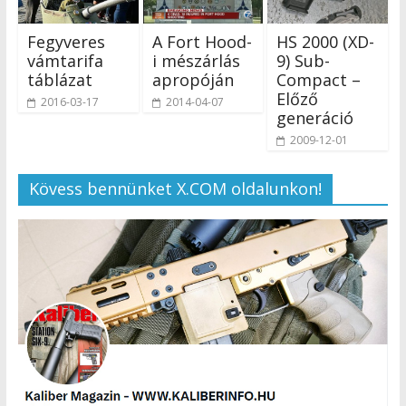
Fegyveres
A Fort Hood-
HS 2000 (XD-
vámtarifa
i mészárlás
9) Sub-
táblázat
apropóján
Compact –
Előző
2016-03-17
2014-04-07
generáció
2009-12-01
Kövess bennünket X.COM oldalunkon!