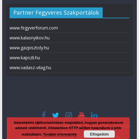
Partner Fegyveres Szakportálok
www.fegyverforum.com
www.kalasnyikov.hu
www.gazpisztoly.hu
www.kapszli.hu
www.vadasz-vilag.hu
Adatvédelmi tájékoztatónkban megtalálod, hogyan gondoskodunk
Impresszum
Adatvédelmi tájékoztató
Média ajánlat
Előfizetés
adataid védelméről. Oldalainkon HTTP-sütiket használunk a jobb
Kapcsolat
Elfogadom
működésért.
További információk
Copyright © Direx Média Kft. 2012-2026
KaliberInfo
.