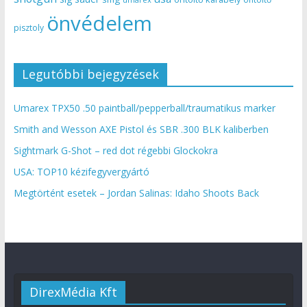
önvédelem
pisztoly
Legutóbbi bejegyzések
Umarex TPX50 .50 paintball/pepperball/traumatikus marker
Smith and Wesson AXE Pistol és SBR .300 BLK kaliberben
Sightmark G-Shot – red dot régebbi Glockokra
USA: TOP10 kézifegyvergyártó
Megtörtént esetek – Jordan Salinas: Idaho Shoots Back
DirexMédia Kft