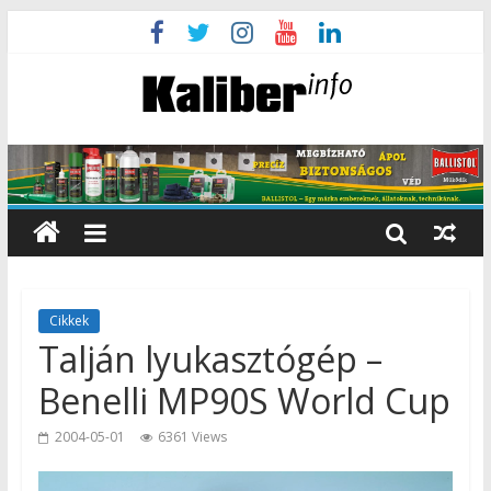
Cikkek
Talján lyukasztógép –
Benelli MP90S World Cup
2004-05-01
6361 Views