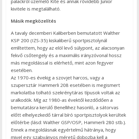
palackról üzemelő Kite és annak rövidebb Junior
kivitele is megtalálható.
Másik megközelítés
A tavaly decemberi Kaliberben bemutatott Walther
KSP 200 (IZS-35) kiskaliberű sportpisztolynál
említettem, hogy az elöl levő súlypont, az alacsonyan
fekvő csőtengely és a maximális irányzóvonal hossz
más megoldással is elérhető, mint azon fegyver
esetében.
Az 1970-es évekig a szovjet harcos, vagy a
szupersztár Hammerli 208 esetében is megismert
markolatba tolható szekrénytáras típusok voltak az
uralkodók. Míg az 1980-as évektől kezdődően a
bemutatásra kerülő Benellihez hasonló, a sátorvas
előtt elhelyezkedő tárral bíró sportpisztolyok kerültek
előtérbe (lásd: Walther GSP/OSP, Hammerli 280 stb.).
Ennek a megoldásnak egyértelmű hátránya, hogy
mivel egy szabványos méretű dobozba kell a