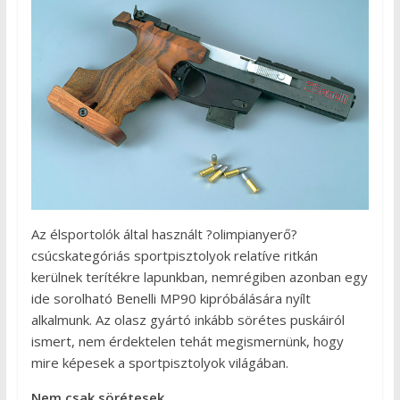
Az élsportolók által használt ?olimpianyerő?
csúcskategóriás sportpisztolyok relatíve ritkán
kerülnek terítékre lapunkban, nemrégiben azonban egy
ide sorolható Benelli MP90 kipróbálására nyílt
alkalmunk. Az olasz gyártó inkább sörétes puskáiról
ismert, nem érdektelen tehát megismernünk, hogy
mire képesek a sportpisztolyok világában.
Nem csak sörétesek