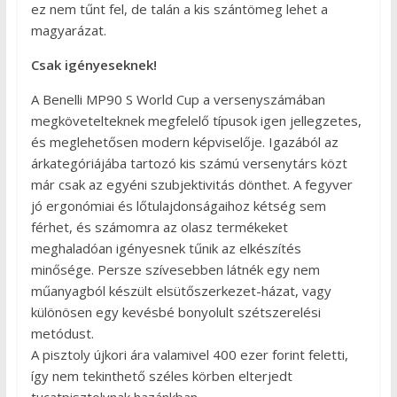
ez nem tűnt fel, de talán a kis szántömeg lehet a
magyarázat.
Csak igényeseknek!
A Benelli MP90 S World Cup a versenyszámában
megkövetelteknek megfelelő típusok igen jellegzetes,
és meglehetősen modern képviselője. Igazából az
árkategóriájába tartozó kis számú versenytárs közt
már csak az egyéni szubjektivitás dönthet. A fegyver
jó ergonómiai és lőtulajdonságaihoz kétség sem
férhet, és számomra az olasz termékeket
meghaladóan igényesnek tűnik az elkészítés
minősége. Persze szívesebben látnék egy nem
műanyagból készült elsütőszerkezet-házat, vagy
különösen egy kevésbé bonyolult szétszerelési
metódust.
A pisztoly újkori ára valamivel 400 ezer forint feletti,
így nem tekinthető széles körben elterjedt
tucatpisztolynak hazánkban.