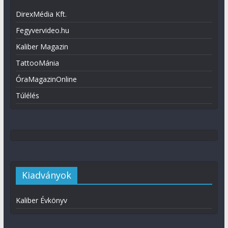
DirexMédia Kft.
Fegyvervideo.hu
Kaliber Magazin
TattooMánia
ÓraMagazinOnline
Túlélés
Kiadványok
Kaliber Évkönyv