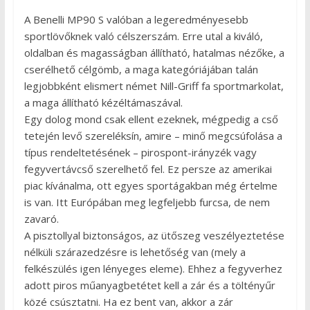
A Benelli MP90 S valóban a legeredményesebb
sportlövőknek való célszerszám. Erre utal a kiváló,
oldalban és magasságban állítható, hatalmas nézőke, a
cserélhető célgömb, a maga kategóriájában talán
legjobbként elismert német Nill-Griff fa sportmarkolat,
a maga állítható kézéltámaszával.
Egy dolog mond csak ellent ezeknek, mégpedig a cső
tetején levő szereléksín, amire – minő megcsúfolása a
típus rendeltetésének – pirospont-irányzék vagy
fegyvertávcső szerelhető fel. Ez persze az amerikai
piac kívánalma, ott egyes sportágakban még értelme
is van. Itt Európában meg legfeljebb furcsa, de nem
zavaró.
A pisztollyal biztonságos, az ütőszeg veszélyeztetése
nélküli szárazedzésre is lehetőség van (mely a
felkészülés igen lényeges eleme). Ehhez a fegyverhez
adott piros műanyagbetétet kell a zár és a töltényűr
közé csúsztatni. Ha ez bent van, akkor a zár