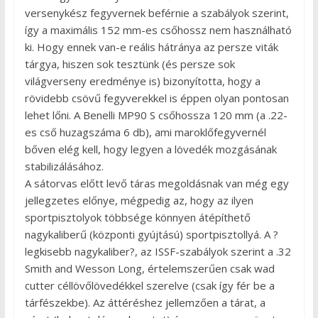
versenykész fegyvernek beférnie a szabályok szerint,
így a maximális 152 mm-es csőhossz nem használható
ki. Hogy ennek van-e reális hátránya az persze viták
tárgya, hiszen sok tesztünk (és persze sok
világverseny eredménye is) bizonyította, hogy a
rövidebb csövű fegyverekkel is éppen olyan pontosan
lehet lőni. A Benelli MP90 S csőhossza 120 mm (a .22-
es cső huzagszáma 6 db), ami maroklőfegyvernél
bőven elég kell, hogy legyen a lövedék mozgásának
stabilizálásához.
A sátorvas előtt levő táras megoldásnak van még egy
jellegzetes előnye, mégpedig az, hogy az ilyen
sportpisztolyok többsége könnyen átépíthető
nagykaliberű (központi gyújtású) sportpisztollyá. A ?
legkisebb nagykaliber?, az ISSF-szabályok szerint a .32
Smith and Wesson Long, értelemszerűen csak wad
cutter céllövőlövedékkel szerelve (csak így fér be a
tárfészekbe). Az áttéréshez jellemzően a tárat, a