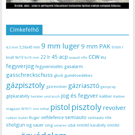
Címkefelhő
9 mm luger
9 mm PAK
5,56x45 mm
9 mm r
4,5 mm
ccw
45 acp
22 lr
eu
knall
9x19
9x19 mm
assault rifle
fegyverjog
gasalarm
fegyverviselés
gasschreckschuss
gumilövedékes
glock
gázpisztoly
gázriasztó
gázrevolver
gázspray
jog és fegyver
gépkarabély
kaliber
heckler und koch
Kaliber
pisztoly
pistol
revolver
magazin
non lethal
M1911
semiauto
selfdefence
Ruger
semiauto rifle
rubber bullet
shotgun
usa
sig sauer
smg
öntöltő karabély
öntöltő
umarex