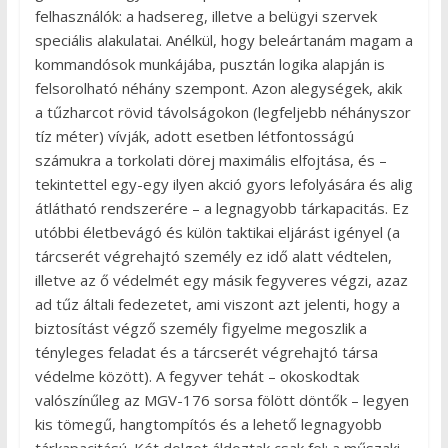
felhasználók: a hadsereg, illetve a belügyi szervek
speciális alakulatai. Anélkül, hogy beleártanám magam a
kommandósok munkájába, pusztán logika alapján is
felsorolható néhány szempont. Azon alegységek, akik
a tűzharcot rövid távolságokon (legfeljebb néhányszor
tíz méter) vívják, adott esetben létfontosságú
számukra a torkolati dörej maximális elfojtása, és –
tekintettel egy-egy ilyen akció gyors lefolyására és alig
átlátható rendszerére – a legnagyobb tárkapacitás. Ez
utóbbi életbevágó és külön taktikai eljárást igényel (a
tárcserét végrehajtó személy ez idő alatt védtelen,
illetve az ő védelmét egy másik fegyveres végzi, azaz
ad tűz általi fedezetet, ami viszont azt jelenti, hogy a
biztosítást végző személy figyelme megoszlik a
tényleges feladat és a tárcserét végrehajtó társa
védelme között). A fegyver tehát – okoskodtak
valószínűleg az MGV-176 sorsa fölött döntők – legyen
kis tömegű, hangtompítós és a lehető legnagyobb
tárkapacitású. Két dolgot áldoztak csak fel: a műszaki