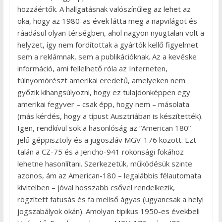
hozzáértők. A hallgatásnak valószínűleg az lehet az
oka, hogy az 1980-as évek látta meg a napvilágot és
ráadásul olyan térségben, ahol nagyon nyugtalan volt a
helyzet, így nem fordítottak a gyártók kellő figyelmet
sem a reklámnak, sem a publikációknak. Az a kevéske
információ, ami fellelhető róla az Interneten,
túlnyomórészt amerikai eredetű, amelyeken nem
győzik kihangsúlyozni, hogy ez tulajdonképpen egy
amerikai fegyver – csak épp, hogy nem – másolata
(más kérdés, hogy a típust Ausztriában is készítették).
Igen, rendkívül sok a hasonlóság az “American 180”
jelű géppisztoly és a jugoszláv MGV-176 között. Ezt
talán a CZ-75 és a Jericho-941 rokonsági fokához
lehetne hasonlítani. Szerkezetük, működésük szinte
azonos, ám az American-180 – legalábbis félautomata
kivitelben – jóval hosszabb csővel rendelkezik,
rögzített fatusás és fa mellső ágyas (ugyancsak a helyi
jogszabályok okán). Amolyan tipikus 1950-es évekbeli