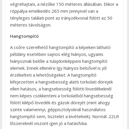
végrehajtani, a nézőke 150 méteres állásában. Ekkor a
röppálya emelkedés 265 mm (ennyivel van a
tényleges találati pont az irányzékvonal fölött az 50
méteres távolságon.
Hangtompító
A csőre szerelhető hangtompító a képeken látható
példány esetében sajnos elég hiányos, ugyanis
hiányoznak belőle a tulajdonképpeni hangtompító
elemek. Ennek ellenére így hiányos belsővel is jól
érzékelteti a lehetőségeket. A hangtompító
kifejezetten a hangsebesség alatti torkolati dörejek
ellen hatásos, a hangsebesség fölötti lövedékeknél
nem képes csökkenteni a torkolatból hangsebesség
fölött kilépő lövedék és gázok dörejét (mint ahogy
szinte valamennyi, géppisztolyoknál használatos
hangtompító sem, tisztelet a kivételnek). Normál .22LR
lőszereknél viszont igen jó a hatásfoka.