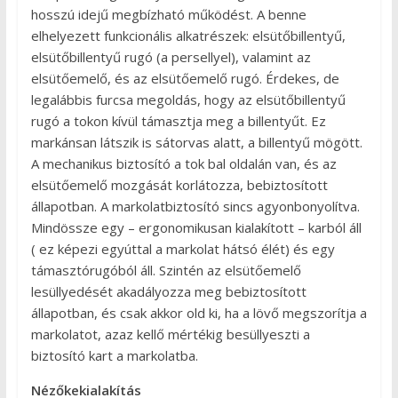
hosszú idejű megbízható működést. A benne
elhelyezett funkcionális alkatrészek: elsütőbillentyű,
elsütőbillentyű rugó (a persellyel), valamint az
elsütőemelő, és az elsütőemelő rugó. Érdekes, de
legalábbis furcsa megoldás, hogy az elsütőbillentyű
rugó a tokon kívül támasztja meg a billentyűt. Ez
markánsan látszik is sátorvas alatt, a billentyű mögött.
A mechanikus biztosító a tok bal oldalán van, és az
elsütőemelő mozgását korlátozza, bebiztosított
állapotban. A markolatbiztosító sincs agyonbonyolítva.
Mindössze egy – ergonomikusan kialakított – karból áll
( ez képezi egyúttal a markolat hátsó élét) és egy
támasztórugóból áll. Szintén az elsütőemelő
lesüllyedését akadályozza meg bebiztosított
állapotban, és csak akkor old ki, ha a lövő megszorítja a
markolatot, azaz kellő mértékig besüllyeszti a
biztosító kart a markolatba.
Nézőkekialakítás