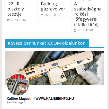
.22 LR
Bulldog
A
pisztoly
gázrevolver
szabadságha
tesztje
rc kézi
2012-10-30
lőfegyverei
2024-09-07
(1848?1849)
2012-12-01
Kövess bennünket X.COM oldalunkon!