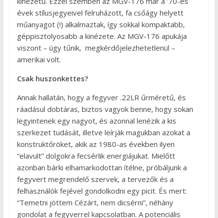
kinézetű. Ezzel szemben az MGV-176 már a ’70-es
évek stílusjegyeivel felruházott, fa csőágy helyett
műanyagot (!) alkalmaztak, így sokkal kompaktabb,
géppisztolyosabb a kinézete. Az MGV-176 apukája
viszont – úgy tűnik, megkérdőjelezhetetlenül –
amerikai volt.
Csak huszonkettes?
Annak hallatán, hogy a fegyver .22LR űrméretű, és
ráadásul dobtáras, biztos vagyok benne, hogy sokan
legyintenek egy nagyot, és azonnal lenézik a kis
szerkezet tudását, illetve leírják magukban azokat a
konstruktőröket, akik az 1980-as években ilyen
“elavult” dolgokra fecsérlik energiájukat. Mielőtt
azonban bárki elhamarkodottan ítélne, próbáljunk a
fegyvert megrendelő szervek, a tervezők és a
felhasználók fejével gondolkodni egy picit. És mert:
“Temetni jöttem Cézárt, nem dicsérni”, néhány
gondolat a fegyverrel kapcsolatban. A potenciális