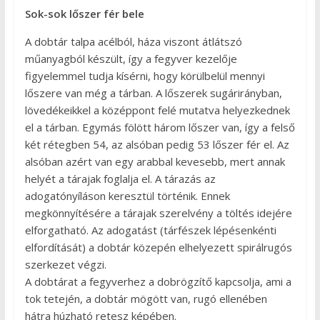
Sok-sok lőszer fér bele
A dobtár talpa acélból, háza viszont átlátszó
műanyagból készült, így a fegyver kezelője
figyelemmel tudja kísérni, hogy körülbelül mennyi
lőszere van még a tárban. A lőszerek sugárirányban,
lövedékeikkel a középpont felé mutatva helyezkednek
el a tárban. Egymás fölött három lőszer van, így a felső
két rétegben 54, az alsóban pedig 53 lőszer fér el. Az
alsóban azért van egy arabbal kevesebb, mert annak
helyét a tárajak foglalja el. A tárazás az
adogatónyíláson keresztül történik. Ennek
megkönnyítésére a tárajak szerelvény a töltés idejére
elforgatható. Az adogatást (tárfészek lépésenkénti
elfordítását) a dobtár közepén elhelyezett spirálrugós
szerkezet végzi.
A dobtárat a fegyverhez a dobrögzítő kapcsolja, ami a
tok tetején, a dobtár mögött van, rugó ellenében
hátra húzható retesz képében.