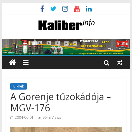
Cikkek
A Gorenje tűzokádója –
MGV-176
2004-06-01
9648 Views