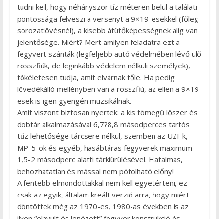
tudni kell, hogy néhányszor tíz méteren belül a találati
pontossága felveszi a versenyt a 9×19-esekkel (főleg
sorozatlövésnél), a kisebb átütőképességnek alig van
jelentősége. Miért? Mert amilyen feladatra ezt a
fegyvert szánták (legfeljebb autó védelmében lévő ülő
rosszfiúk, de leginkább védelem nélküli személyek),
tökéletesen tudja, amit elvárnak tőle. Ha pedig
lövedékálló mellényben van a rosszfiú, az ellen a 9×19-
esek is igen gyengén muzsikálnak.
Amit viszont biztosan nyertek: a kis tömegű lőszer és
dobtár alkalmazásával 6,7?8,8 másodperces tartós
tűz lehetősége tárcsere nélkül, szemben az UZI-k,
MP-5-ök és egyéb, hasábtáras fegyverek maximum
1,5-2 másodperc alatti tárkiürülésével. Hatalmas,
behozhatatlan és mással nem pótolható előny!
A fentebb elmondottakkal nem kell egyetérteni, ez
csak az egyik, általam kreált verzió arra, hogy miért
döntöttek még az 1970-es, 1980-as években is az
ilyen “elavult és lenézett” fegyver konstrukció és