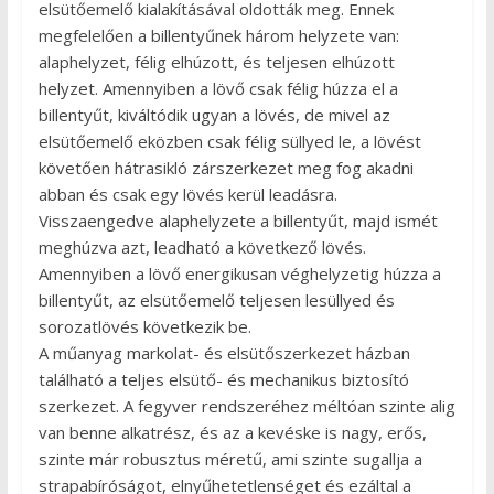
elsütőemelő kialakításával oldották meg. Ennek
megfelelően a billentyűnek három helyzete van:
alaphelyzet, félig elhúzott, és teljesen elhúzott
helyzet. Amennyiben a lövő csak félig húzza el a
billentyűt, kiváltódik ugyan a lövés, de mivel az
elsütőemelő eközben csak félig süllyed le, a lövést
követően hátrasikló zárszerkezet meg fog akadni
abban és csak egy lövés kerül leadásra.
Visszaengedve alaphelyzete a billentyűt, majd ismét
meghúzva azt, leadható a következő lövés.
Amennyiben a lövő energikusan véghelyzetig húzza a
billentyűt, az elsütőemelő teljesen lesüllyed és
sorozatlövés következik be.
A műanyag markolat- és elsütőszerkezet házban
található a teljes elsütő- és mechanikus biztosító
szerkezet. A fegyver rendszeréhez méltóan szinte alig
van benne alkatrész, és az a kevéske is nagy, erős,
szinte már robusztus méretű, ami szinte sugallja a
strapabíróságot, elnyűhetetlenséget és ezáltal a