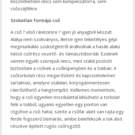
köszönhetően nincs sem kompenzátorra, sem
csőszájfékre.
Szokatlan formájú cső
A cső ? első ránézésre ? igen jó anyagból készült.
Alakja nem szokványos, illetve igen tekintélyes gépi
megmunkálás szükségletről árulkodnak a hasáb alakú
hátsó csőrész vezető- és támasztóbordái. Ezeknek
semmi egyéb szerepük nincs, mint stabil pozíciót
biztosítani a csőnek a csőköpenyben és a tokban. A
csőtorkolati rész megerősített és kapcsolóelemet
tartalmaz, amelyre stabilan, kotyogásmentesen
ráerősíthető a hangtompító. Kellemes momentum,
hogy a cső egyetlen mozdulattal kihúzható a torkolat
felé a tokból, ugyanis egyetlen egy ponton van
rögzítve a cső: hátul, szinte a csőfar alatt van rajta egy
ferde fogszerű bemarás, amibe belefekszik a tok alsó
részéve épített rugós csőrögzítő.