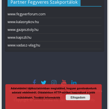
Partner Fegyveres Szakportálok
www.fegyverforum.com
www.kalasnyikov.hu
www.gazpisztoly.hu
www.kapszli.hu
www.vadasz-vilag.hu
Adatvédelmi tájékoztatónkban megtalálod, hogyan gondoskodunk
Impresszum
Adatvédelmi tájékoztató
Média ajánlat
Előfizetés
adataid védelméről. Oldalainkon HTTP-sütiket használunk a jobb
Kapcsolat
Elfogadom
működésért.
További információk
Copyright © Direx Média Kft. 2012-2026
KaliberInfo
.