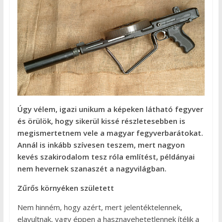
Úgy vélem, igazi unikum a képeken látható fegyver
és örülök, hogy sikerül kissé részletesebben is
megismertetnem vele a magyar fegyverbarátokat.
Annál is inkább szívesen teszem, mert nagyon
kevés szakirodalom tesz róla említést, példányai
nem hevernek szanaszét a nagyvilágban.
Zűrős környéken született
Nem hinném, hogy azért, mert jelentéktelennek,
elavultnak, vagy éppen a hasznavehetetlennek ítélik a