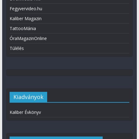
Fegyvervideo.hu
Kaliber Magazin
TattooMánia
ÓraMagazinOnline
Túlélés
Kiadványok
Kaliber Évkönyv