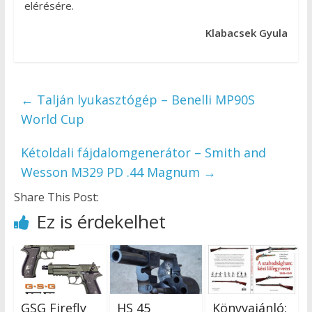
elérésére.
Klabacsek Gyula
←
Talján lyukasztógép – Benelli MP90S
World Cup
Kétoldali fájdalomgenerátor – Smith and
Wesson M329 PD .44 Magnum
→
Share This Post:
Ez is érdekelhet
GSG Firefly
HS 45
Könyvajánló: