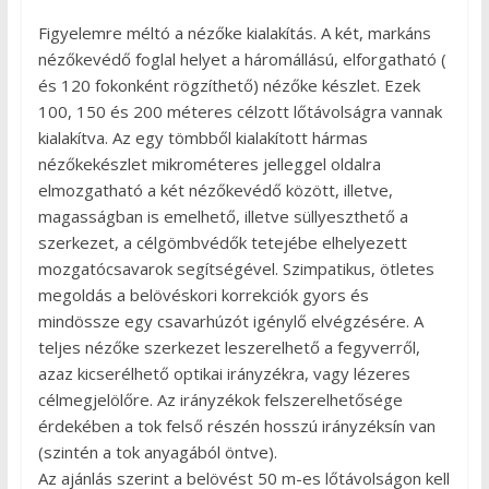
Figyelemre méltó a nézőke kialakítás. A két, markáns
nézőkevédő foglal helyet a háromállású, elforgatható (
és 120 fokonként rögzíthető) nézőke készlet. Ezek
100, 150 és 200 méteres célzott lőtávolságra vannak
kialakítva. Az egy tömbből kialakított hármas
nézőkekészlet mikrométeres jelleggel oldalra
elmozgatható a két nézőkevédő között, illetve,
magasságban is emelhető, illetve süllyeszthető a
szerkezet, a célgömbvédők tetejébe elhelyezett
mozgatócsavarok segítségével. Szimpatikus, ötletes
megoldás a belövéskori korrekciók gyors és
mindössze egy csavarhúzót igénylő elvégzésére. A
teljes nézőke szerkezet leszerelhető a fegyverről,
azaz kicserélhető optikai irányzékra, vagy lézeres
célmegjelölőre. Az irányzékok felszerelhetősége
érdekében a tok felső részén hosszú irányzéksín van
(szintén a tok anyagából öntve).
Az ajánlás szerint a belövést 50 m-es lőtávolságon kell