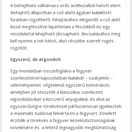
A behajtható válltámasz erős acélhuzalból hatott elem.
Behajtott állapotban a cső alatti ágyban kialakított
furatban rögzíthető. Kihajtásához elegendő a cső alatt
kissé megfeszítve kipattintani a fészekből és egy
mozdulattal kihajtható (kicsapható. Becsukásához meg
kell nyomni a tok hátsó, alsó részébe szerelt rugós
rögzítőt.
Egyszerű, de átgondolt
Egy mondatban összefoglalva a fegyver
szerkezetével kapcsolatban kialakult – szubjektív –
véleményemet: végtelenül egyszerű konstrukció,
amelyben jól ötvözték a klasszikus szerkezeti
elgondolásokat a korszerű anyagokkal, és ahol az
egyszerűségre törekvéssel párhuzamosan igyekeztek
a maximális tudással felvértezni a fegyvert. Emellett
érződik a törekvés a fegyver kezelésbiztonságának
növelésére és a lehető legnagyobb megbízhatóság