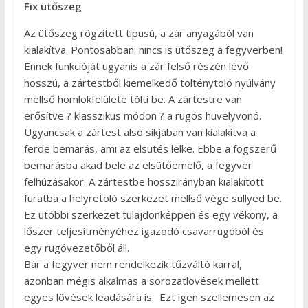
Fix ütőszeg
Az ütőszeg rögzített típusú, a zár anyagából van
kialakítva. Pontosabban: nincs is ütőszeg a fegyverben!
Ennek funkcióját ugyanis a zár felső részén lévő
hosszú, a zártestből kiemelkedő tölténytoló nyúlvány
mellső homlokfelülete tölti be. A zártestre van
erősítve ? klasszikus módon ? a rugós hüvelyvonó.
Ugyancsak a zártest alsó síkjában van kialakítva a
ferde bemarás, ami az elsütés lelke. Ebbe a fogszerű
bemarásba akad bele az elsütőemelő, a fegyver
felhúzásakor. A zártestbe hosszirányban kialakított
furatba a helyretoló szerkezet mellső vége süllyed be.
Ez utóbbi szerkezet tulajdonképpen és egy vékony, a
lőszer teljesítményéhez igazodó csavarrugóból és
egy rugóvezetőből áll.
Bár a fegyver nem rendelkezik tűzváltó karral,
azonban mégis alkalmas a sorozatlövések mellett
egyes lövések leadására is. Ezt igen szellemesen az