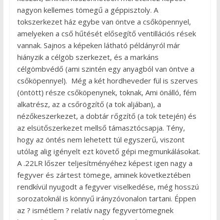
nagyon kellemes tömegű a géppisztoly. A
tokszerkezet ház egybe van öntve a csőköpennyel,
amelyeken a cső hűtését elősegítő ventillációs rések
vannak. Sajnos a képeken látható példányról már
hiányzik a célgöb szerkezet, és a markáns
célgömbvédő (ami szintén egy anyagból van öntve a
csőköpennyel). Még a két hordheveder fül is szerves
(öntött) része csőköpenynek, toknak, Ami önálló, fém
alkatrész, az a csőrögzítő (a tok aljában), a
nézőkeszerkezet, a dobtár rőgzítő (a tok tetején) és
az elsütőszerkezet mellső támasztócsapja. Tény,
hogy az öntés nem lehetett túl egyszerű, viszont
utólag alig igényelt ezt követő gépi megmunkálásokat.
A .22LR lőszer teljesítményéhez képest igen nagy a
fegyver és zártest tömege, aminek következtében
rendkívül nyugodt a fegyver viselkedése, még hosszú
sorozatoknál is könnyű irányzóvonalon tartani. Éppen
az ? ismétlem ? relatív nagy fegyvertömegnek