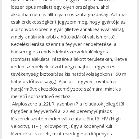
lőszer típus mellett egy olyan országban, ahol
akkoriban nem is állt olyan rosszul a gazdaság. Azt már
csak érdekességként jegyzem meg, hogy gyártója az
a bizonyos Gorenje gyár (illetve annak leányvállalata),
amelyik nálunk inkább a hűtőládáiról vált ismertté.
Kezelési leírása szerint a fegyver rendeltetése: a
hadsereg és rendvédelmi szervek különleges
(combat) alakulatai részére a lakott területeken, illetve
vétlen személyek között végrehajtott fegyveres
tevékenység biztosítása kis hatótávolságokon (150 m
hatásos lőtávolságig). Ajánlott fegyver továbbá a
harcjárművek kezelőszemélyzete számára, mint kis
méretű sorozatlövő eszköz.
Alaplőszere a .22LR, azonban ? a feladatok jellegétől
függően a fegyverből a .22-es peremgyújtásos
lőszerek szinte minden változata kilőhető: HV (High
Velocity), HP (Hollowpoint), úgy a köpenynélküli
lövedékkel szerelt, mint esetlegesen köpenyes