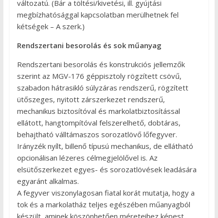
változatú. (Bár a töltési/kivetési, ill. gyújtási
megbízhatósággal kapcsolatban merülhetnek fel
kétségek – A szerk.)
Rendszertani besorolás és sok műanyag
Rendszertani besorolás és konstrukciós jellemzők
szerint az MGV-176 géppisztoly rögzített csövű,
szabadon hátrasikló súlyzáras rendszerű, rögzített
ütőszeges, nyitott zárszerkezet rendszerű,
mechanikus biztosítóval és markolatbiztosítással
ellátott, hangtompítóval felszerelhető, dobtáras,
behajtható válltámaszos sorozatlövő lőfegyver.
Irányzék nyílt, billenő típusú mechanikus, de ellátható
opcionálisan lézeres célmegjelölővel is. Az
elsütőszerkezet egyes- és sorozatlövések leadására
egyaránt alkalmas.
A fegyver viszonylagosan fiatal korát mutatja, hogy a
tok és a markolatház teljes egészében műanyagból
készült, aminek köszönhetően méreteihez képest