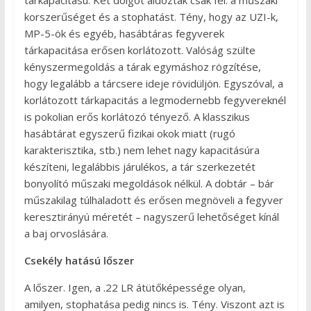
korszerűséget és a stophatást. Tény, hogy az UZI-k,
MP-5-ök és egyéb, hasábtáras fegyverek
tárkapacitása erősen korlátozott. Valóság szülte
kényszermegoldás a tárak egymáshoz rögzítése,
hogy legalább a tárcsere ideje rövidüljön. Egyszóval, a
korlátozott tárkapacitás a legmodernebb fegyvereknél
is pokolian erős korlátozó tényező. A klasszikus
hasábtárat egyszerű fizikai okok miatt (rugó
karakterisztika, stb.) nem lehet nagy kapacitásúra
készíteni, legalábbis járulékos, a tár szerkezetét
bonyolító műszaki megoldások nélkül. A dobtár – bár
műszakilag túlhaladott és erősen megnöveli a fegyver
keresztirányú méretét – nagyszerű lehetőséget kínál
a baj orvoslására.
Csekély hatású lőszer
A lőszer. Igen, a .22 LR átütőképessége olyan,
amilyen, stophatása pedig nincs is. Tény. Viszont azt is