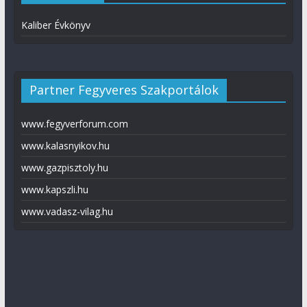
Kaliber Évkönyv
Partner Fegyveres Szakportálok
www.fegyverforum.com
www.kalasnyikov.hu
www.gazpisztoly.hu
www.kapszli.hu
www.vadasz-vilag.hu