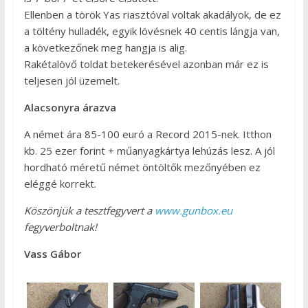
Ellenben a török Yas riasztóval voltak akadályok, de ez
a töltény hulladék, egyik lövésnek 40 centis lángja van,
a következőnek meg hangja is alig.
Rakétalövő toldat betekerésével azonban már ez is
teljesen jól üzemelt.
Alacsonyra árazva
A német ára 85-100 euró a Record 2015-nek. Itthon
kb. 25 ezer forint + műanyagkártya lehúzás lesz. A jól
hordható méretű német öntöltők mezőnyében ez
eléggé korrekt.
Köszönjük a tesztfegyvert a
www.gunbox.eu
fegyverboltnak!
Vass Gábor