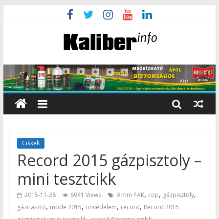
Cikkek
Record 2015 gázpisztoly –
mini tesztcikk
,
,
,
2015-11-28
6941 Views
9 mm PAK
cop
gázpisztoly
,
,
,
,
gázriasztó
mode 2015
önvédelem
record
Record 2015
,