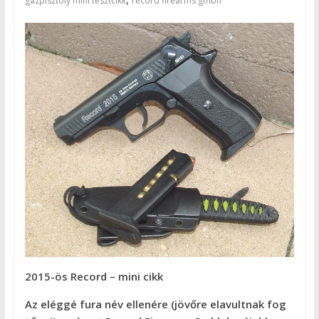
gázpisztoly mini tesztcikk
record firearms gmbh
2015-ös Record – mini cikk
Az eléggé fura név ellenére (jövőre elavultnak fog