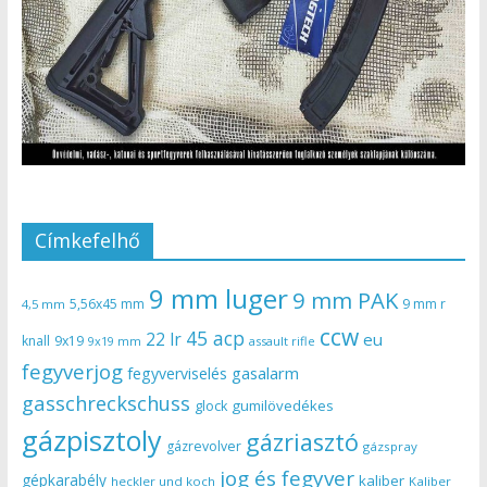
Címkefelhő
9 mm luger
9 mm PAK
5,56x45 mm
9 mm r
4,5 mm
ccw
45 acp
22 lr
eu
knall
9x19
9x19 mm
assault rifle
fegyverjog
gasalarm
fegyverviselés
gasschreckschuss
gumilövedékes
glock
gázpisztoly
gázriasztó
gázrevolver
gázspray
jog és fegyver
gépkarabély
kaliber
heckler und koch
Kaliber