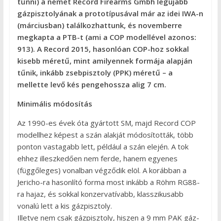
tűnni) a német Record Firearms Gmbh legújabb
gázpisztolyának a prototípusával már az idei IWA-n
(márciusban) találkozhattunk, és novemberre
megkapta a PTB-t (ami a COP modellével azonos:
913). A Record 2015, hasonlóan COP-hoz sokkal
kisebb méretű, mint amilyennek formája alapján
tűnik, inkább zsebpisztoly (PPK) méretű – a
mellette levő kés pengehossza alig 7 cm.
Minimális módosítás
Az 1990-es évek óta gyártott SM, majd Record COP
modellhez képest a szán alakját módosították, több
ponton vastagabb lett, például a szán elején. A tok
ehhez illeszkedően nem ferde, hanem egyenes
(függőleges) vonalban végződik elöl. A korábban a
Jericho-ra hasonlító forma most inkább a Röhm RG88-
ra hajaz, és sokkal konzervatívabb, klasszikusabb
vonalú lett a kis gázpisztoly.
Illetve nem csak gázpisztoly, hiszen a 9 mm PAK gáz-