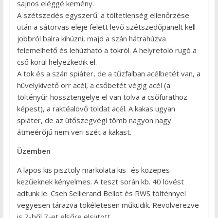
sajnos eléggé kemény.
A szétszedés egyszerű: a töltetlenség ellenőrzése
után a sátorvas eleje felett levő szétszedőpanelt kell
jobbról balra kihúzni, majd a szán hátrahúzva
felemelhető és lehúzható a tokról. A helyretoló rugó a
cső körül helyezkedik el.
A tok és a szán spiáter, de a tűzfalban acélbetét van, a
hüvelykivető orr acél, a csőbetét végig acél (a
töltényűr hossztengelye el van tolva a csőfurathoz
képest), a raktéalövő toldat acél. A kakas ugyan
spiáter, de az ütőszegvégi tömb nagyon nagy
átmeérőjű nem veri szét a kakast.
Üzemben
A lapos kis pisztoly markolata kis- és közepes
kezűeknek kényelmes. A teszt során kb. 40 lövést
adtunk le. Cseh Sellierand Bellot és RWS tölténnyel
vegyesen tárazva tökéletesen műküdik. Revolverezve
is 7-ből 7-et elsőre elsütött.