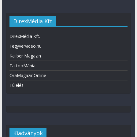
DirexMédia Kft
DirexMédia Kft.
Fegyvervideo.hu
Kaliber Magazin
TattooMánia
ÓraMagazinOnline
Túlélés
Kiadványok