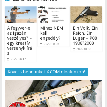
A fegyver-e
Mihez NEM
Ein Volk, Ein
az igazán
kell
Reich, Ein
veszélyes? –
engedély?
Luger – P08
egy kreatív
1908?2008
2020-10-26
versenykiírá
2009-01-01
s
2022-08-17
Kövess bennünket X.COM oldalunkon!