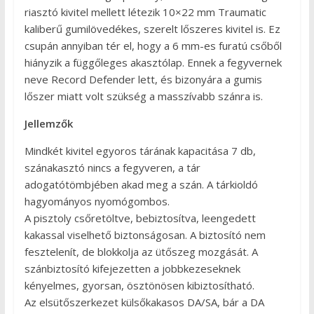
riasztó kivitel mellett létezik 10×22 mm Traumatic
kaliberű gumilövedékes, szerelt lőszeres kivitel is. Ez
csupán annyiban tér el, hogy a 6 mm-es furatú csőből
hiányzik a függőleges akasztólap. Ennek a fegyvernek
neve Record Defender lett, és bizonyára a gumis
lőszer miatt volt szükség a masszívabb szánra is.
Jellemzők
Mindkét kivitel egyoros tárának kapacitása 7 db,
szánakasztó nincs a fegyveren, a tár
adogatótömbjében akad meg a szán. A tárkioldó
hagyományos nyomógombos.
A pisztoly csőretöltve, bebiztosítva, leengedett
kakassal viselhető biztonságosan. A biztosító nem
fesztelenít, de blokkolja az ütőszeg mozgását. A
szánbiztosító kifejezetten a jobbkezeseknek
kényelmes, gyorsan, ösztönösen kibiztosítható.
Az elsütőszerkezet külsőkakasos DA/SA, bár a DA