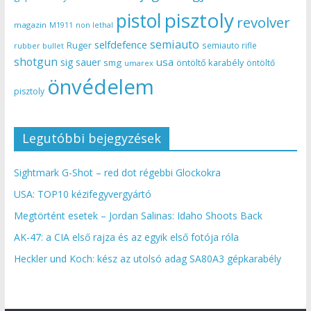
pisztoly
pistol
revolver
magazin
non lethal
M1911
semiauto
selfdefence
Ruger
semiauto rifle
rubber bullet
shotgun
usa
sig sauer
smg
öntöltő karabély
öntöltő
umarex
önvédelem
pisztoly
Legutóbbi bejegyzések
Sightmark G-Shot – red dot régebbi Glockokra
USA: TOP10 kézifegyvergyártó
Megtörtént esetek – Jordan Salinas: Idaho Shoots Back
AK-47: a CIA első rajza és az egyik első fotója róla
Heckler und Koch: kész az utolsó adag SA80A3 gépkarabély