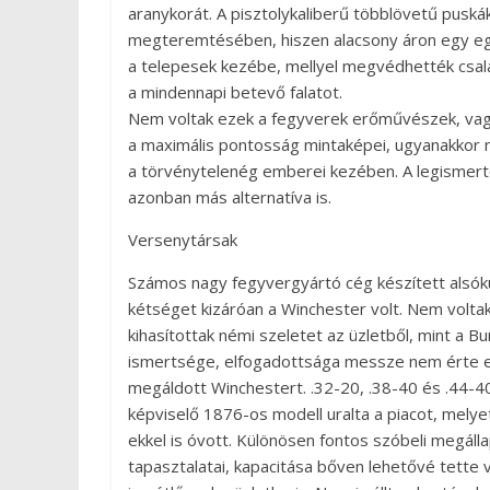
aranykorát. A pisztolykaliberű többlövetű puskák
megteremtésében, hiszen alacsony áron egy eg
a telepesek kezébe, mellyel megvédhették csalá
a mindennapi betevő falatot.
Nem voltak ezek a fegyverek erőművészek, va
a maximális pontosság mintaképei, ugyanakkor 
a törvénytelenég emberei kezében. A legismert
azonban más alternatíva is.
Versenytársak
Számos nagy fegyvergyártó cég készített alsók
kétséget kizáróan a Winchester volt. Nem voltak
kihasítottak némi szeletet az üzletből, mint a 
ismertsége, elfogadottsága messze nem érte el
megáldott Winchestert. .32-20, .38-40 és .44-4
képviselő 1876-os modell uralta a piacot, mely
ekkel is óvott. Különösen fontos szóbeli megáll
tapasztalatai, kapacitása bőven lehetővé tette 