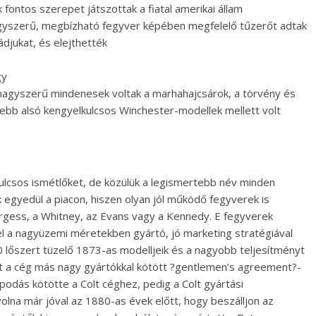
 fontos szerepet játszottak a fiatal amerikai állam
yszerű, megbízható fegyver képében megfelelő tűzerőt adtak
djukat, és elejthették
gy
nagyszerű mindenesek voltak a marhahajcsárok, a törvény és
ebb alsó kengyelkulcsos Winchester-modellek mellett volt
ulcsos ismétlőket, de közülük a legismertebb név minden
 egyedül a piacon, hiszen olyan jól működő fegyverek is
Burgess, a Whitney, az Evans vagy a Kennedy. E fegyverek
 a nagyüzemi méretekben gyártó, jó marketing stratégiával
0 lőszert tüzelő 1873-as modelljeik és a nagyobb teljesítményt
et a cég más nagy gyártókkal kötött ?gentlemen’s agreement?-
apodás kötötte a Colt céghez, pedig a Colt gyártási
volna már jóval az 1880-as évek előtt, hogy beszálljon az