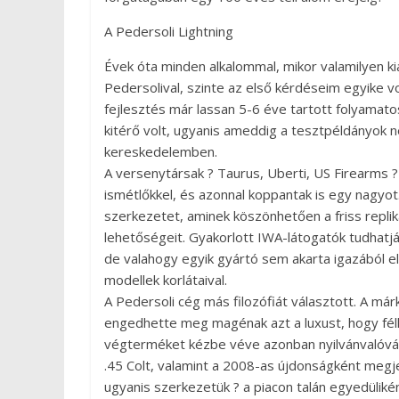
A Pedersoli Lightning
Évek óta minden alkalommal, mikor valamilyen ki
Pedersolival, szinte az első kérdéseim egyike vo
fejlesztés már lassan 5-6 éve tartott folyamato
kitérő volt, ugyanis ameddig a tesztpéldányok 
kereskedelemben.
A versenytársak ? Taurus, Uberti, US Firearms 
ismétlőkkel, és azonnal koppantak is egy nagyo
szerkezetet, aminek köszönhetően a friss replik
lehetőségeit. Gyakorlott IWA-látogatók tudhatják
de valahogy egyik gyártó sem akarta igazából el
modellek korlátaival.
A Pedersoli cég más filozófiát választott. A m
engedhette meg magénak azt a luxust, hogy félk
végterméket kézbe véve azonban nyilvánvalóvá v
.45 Colt, valamint a 2008-as újdonságként meg
ugyanis szerkezetük ? a piacon talán egyedülik