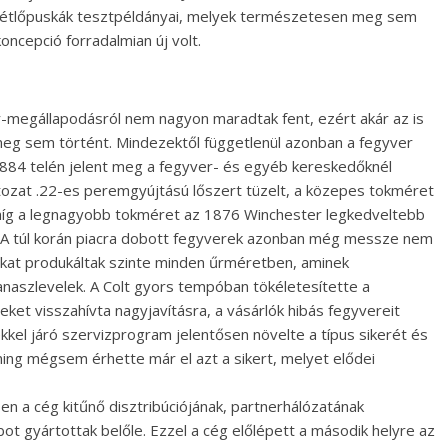
smétlőpuskák tesztpéldányai, melyek természetesen meg sem
oncepció forradalmian új volt.
-megállapodásról nem nagyon maradtak fent, ezért akár az is
meg sem történt. Mindezektől függetlenül azonban a fegyver
s 1884 telén jelent meg a fegyver- és egyéb kereskedőknél
ozat .22-es peremgyújtású lőszert tüzelt, a közepes tokméret
, míg a legnagyobb tokméret az 1876 Winchester legkedveltebb
0. A túl korán piacra dobott fegyverek azonban még messze nem
okat produkáltak szinte minden űrméretben, aminek
anaszlevelek. A Colt gyors tempóban tökéletesítette a
et visszahívta nagyjavításra, a vásárlók hibás fegyvereit
kel járó szervizprogram jelentősen növelte a típus sikerét és
tning mégsem érhette már el azt a sikert, melyet elődei
en a cég kitűnő disztribúciójának, partnerhálózatának
t gyártottak belőle. Ezzel a cég előlépett a második helyre az