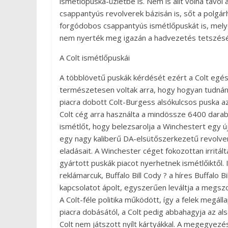
ismétlőpuska-üzletbe is. Nem is állt volna távol
csappantyús revolverek bázisán is, sőt a polgá
forgódobos csappantyús ismétlőpuskát is, mely
nem nyerték meg igazán a hadvezetés tetszésé
A Colt ismétlőpuskái
A többlövetű puskák kérdését ezért a Colt egés
természetesen voltak arra, hogy hogyan tudnána
piacra dobott Colt-Burgess alsókulcsos puska azo
Colt cég arra használta a mindössze 6400 dara
ismétlőt, hogy belezsarolja a Winchestert egy 
egy nagy kaliberű DA-elsütőszerkezetű revolver
eladásait. A Winchester céget fokozottan irritált
gyártott puskák piacot nyerhetnek ismétlőiktől. I
reklámarcuk, Buffalo Bill Cody ? a híres Buffalo B
kapcsolatot ápolt, egyszerűen leváltja a megsz
A Colt-féle politika működött, így a felek megál
piacra dobásától, a Colt pedig abbahagyja az a
Colt nem játszott nyílt kártyákkal. A megegyezés i