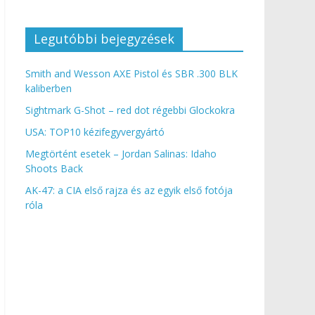
Legutóbbi bejegyzések
Smith and Wesson AXE Pistol és SBR .300 BLK
kaliberben
Sightmark G-Shot – red dot régebbi Glockokra
USA: TOP10 kézifegyvergyártó
Megtörtént esetek – Jordan Salinas: Idaho
Shoots Back
AK-47: a CIA első rajza és az egyik első fotója
róla