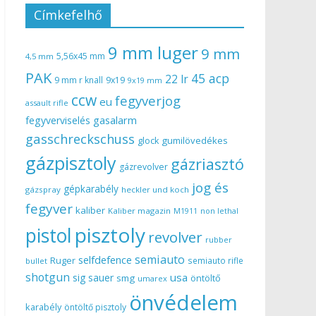
Címkefelhő
9 mm luger
9 mm
5,56x45 mm
4,5 mm
PAK
45 acp
22 lr
9 mm r knall
9x19
9x19 mm
ccw
fegyverjog
eu
assault rifle
gasalarm
fegyverviselés
gasschreckschuss
gumilövedékes
glock
gázpisztoly
gázriasztó
gázrevolver
jog és
gépkarabély
gázspray
heckler und koch
fegyver
kaliber
Kaliber magazin
non lethal
M1911
pisztoly
pistol
revolver
rubber
semiauto
selfdefence
Ruger
semiauto rifle
bullet
shotgun
usa
sig sauer
smg
öntöltő
umarex
önvédelem
karabély
öntöltő pisztoly