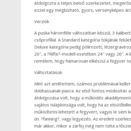
átdolgozta a teljes belső szerkezetet, megerősí
ezzel egy megbízható, gyors, versenyképes árú
Verziók
A puska háromféle változatban készül, 3 kalibe
csőprofillal. A Standard kategória tokjának felü
Deluxe kategória pedig polírozott, lézergravíro
20″, a ?Rifle?-modell esetében 24″ vagy 26″. A k
remélem, hogy hamarosan elkészül a fegyver na
Változtatások
Mint azt említettem, számos problémával kell
dobhassanak piacra. Az első fontos módosítás a
átdolgozása volt, hogy a működés akadálymentes
sajátos tulajdonsága volt, hogy ha az elsütőbill
működtetni lehetett a fegyvert, vagyis le sem kel
ún. ?fanning?, vagy legyezés. Az eredeti szerke
már akkor, mikor a zárfej még nem tolta a lőszer