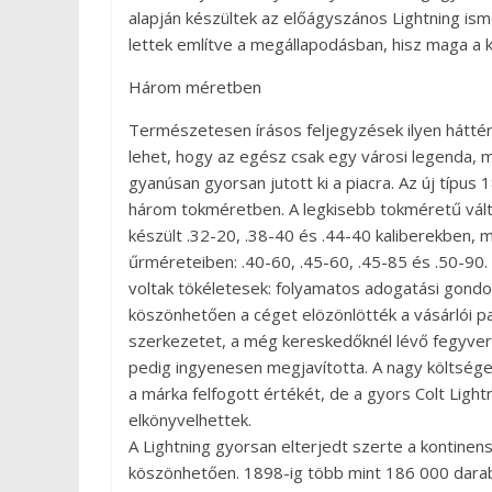
alapján készültek az előágyszános Lightning i
lettek említve a megállapodásban, hisz maga a k
Három méretben
Természetesen írásos feljegyzések ilyen háttér
lehet, hogy az egész csak egy városi legenda, 
gyanúsan gyorsan jutott ki a piacra. Az új típu
három tokméretben. A legkisebb tokméretű vált
készült .32-20, .38-40 és .44-40 kaliberekben
űrméreteiben: .40-60, .45-60, .45-85 és .50-9
voltak tökéletesek: folyamatos adogatási gond
köszönhetően a céget elözönlötték a vásárlói p
szerkezetet, a még kereskedőknél lévő fegyverek
pedig ingyenesen megjavította. A nagy költségek
a márka felfogott értékét, de a gyors Colt Ligh
elkönyvelhettek.
A Lightning gyorsan elterjedt szerte a kontinens
köszönhetően. 1898-ig több mint 186 000 darabo