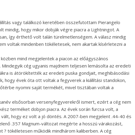
állítás vagy találkozó keretében összefutottam Pierangelo
lt mindig, hogy mikor dobják végre piacra a Lightningot. A
san, így érthető volt talán türelmetlenségem. A válasz mindig
nem voltak mindenben tökéletesek, nem akartak kísérletezni a
? közben mind megjelentek a piacon az előágyszános
t. Mindegyik cég ugyanis majdnem teljesen lemásolta az eredeti
ákra is átörökítették az eredeti puska gondjait, meghibásodási
, hogy évek óta ott voltak a fegyverek a kiállítási standokon,
őtérbe nyomni saját termékét, mivel tisztában voltak a
árkanév elsősorban versenyfegyverekről ismert, ezért a cég nem
ész terméket dobjon piacra. Az évek során furcsa volt, a
ált, hogy ez volt a jó döntés. A 2007-ben megjelent .44-40 és
jelenő .357 Magnum-változat megérte a hosszú várakozást,
ént ? tökéletesen működik mindhárom kaliberben. A cég