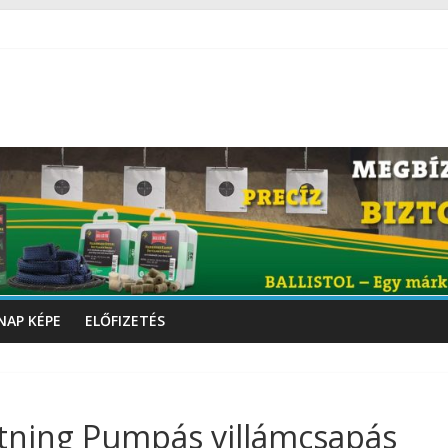
NAP KÉPE
ELŐFIZETÉS
ghtning Pumpás villámcsapás