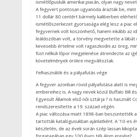
ismétlőpuskák amerikai piacán, olyan nagy nevet 
A fegyvert pontosan ugyanoda árazták be, mint
11 dollár 80 centért bármely kaliberben elérhet
ismétlőszerkezet gyorsasága elég lesz a piac 
fegyvernek volt köszönhető, hanem inkább az i
leáldozóban volt, a törvény megvetette a lábát 
kevesebb értelme volt ragaszkodni az öreg, min
füst nélküli lőpor megjelenése átrendezte az i
követelmények örökre megváltoztak.
Felhasználók és a pályafutás vége
A fegyver azonban rövid pályafutása alatt is m
embereihez is. A nagy nevek közül Buffalo Bill é
Egyesült Államok első női sztárja ? is használt C
rendszeresítette a 19. század végén.
A piac változása miatt 1898-ban beszüntették a
tartották katalógusukban ajánlatként. A ’10-es
készletén, de az évek során szép lassan kikopta
forgatagában egy 100 éves téli álom erejéig?