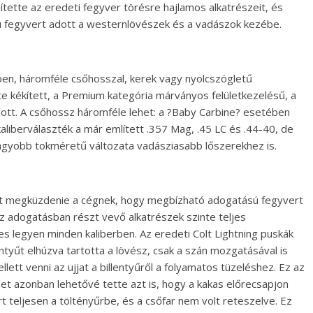
tette az eredeti fegyver törésre hajlamos alkatrészeit, és
 fegyvert adott a westernlövészek és a vadászok kezébe.
rben, háromféle csőhosszal, kerek vagy nyolcszögletű
lete kékített, a Premium kategória márványos felületkezelésű, a
zott. A csőhossz háromféle lehet: a ?Baby Carbine? esetében
aliberválaszték a már említett .357 Mag, .45 LC és .44-40, de
gyobb tokméretű változata vadásziasabb lőszerekhez is.
ett megküzdenie a cégnek, hogy megbízható adogatású fegyvert
z adogatásban részt vevő alkatrészek szinte teljes
 legyen minden kaliberben. Az eredeti Colt Lightning puskák
entyűt elhúzva tartotta a lövész, csak a szán mozgatásával is
lett venni az ujjat a billentyűről a folyamatos tüzeléshez. Ez az
zet azonban lehetővé tette azt is, hogy a kakas előrecsapjon
t teljesen a töltényűrbe, és a csőfar nem volt reteszelve. Ez