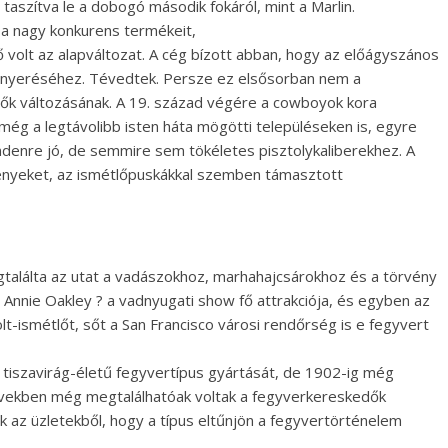
taszítva le a dobogó második fokáról, mint a Marlin.
 a nagy konkurens termékeit,
ő volt az alapváltozat. A cég bízott abban, hogy az előágyszános
elnyeréséhez. Tévedtek. Persze ez elsősorban nem a
dők változásának. A 19. század végére a cowboyok kora
még a legtávolibb isten háta mögötti településeken is, egyre
denre jó, de semmire sem tökéletes pisztolykaliberekhez. A
gényeket, az ismétlőpuskákkal szemben támasztott
egtalálta az utat a vadászokhoz, marhahajcsárokhoz és a törvény
s Annie Oakley ? a vadnyugati show fő attrakciója, és egyben az
olt-ismétlőt, sőt a San Francisco városi rendőrség is e fegyvert
 tiszavirág-életű fegyvertípus gyártását, de 1902-ig még
 években még megtalálhatóak voltak a fegyverkereskedők
k az üzletekből, hogy a típus eltűnjön a fegyvertörténelem