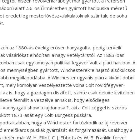
 a cégtől, hiszen revolverkarabélyt már gyártott a Paterson
rháború alatt .56-os űrméretben gyártott hadipuska-méretű
et eredetileg mesterlövész-alakulatoknak szántak, de soha
t.
zen az 1880-as évekig erősen hanyagolta, pedig terveik
k vásárlókat elhódítani a nagy vetélytárstól. Az 1883-ban
nban csak egy amolyan politikai fegyver volt a piaci harcban. A
bos mennyiségben gyártott, Winchesterekre hajazó alsókulcsos
újabb megállapodásba. A Winchester ugyanis piacra kívánt dobni
t, mely komolyan veszélyeztette volna Colt rövidfegyver-
a az is, hogy a gazdagon díszített, szinte csak deluxe kivitelben
lletve fennállt a veszélye annak is, hogy elsődleges
ill vadnyugati show tulajdonosa ?, aki a Colt céggel is szoros
okott 1873-asát egy Colt-Burgess puskára.
lapodtak abban, hogy a Winchester tartózkodik az új revolver
lsó emelőkaros puskák gyártását és forgalmazását. Csakhogy a
dején már W. H. Elliot, C. J. Ebbets és W. B. Franklin tervei