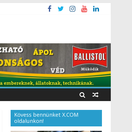
Kövess bennünket X.COM
oldalunkon!