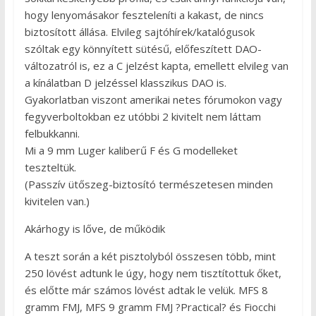
hogy lenyomásakor feszteleníti a kakast, de nincs
biztosított állása. Elvileg sajtóhírek/katalógusok
szóltak egy könnyített sütésű, előfeszített DAO-
változatról is, ez a C jelzést kapta, emellett elvileg van
a kínálatban D jelzéssel klasszikus DAO is.
Gyakorlatban viszont amerikai netes fórumokon vagy
fegyverboltokban ez utóbbi 2 kivitelt nem láttam
felbukkanni.
Mi a 9 mm Luger kaliberű F és G modelleket
teszteltük.
(Passzív ütőszeg-biztosító természetesen minden
kivitelen van.)
Akárhogy is lőve, de működik
A teszt során a két pisztolyból összesen több, mint
250 lövést adtunk le úgy, hogy nem tisztítottuk őket,
és előtte már számos lövést adtak le velük. MFS 8
gramm FMJ, MFS 9 gramm FMJ ?Practical? és Fiocchi