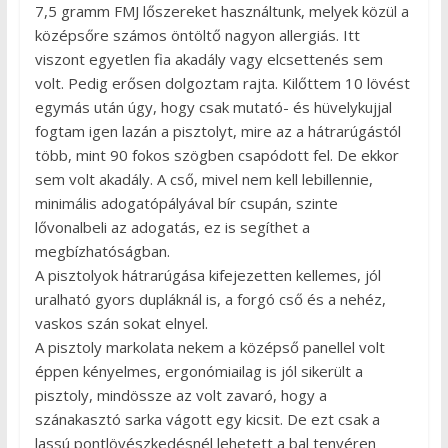
7,5 gramm FMJ lőszereket használtunk, melyek közül a
középsőre számos öntöltő nagyon allergiás. Itt
viszont egyetlen fia akadály vagy elcsettenés sem
volt. Pedig erősen dolgoztam rajta. Kilőttem 10 lövést
egymás után úgy, hogy csak mutató- és hüvelykujjal
fogtam igen lazán a pisztolyt, mire az a hátrarúgástól
több, mint 90 fokos szögben csapódott fel. De ekkor
sem volt akadály. A cső, mivel nem kell lebillennie,
minimális adogatópályával bír csupán, szinte
lővonalbeli az adogatás, ez is segíthet a
megbízhatóságban.
A pisztolyok hátrarúgása kifejezetten kellemes, jól
uralható gyors dupláknál is, a forgó cső és a nehéz,
vaskos szán sokat elnyel.
A pisztoly markolata nekem a középső panellel volt
éppen kényelmes, ergonómiailag is jól sikerült a
pisztoly, mindössze az volt zavaró, hogy a
szánakasztó sarka vágott egy kicsit. De ezt csak a
lassú pontlövészkedésnél lehetett a bal tenyéren