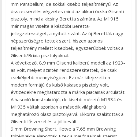
mm Parabellum, de sokkal kisebb teljesítményű. Az
összecserélés végzetes mind az akkori ócska Glisenti
pisztoly, mind a kicsiny Beretta számára. Az M1915
már magán viselte a későbbi Beretta-
jellegzetességet, a nyitott szánt. Az új Beretták nagy
népszerűségre tettek szert, hiszen azonos
teljesítmény mellett kisebbek, egyszerűbbek voltak a
Glisenti/Brixia pisztolyoknál.
A következő, 8,9 mm Glisenti kaliberű modell az 1923-
as volt, melyet szintén rendszeresítettek, de csak
csekélyebb mennyiségben. Ez már kifejezetten
modern formájú és külső kakasos pisztoly volt,
évtizedekre meghatározta a márka piacainak arculatát.
A hasonló konstrukciójú, de kisebb méretű M1934 és
M1935 váltak azonban a második világháború
meghatározó olasz pisztolyaivá. Ekkorra szakítottak a
Glisenti lőszerrel és a jól bevált
9 mm Browning Short, illetve a 7,65 mm Browning
töltényekre alapoztak. Ezek a mai fogalmak szerint