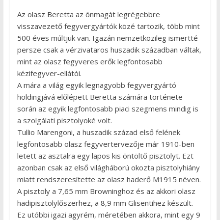
Az olasz Beretta az önmagát legrégebbre
visszavezető fegyvergyártók közé tartozik, több mint
500 éves múltjuk van. Igazán nemzetközileg ismertté
persze csak a vérzivataros huszadik században váltak,
mint az olasz fegyveres erők legfontosabb
kézifegyver-ellátói.
A mára a világ egyik legnagyobb fegyvergyártó
holdingjává előlépett Beretta számára története
során az egyik legfontosabb piaci szegmens mindig is
a szolgálati pisztolyoké volt.
Tullio Marengoni, a huszadik század első felének
legfontosabb olasz fegyvertervezője már 1910-ben
letett az asztalra egy lapos kis öntöltő pisztolyt. Ezt
azonban csak az első világháború okozta pisztolyhiány
miatt rendszeresítette az olasz haderő M1915 néven.
A pisztoly a 7,65 mm Browninghoz és az akkori olasz
hadipisztolylőszerhez, a 8,9 mm Glisentihez készült.
Ez utóbbi igazi agyrém, méretében akkora, mint egy 9