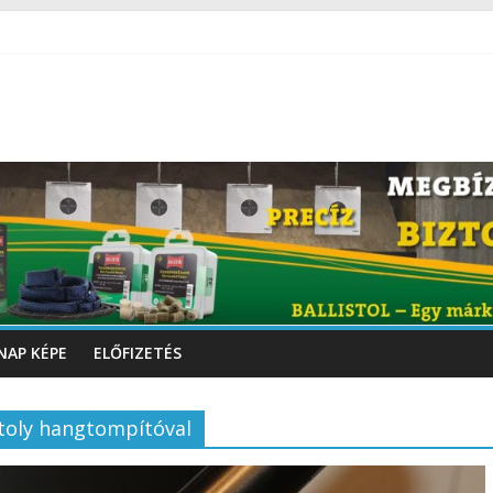
NAP KÉPE
ELŐFIZETÉS
toly hangtompítóval