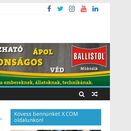
Kövess bennünket X.COM
oldalunkon!