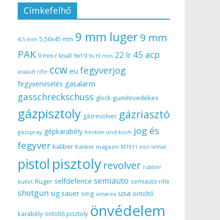
Címkefelhő
9 mm luger
9 mm
5,56x45 mm
4,5 mm
PAK
45 acp
22 lr
9 mm r knall
9x19
9x19 mm
ccw
fegyverjog
eu
assault rifle
gasalarm
fegyverviselés
gasschreckschuss
gumilövedékes
glock
gázpisztoly
gázriasztó
gázrevolver
jog és
gépkarabély
gázspray
heckler und koch
fegyver
kaliber
Kaliber magazin
non lethal
M1911
pisztoly
pistol
revolver
rubber
semiauto
selfdefence
Ruger
semiauto rifle
bullet
shotgun
usa
sig sauer
smg
öntöltő
umarex
önvédelem
karabély
öntöltő pisztoly