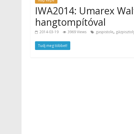
Nap képe
IWA2014: Umarex Walt
hangtompítóval
,
2014-03-19
3969 Views
gaspistole
gázpisztol
Tudj meg többet!