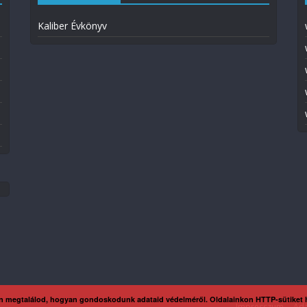
Kaliber Évkönyv
n megtalálod, hogyan gondoskodunk adataid védelméről. Oldalainkon HTTP-sütiket
Impresszum
Ada