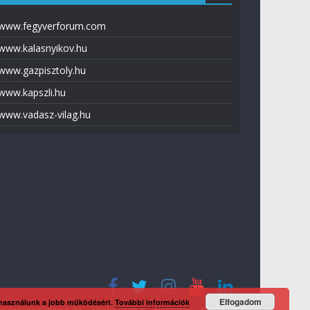
www.fegyverforum.com
www.kalasnyikov.hu
www.gazpisztoly.hu
www.kapszli.hu
www.vadasz-vilag.hu
Elfogadom
 használunk a jobb működésért.
További információk
tvédelmi tájékoztató
Média ajánlat
Előfizetés
Kapcsolat