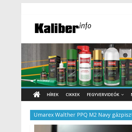
HÍREK
CIKKEK
FEGYVERVIDEÓK
Umarex Walther PPQ M2 Navy gázpisz