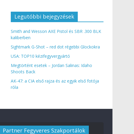
Legutóbbi bejegyzések
Smith and Wesson AXE Pistol és SBR .300 BLK
kaliberben
Sightmark G-Shot – red dot régebbi Glockokra
USA: TOP10 kézifegyvergyártó
Megtörtént esetek – Jordan Salinas: Idaho
Shoots Back
AK-47: a CIA első rajza és az egyik első fotója
róla
Partner Fegyveres Szakportálok