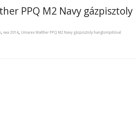
her PPQ M2 Navy gázpisztoly
,
,
y
iwa 2014
Umarex Walther PPQ M2 Navy gázpisztoly hangtompítóval