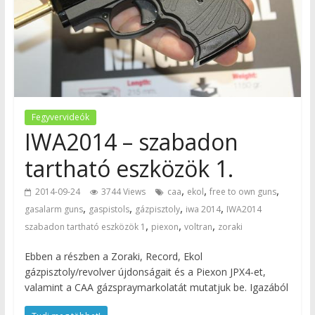
Fegyvervideók
IWA2014 – szabadon
tartható eszközök 1.
,
,
,
2014-09-24
3744 Views
caa
ekol
free to own guns
,
,
,
,
gasalarm guns
gaspistols
gázpisztoly
iwa 2014
IWA2014
,
,
,
szabadon tartható eszközök 1
piexon
voltran
zoraki
Ebben a részben a Zoraki, Record, Ekol
gázpisztoly/revolver újdonságait és a Piexon JPX4-et,
valamint a CAA gázspraymarkolatát mutatjuk be. Igazából