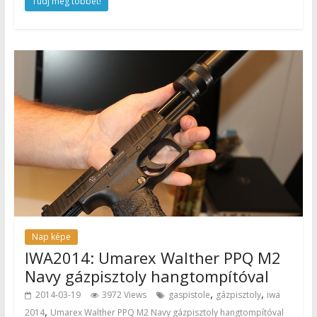
Tudj meg többet!
Nap képe
IWA2014: Umarex Walther PPQ M2
Navy gázpisztoly hangtompítóval
,
,
2014-03-19
3972 Views
gaspistole
gázpisztoly
iwa
,
2014
Umarex Walther PPQ M2 Navy gázpisztoly hangtompítóval