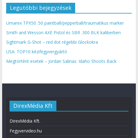
Legutóbbi bejegyzések
Umarex TPX50 .50 paintball/pepperball/traumatikus marker
Smith and Wesson AXE Pistol és SBR .300 BLK kaliberben
Sightmark G-Shot – red dot régebbi Glockokra
USA: TOP10 kézifegyvergyártó
Megtörtént esetek – Jordan Salinas: Idaho Shoots Back
DirexMédia Kft
DirexMédia Kft.
Fegyvervideo.hu