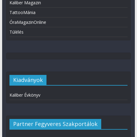
Kaliber Magazin
TattooMánia
ÓraMagazinOnline
Túlélés
Kiadványok
Kaliber Évkönyv
Partner Fegyveres Szakportálok