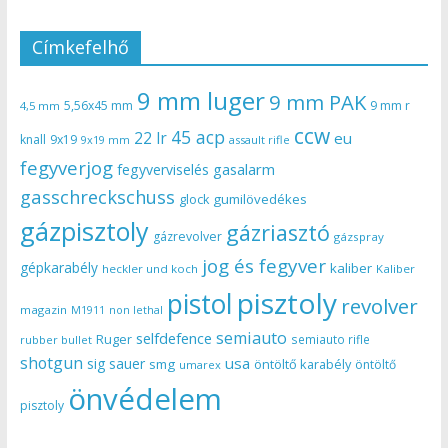
Címkefelhő
9 mm luger
9 mm PAK
5,56x45 mm
9 mm r
4,5 mm
ccw
45 acp
22 lr
eu
knall
9x19
9x19 mm
assault rifle
fegyverjog
gasalarm
fegyverviselés
gasschreckschuss
gumilövedékes
glock
gázpisztoly
gázriasztó
gázrevolver
gázspray
jog és fegyver
gépkarabély
kaliber
heckler und koch
Kaliber
pisztoly
pistol
revolver
magazin
non lethal
M1911
semiauto
selfdefence
Ruger
semiauto rifle
rubber bullet
shotgun
usa
sig sauer
smg
öntöltő karabély
öntöltő
umarex
önvédelem
pisztoly