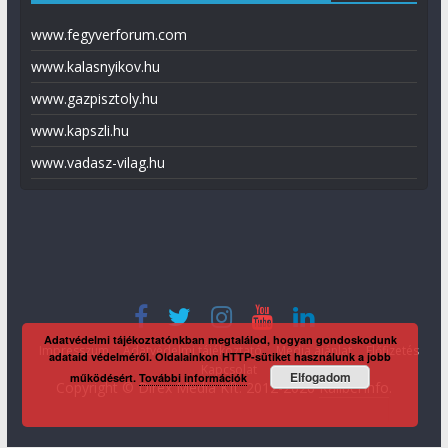
www.fegyverforum.com
www.kalasnyikov.hu
www.gazpisztoly.hu
www.kapszli.hu
www.vadasz-vilag.hu
Adatvédelmi tájékoztatónkban megtalálod, hogyan gondoskodunk
Impresszum
Adatvédelmi tájékoztató
Média ajánlat
Előfizetés
adataid védelméről. Oldalainkon HTTP-sütiket használunk a jobb
Kapcsolat
Elfogadom
működésért.
További információk
Copyright © Direx Média Kft. 2012-2026
KaliberInfo
.