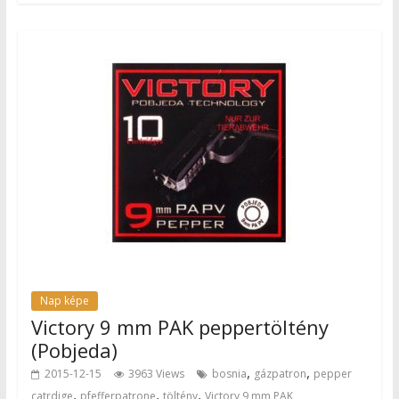
Nap képe
Victory 9 mm PAK peppertöltény
(Pobjeda)
,
,
2015-12-15
3963 Views
bosnia
gázpatron
pepper
,
,
,
catrdige
pfefferpatrone
töltény
Victory 9 mm PAK