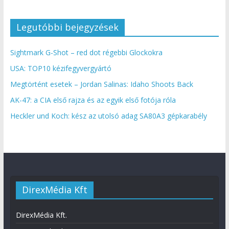
Legutóbbi bejegyzések
Sightmark G-Shot – red dot régebbi Glockokra
USA: TOP10 kézifegyvergyártó
Megtörtént esetek – Jordan Salinas: Idaho Shoots Back
AK-47: a CIA első rajza és az egyik első fotója róla
Heckler und Koch: kész az utolsó adag SA80A3 gépkarabély
DirexMédia Kft
DirexMédia Kft.