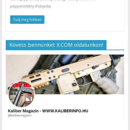
peppertöltény (Pobjeda)
Tudj meg többet!
Kövess bennünket X.COM oldalunkon!