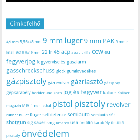
Címkefelhő
9 mm luger
9 mm PAK
5,56x45 mm
9 mm r
4,5 mm
ccw
45 acp
22 lr
eu
knall
9x19
9x19 mm
assault rifle
fegyverjog
gasalarm
fegyverviselés
gasschreckschuss
gumilövedékes
glock
gázpisztoly
gázriasztó
gázrevolver
gázspray
jog és fegyver
gépkarabély
kaliber
heckler und koch
Kaliber
pisztoly
pistol
revolver
magazin
non lethal
M1911
semiauto
selfdefence
Ruger
semiauto rifle
rubber bullet
shotgun
usa
sig sauer
smg
öntöltő karabély
öntöltő
umarex
önvédelem
pisztoly