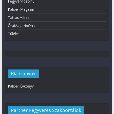
Fegyvervideo.hu
Kaliber Magazin
TattooMánia
ÓraMagazinOnline
Túlélés
Kiadványok
Kaliber Évkönyv
Partner Fegyveres Szakportálok