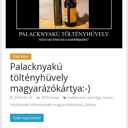
Nap képe
Palacknyakú
töltényhüvely
magyarázókártya:-)
,
,
2016-01-07
3376 Views
bottleneck cartridge
lőszer
,
Palacknyakú töltényhüvely magyarázókártya:)
töltény
Tudj meg többet!