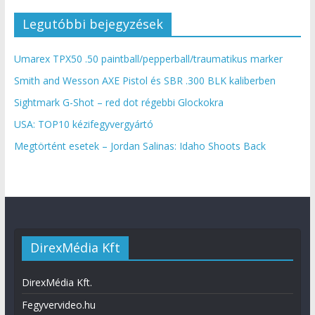
Legutóbbi bejegyzések
Umarex TPX50 .50 paintball/pepperball/traumatikus marker
Smith and Wesson AXE Pistol és SBR .300 BLK kaliberben
Sightmark G-Shot – red dot régebbi Glockokra
USA: TOP10 kézifegyvergyártó
Megtörtént esetek – Jordan Salinas: Idaho Shoots Back
DirexMédia Kft
DirexMédia Kft.
Fegyvervideo.hu