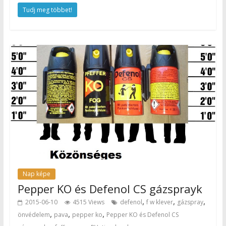
Tudj meg többet!
Nap képe
Pepper KO és Defenol CS gázsprayk
,
,
,
2015-06-10
4515 Views
defenol
f w klever
gázspray
,
,
,
önvédelem
pava
pepper ko
Pepper KO és Defenol CS