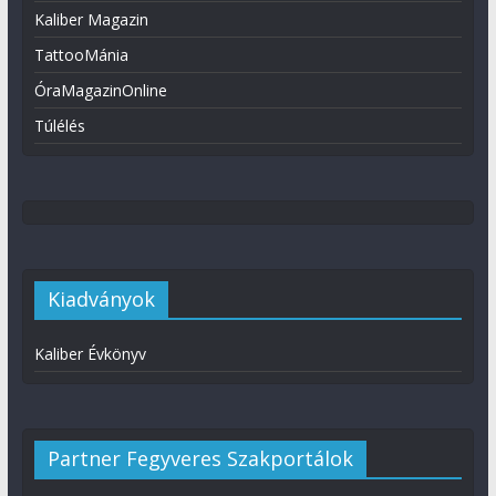
Kaliber Magazin
TattooMánia
ÓraMagazinOnline
Túlélés
Kiadványok
Kaliber Évkönyv
Partner Fegyveres Szakportálok