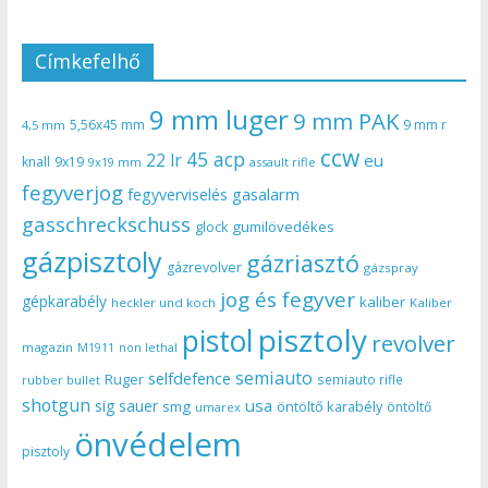
Címkefelhő
9 mm luger
9 mm PAK
5,56x45 mm
9 mm r
4,5 mm
ccw
45 acp
22 lr
eu
knall
9x19
9x19 mm
assault rifle
fegyverjog
gasalarm
fegyverviselés
gasschreckschuss
gumilövedékes
glock
gázpisztoly
gázriasztó
gázrevolver
gázspray
jog és fegyver
gépkarabély
kaliber
heckler und koch
Kaliber
pisztoly
pistol
revolver
magazin
non lethal
M1911
semiauto
selfdefence
Ruger
semiauto rifle
rubber bullet
shotgun
usa
sig sauer
smg
öntöltő karabély
öntöltő
umarex
önvédelem
pisztoly