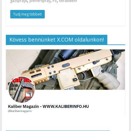
,
,
,
gázsprayk
pfefferspray
PV
tierabwehr
Tudj meg többet!
Kövess bennünket X.COM oldalunkon!