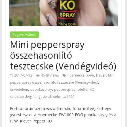
Fegyvervideók
Mini pepperspray
összehasonlító
tesztecske (Vendégvideó)
,
,
,
2017-07-12
4649 Views
hoernecke
kkve
klever
Mini
,
pepperspray összehasonlító tesztecske (Vendégvideó)
,
,
,
,
önvédelem
paprikaspray
pepperspray
pfeffer KO
,
,
selbstverdeiginung
tierabwehr
tw1000
Fortitu fórumozó a www.9mm.hu fórumról végzett egy
gyorstesztet a Hoernecke TW1000 FOG paprikaspray és a
F. W. Klever Pepper KO