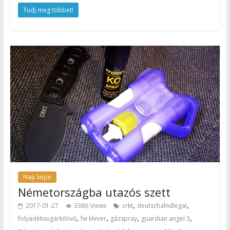
Tudj meg többet!
Nap képe
Németországba utazós szett
,
,
2017-01-27
3386 Views
crkt
deutschalndlegal
,
,
,
,
folyadéksugárkilövő
fw klever
gázspray
guardian angel 3