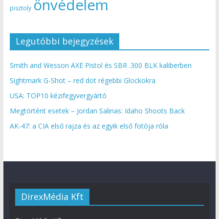
önvédelem
pisztoly
Legutóbbi bejegyzések
Smith and Wesson AXE Pistol és SBR .300 BLK kaliberben
Sightmark G-Shot – red dot régebbi Glockokra
USA: TOP10 kézifegyvergyártó
Megtörtént esetek – Jordan Salinas: Idaho Shoots Back
AK-47: a CIA első rajza és az egyik első fotója róla
DirexMédia Kft