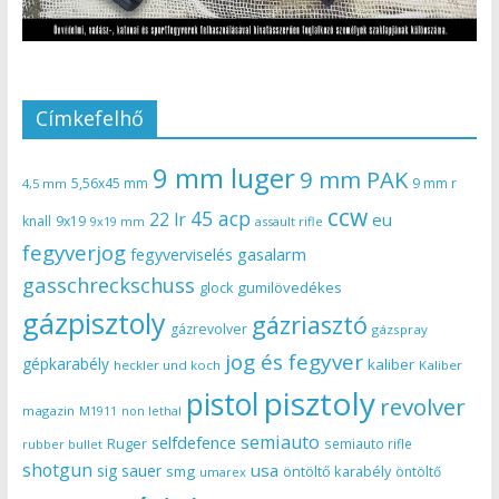
Címkefelhő
9 mm luger
9 mm PAK
5,56x45 mm
9 mm r
4,5 mm
ccw
45 acp
22 lr
eu
knall
9x19
9x19 mm
assault rifle
fegyverjog
gasalarm
fegyverviselés
gasschreckschuss
gumilövedékes
glock
gázpisztoly
gázriasztó
gázrevolver
gázspray
jog és fegyver
gépkarabély
kaliber
heckler und koch
Kaliber
pisztoly
pistol
revolver
magazin
non lethal
M1911
semiauto
selfdefence
Ruger
semiauto rifle
rubber bullet
shotgun
usa
sig sauer
smg
öntöltő karabély
öntöltő
umarex