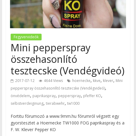
Fegyvervideók
Mini pepperspray
összehasonlító
tesztecske (Vendégvideó)
,
,
,
2017-07-12
4644 Views
hoernecke
kkve
klever
Mini
,
pepperspray összehasonlító tesztecske (Vendégvideó)
,
,
,
,
önvédelem
paprikaspray
pepperspray
pfeffer KO
,
,
selbstverdeiginung
tierabwehr
tw1000
Fortitu fórumozó a www.9mm.hu fórumról végzett egy
gyorstesztet a Hoernecke TW1000 FOG paprikaspray és a
F. W. Klever Pepper KO