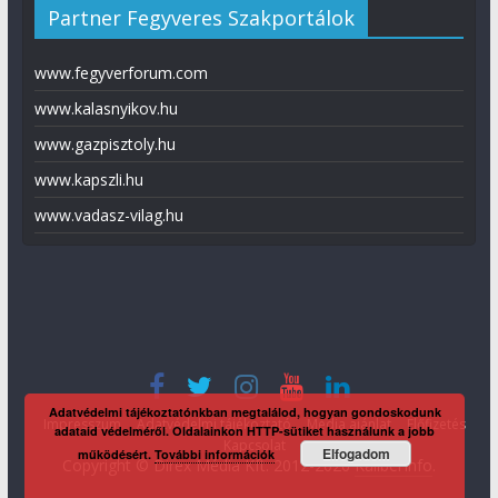
Partner Fegyveres Szakportálok
www.fegyverforum.com
www.kalasnyikov.hu
www.gazpisztoly.hu
www.kapszli.hu
www.vadasz-vilag.hu
Adatvédelmi tájékoztatónkban megtalálod, hogyan gondoskodunk
Impresszum
Adatvédelmi tájékoztató
Média ajánlat
Előfizetés
adataid védelméről. Oldalainkon HTTP-sütiket használunk a jobb
Kapcsolat
Elfogadom
működésért.
További információk
Copyright © Direx Média Kft. 2012-2026
KaliberInfo
.