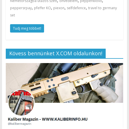
,
,
,
Németországba utazós szett
önvédelem
pepperkilövő
,
,
,
,
peppersrpay
pfeffer KO
piexon
selfdefence
travel to germany
set
Tudj meg többet!
Kövess bennünket X.COM oldalunkon!