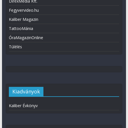
DirexMédia Kft.
Fegyvervideo.hu
Kaliber Magazin
TattooMánia
ÓraMagazinOnline
Túlélés
Kiadványok
Kaliber Évkönyv