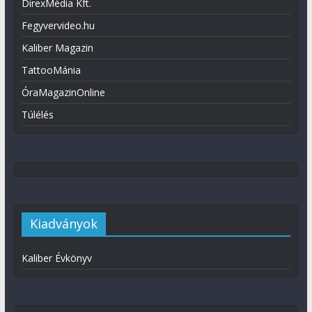
DirexMédia Kft.
Fegyvervideo.hu
Kaliber Magazin
TattooMánia
ÓraMagazinOnline
Túlélés
Kiadványok
Kaliber Évkönyv