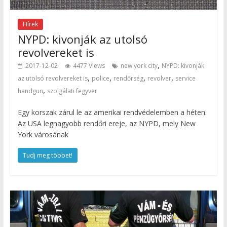
Hírek
NYPD: kivonják az utolsó
revolvereket is
,
2017-12-02
4477 Views
new york city
NYPD: kivonják
,
,
,
,
az utolsó revolvereket is
police
rendőrség
revolver
service
,
handgun
szolgálati fegyver
Egy korszak zárul le az amerikai rendvédelemben a héten.
Az USA legnagyobb rendőri ereje, az NYPD, mely New
York városának
Tudj meg többet!