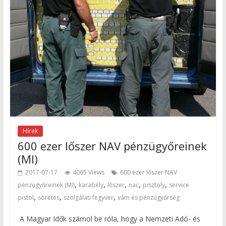
Hírek
600 ezer lőszer NAV pénzügyőreinek
(MI)
2017-07-17
4065 Views
600 ezer lőszer NAV
,
,
,
,
,
pénzügyőreinek (MI)
karabély
lőszer
nac
pisztoly
service
,
,
,
pistol
sörétes
szolgálati fegyver
vám és pénzügyőrség
A Magyar Idők számol be róla, hogy a Nemzeti Adó- és