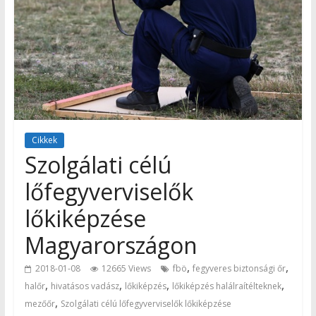
Cikkek
Szolgálati célú
lőfegyverviselők
lőkiképzése
Magyarországon
,
,
2018-01-08
12665 Views
fbö
fegyveres biztonsági őr
,
,
,
,
halőr
hivatásos vadász
lőkiképzés
lőkiképzés halálraítélteknek
,
mezőőr
Szolgálati célú lőfegyverviselők lőkiképzése