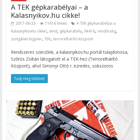
A TEK gépkarabélyai – a
Kalasnyikov.hu cikke!
2017-06-23
11616 Views
A TEK gépkarabélyai a
,
,
,
,
,
Kalasnyikovhu cikke!
amd
gépkarabély
hk416
rendőrség
,
,
szolgálati fegyver
TEK
terrorelhárító központ
Rendszeres szerzőnk, a kalasnyikov.hu portál tulajdonosa,
Szőrös Zoltán látogatott el a TEK-hez (Terrorelhárító
Központ), ahol Simonyi Ottó r. ezredes, sokszoros
Tudj meg többet!