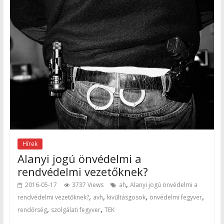
Hírek
Alanyi jogú önvédelmi a
rendvédelmi vezetőknek?
,
2016-05-17
3737 Views
ah
Alanyi jogú önvédelmi a
,
,
,
,
rendvédelmi vezetőknek?
avh
kivűltásgosok
önvédelmi fegyver
,
,
rendőrség
szolgálati fegyver
TEK