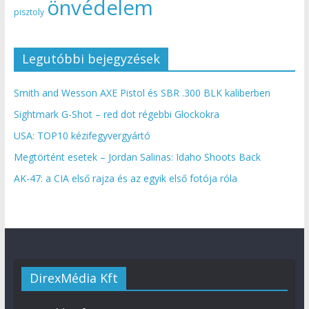
önvédelem
pisztoly
Legutóbbi bejegyzések
Smith and Wesson AXE Pistol és SBR .300 BLK kaliberben
Sightmark G-Shot – red dot régebbi Glockokra
USA: TOP10 kézifegyvergyártó
Megtörtént esetek – Jordan Salinas: Idaho Shoots Back
AK-47: a CIA első rajza és az egyik első fotója róla
DirexMédia Kft