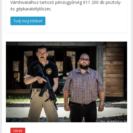
Vámhivatalhoz tartozó pénzügyőrség 611 200 db pisztoly-
és gépkarabélylőszer,
Tudj meg többet!
Hírek