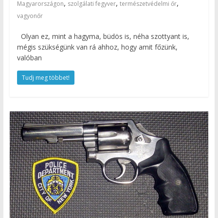
,
,
,
Magyarországon
szolgálati fegyver
természetvédelmi őr
vagyonőr
Olyan ez, mint a hagyma, büdös is, néha szottyant is,
mégis szükségünk van rá ahhoz, hogy amit főzünk,
valóban
Tudj meg többet!