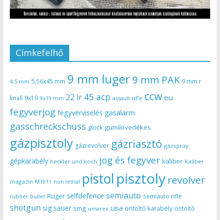
Címkefelhő
9 mm luger
9 mm PAK
5,56x45 mm
9 mm r
4,5 mm
ccw
45 acp
22 lr
eu
knall
9x19
9x19 mm
assault rifle
fegyverjog
gasalarm
fegyverviselés
gasschreckschuss
gumilövedékes
glock
gázpisztoly
gázriasztó
gázrevolver
gázspray
jog és fegyver
gépkarabély
kaliber
heckler und koch
Kaliber
pisztoly
pistol
revolver
magazin
non lethal
M1911
semiauto
selfdefence
Ruger
semiauto rifle
rubber bullet
shotgun
usa
sig sauer
smg
öntöltő karabély
öntöltő
umarex