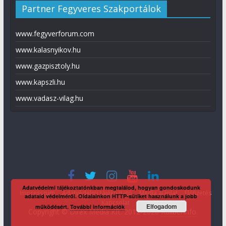
Partner Fegyveres Szakportálok
www.fegyverforum.com
www.kalasnyikov.hu
www.gazpisztoly.hu
www.kapszli.hu
www.vadasz-vilag.hu
Adatvédelmi tájékoztatónkban megtalálod, hogyan gondoskodunk
Impresszum
Adatvédelmi tájékoztató
Média ajánlat
Előfizetés
adataid védelméről. Oldalainkon HTTP-sütiket használunk a jobb
Kapcsolat
Elfogadom
működésért.
További információk
Copyright © Direx Média Kft. 2012-2026
KaliberInfo
.