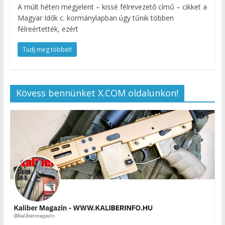
A múlt héten megjelent – kissé félrevezető című – cikket a
Magyar Idők c. kormánylapban úgy tűnik többen
félreértették, ezért
Tudj meg többet!
Kövess bennünket X.COM oldalunkon!