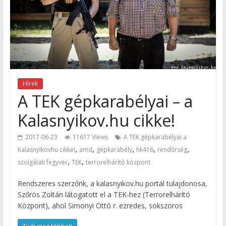
Hírek
A TEK gépkarabélyai – a
Kalasnyikov.hu cikke!
2017-06-23
11617 Views
A TEK gépkarabélyai a
,
,
,
,
,
Kalasnyikovhu cikke!
amd
gépkarabély
hk416
rendőrség
,
,
szolgálati fegyver
TEK
terrorelhárító központ
Rendszeres szerzőnk, a kalasnyikov.hu portál tulajdonosa,
Szőrös Zoltán látogatott el a TEK-hez (Terrorelhárító
Központ), ahol Simonyi Ottó r. ezredes, sokszoros