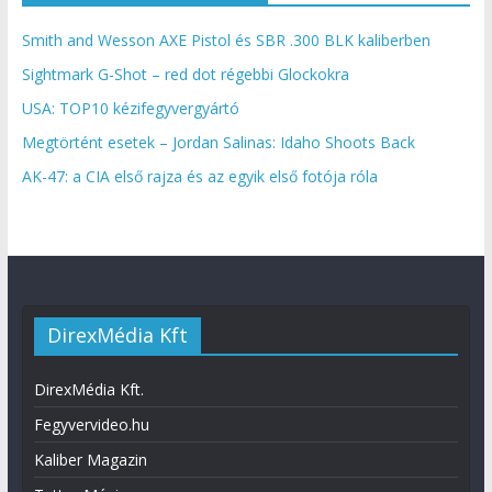
Smith and Wesson AXE Pistol és SBR .300 BLK kaliberben
Sightmark G-Shot – red dot régebbi Glockokra
USA: TOP10 kézifegyvergyártó
Megtörtént esetek – Jordan Salinas: Idaho Shoots Back
AK-47: a CIA első rajza és az egyik első fotója róla
DirexMédia Kft
DirexMédia Kft.
Fegyvervideo.hu
Kaliber Magazin