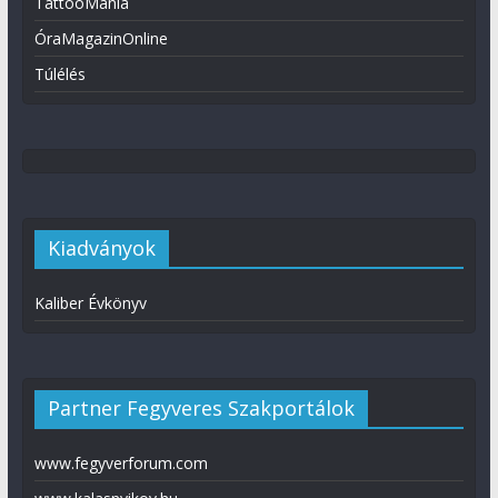
TattooMánia
ÓraMagazinOnline
Túlélés
Kiadványok
Kaliber Évkönyv
Partner Fegyveres Szakportálok
www.fegyverforum.com