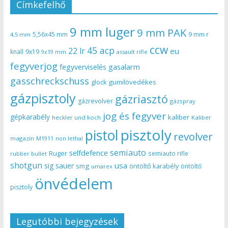
Címkefelhő
9 mm luger
9 mm PAK
5,56x45 mm
9 mm r
4,5 mm
ccw
45 acp
22 lr
eu
knall
9x19
9x19 mm
assault rifle
fegyverjog
gasalarm
fegyverviselés
gasschreckschuss
gumilövedékes
glock
gázpisztoly
gázriasztó
gázrevolver
gázspray
jog és fegyver
gépkarabély
kaliber
heckler und koch
Kaliber
pisztoly
pistol
revolver
magazin
non lethal
M1911
semiauto
selfdefence
Ruger
semiauto rifle
rubber bullet
shotgun
usa
sig sauer
smg
öntöltő karabély
öntöltő
umarex
önvédelem
pisztoly
Legutóbbi bejegyzések