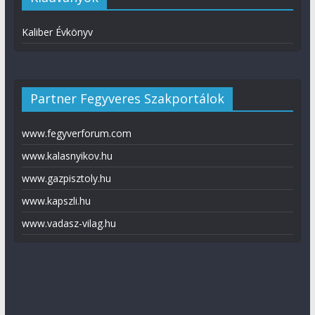
Kaliber Évkönyv
Partner Fegyveres Szakportálok
www.fegyverforum.com
www.kalasnyikov.hu
www.gazpisztoly.hu
www.kapszli.hu
www.vadasz-vilag.hu