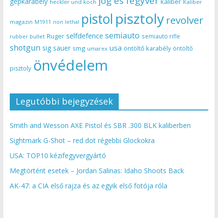
jog és fegyver
gépkarabély
kaliber
heckler und koch
Kaliber
pisztoly
pistol
revolver
magazin
non lethal
M1911
semiauto
selfdefence
Ruger
semiauto rifle
rubber bullet
shotgun
usa
sig sauer
smg
öntöltő karabély
öntöltő
umarex
önvédelem
pisztoly
Legutóbbi bejegyzések
Smith and Wesson AXE Pistol és SBR .300 BLK kaliberben
Sightmark G-Shot – red dot régebbi Glockokra
USA: TOP10 kézifegyvergyártó
Megtörtént esetek – Jordan Salinas: Idaho Shoots Back
AK-47: a CIA első rajza és az egyik első fotója róla