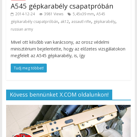
A545 gépkarabély csapatpróbán
,
2014-12-24
3981 Views
5,45x39 mm
A545
,
,
,
,
gépkarabély csapatpróbán
ak12
assautl rifle
gépkarabély
russian army
Mivel ott később van karácsony, az orosz védelmi
minisztérium bejelentette, hogy az előzetes vizsgálatokon
megfelelt az A545 gépkarabély, is, így
Tudj meg többet!
Kövess bennünket X.COM oldalunkon!