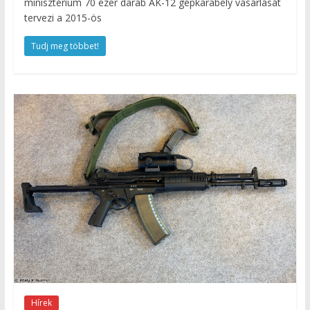
minisztérium 70 ezer darab AK-12 gépkarabély vásárlását
tervezi a 2015-ös
Tudj meg többet!
Hírek