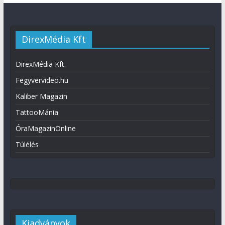
DirexMédia Kft
DirexMédia Kft.
Fegyvervideo.hu
Kaliber Magazin
TattooMánia
ÓraMagazinOnline
Túlélés
Kiadványok