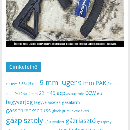
Címkefelhő
9 mm luger
9 mm PAK
5,56x45 mm
9 mm r
4,5 mm
ccw
45 acp
22 lr
eu
knall
9x19
9x19 mm
assault rifle
fegyverjog
gasalarm
fegyverviselés
gasschreckschuss
gumilövedékes
glock
gázpisztoly
gázriasztó
gázrevolver
gázspray