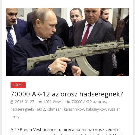
Hírek
70000 AK-12 az orosz hadseregnek?
2015-01-27
4021 Views
70000 AK12 az orosz
,
,
,
,
,
hadseregnek?
ak12
izhmash
kalashnikov
kalasnyikov
russian
army
A TFB és a Vestifinance.ru hírei alapján az orosz védelmi