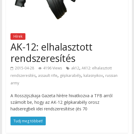
Hírek
AK-12: elhalasztott
rendszeresítés
,
2015-04-28
4196 Views
ak12
AK12: elhalasztott
,
,
,
,
rendszeresítés
assault rifle
gépkarabély
kalasnyikov
russian
army
A Rosszijszkaja Gazeta hírére hivatkozva a TFB arról
számolt be, hogy az AK-12 gépkarabély orosz
hadseregbeli idei rendszeresítése (és 70
Tudj meg többet!