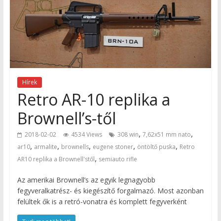
Hírek
Retro AR-10 replika a
Brownell’s-től
,
,
2018-02-02
4534 Views
308 win
7,62x51 mm nato
,
,
,
,
,
ar10
armalite
brownells
eugene stoner
öntöltő puska
Retro
,
AR10 replika a Brownell'stől
semiauto rifle
Az amerikai Brownell’s az egyik legnagyobb
fegyveralkatrész- és kiegészítő forgalmazó. Most azonban
felültek ők is a retró-vonatra és komplett fegyverként