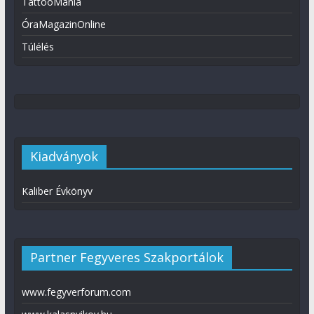
TattooMánia
ÓraMagazinOnline
Túlélés
Kiadványok
Kaliber Évkönyv
Partner Fegyveres Szakportálok
www.fegyverforum.com