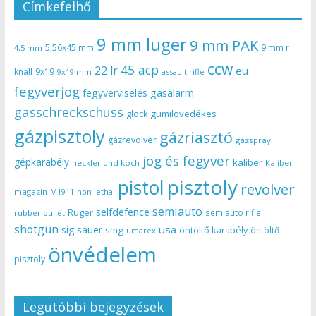
Címkefelhő
9 mm luger
9 mm PAK
5,56x45 mm
9 mm r
4,5 mm
ccw
45 acp
22 lr
eu
knall
9x19
9x19 mm
assault rifle
fegyverjog
gasalarm
fegyverviselés
gasschreckschuss
gumilövedékes
glock
gázpisztoly
gázriasztó
gázrevolver
gázspray
jog és fegyver
gépkarabély
kaliber
heckler und koch
Kaliber
pisztoly
pistol
revolver
magazin
non lethal
M1911
semiauto
selfdefence
Ruger
semiauto rifle
rubber bullet
shotgun
usa
sig sauer
smg
öntöltő karabély
öntöltő
umarex
önvédelem
pisztoly
Legutóbbi bejegyzések