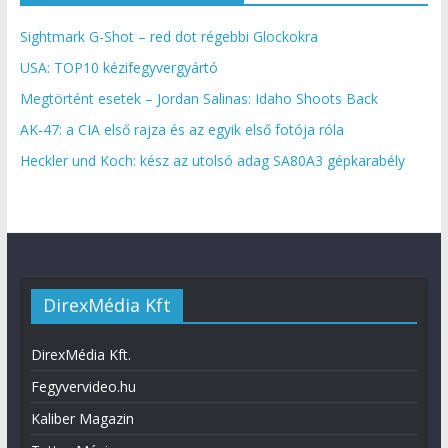
Sightmark G-Shot – red dot régebbi Glockokra
USA: TOP10 kézifegyvergyártó
Megtörtént esetek – Jordan Salinas: Idaho Shoots Back
AK-47: a CIA első rajza és az egyik első fotója róla
Heckler und Koch: kész az utolsó adag SA80A3 gépkarabély
DirexMédia Kft
DirexMédia Kft.
Fegyvervideo.hu
Kaliber Magazin