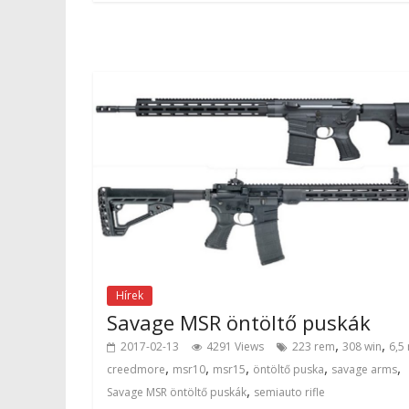
Hírek
Savage MSR öntöltő puskák
,
,
2017-02-13
4291 Views
223 rem
308 win
6,5
,
,
,
,
,
creedmore
msr10
msr15
öntöltő puska
savage arms
,
Savage MSR öntöltő puskák
semiauto rifle