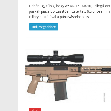
Habár úgy tűnik, hogy az AR-15 (AR-10) jellegű önt
puskák piaca borzasztóan túltelített (különösen, mi
Hillary buktájával a pánikvásárlások is
Tudj meg többet!
Hírek