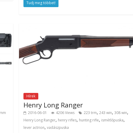
Tudj meg többet!
Hírek
Henry Long Ranger
,
,
,
 mm
2016-06-01
4206 Views
223 trm
243 win
308 win
,
,
,
,
Henry Long Ranger
henry rifles
hunting rifle
ismétlőpuska
,
lever actrion
vadászpuska