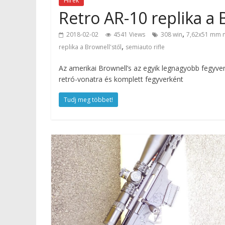
Hírek
Retro AR-10 replika a B
,
2018-02-02
4541 Views
308 win
7,62x51 mm 
,
replika a Brownell'stől
semiauto rifle
Az amerikai Brownell’s az egyik legnagyobb fegyver
retró-vonatra és komplett fegyverként
Tudj meg többet!