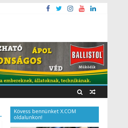
Kövess bennünket X.COM
oldalunkon!