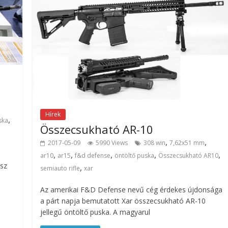
Hírek
,
ska
Összecsukható AR-10
,
,
2017-05-09
5990 Views
308 win
7,62x51 mm
,
,
,
,
,
ar10
ar15
f&d defense
öntöltő puska
Összecsukható AR10
osz
,
semiauto rifle
xar
Az amerikai F&D Defense nevű cég érdekes újdonsága
a párt napja bemutatott Xar összecsukható AR-10
jellegű öntöltő puska. A magyarul