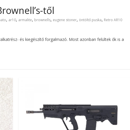
rownell’s-től
,
,
,
,
,
,
nato
ar10
armalite
brownells
eugene stoner
öntöltő puska
Retro AR10
alkatrész- és kiegészítő forgalmazó. Most azonban felültek ők is a