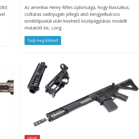
öltő
Az amerikai Henry Rifles újdonsága, hogy klasszikus,
vel
csőtáras vadnyugati jellegű alsó kengyelkulcsos
ismétlőpuskái után kivehető középágytáras modellt
mutatott be, Long
Tudj meg többet!
Hírek