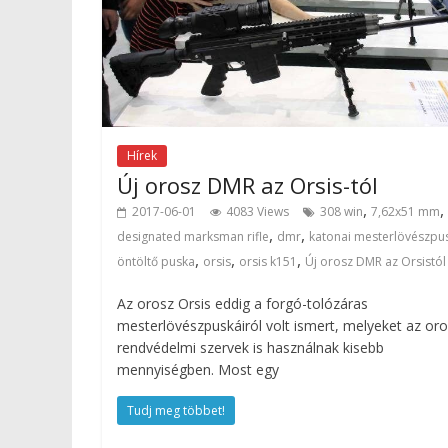
Hírek
Új orosz DMR az Orsis-tól
,
,
2017-06-01
4083 Views
308 win
7,62x51 mm
,
,
designated marksman rifle
dmr
katonai mesterlövészpu
,
,
,
öntöltő puska
orsis
orsis k151
Új orosz DMR az Orsistól
Az orosz Orsis eddig a forgó-tolózáras
mesterlövészpuskáiról volt ismert, melyeket az or
rendvédelmi szervek is használnak kisebb
mennyiségben. Most egy
Tudj meg többet!