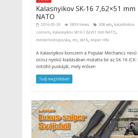
Kalasnyikov SK-16 7,62×51 mm
NATO
,
2016-05-30
3859 Views
308 win
kalashnikov
,
,
concern
Kalasnyikov SK16 7,62x51 mm NATO
,
,
,
mesterlövészpuska
mr
sk16
sniper rifle
A Kalasnyikov konszern a Popular Mechanics nevű 
orosz nyelvű kiadásában mutatta be az SK-16 (CK-
öntöltő puskáját, mely erősen
Tudj meg többet!