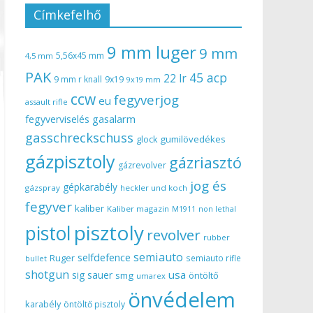
Címkefelhő
9 mm luger
9 mm
5,56x45 mm
4,5 mm
PAK
45 acp
22 lr
9 mm r knall
9x19
9x19 mm
ccw
fegyverjog
eu
assault rifle
gasalarm
fegyverviselés
gasschreckschuss
gumilövedékes
glock
gázpisztoly
gázriasztó
gázrevolver
jog és
gépkarabély
gázspray
heckler und koch
fegyver
kaliber
Kaliber magazin
non lethal
M1911
pisztoly
pistol
revolver
rubber
semiauto
selfdefence
Ruger
semiauto rifle
bullet
shotgun
usa
sig sauer
smg
öntöltő
umarex
önvédelem
karabély
öntöltő pisztoly