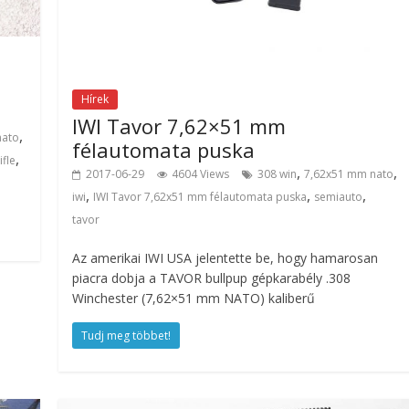
Hírek
IWI Tavor 7,62×51 mm
,
nato
félautomata puska
,
ifle
,
,
2017-06-29
4604 Views
308 win
7,62x51 mm nato
,
,
,
iwi
IWI Tavor 7,62x51 mm félautomata puska
semiauto
tavor
Az amerikai IWI USA jelentette be, hogy hamarosan
piacra dobja a TAVOR bullpup gépkarabély .308
Winchester (7,62×51 mm NATO) kaliberű
Tudj meg többet!