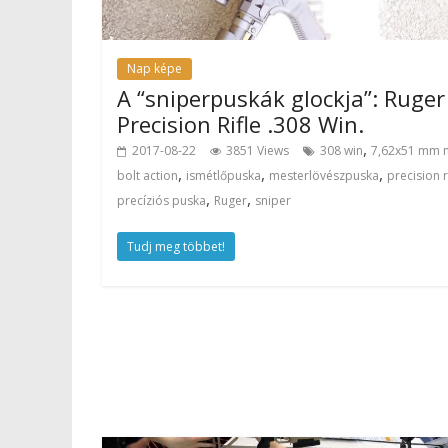
Nap képe
A “sniperpuskák glockja”: Ruger
Precision Rifle .308 Win.
,
2017-08-22
3851 Views
308 win
7,62x51 mm 
,
,
,
bolt action
ismétlőpuska
mesterlövészpuska
precision r
,
,
precíziós puska
Ruger
sniper
Tudj meg többet!