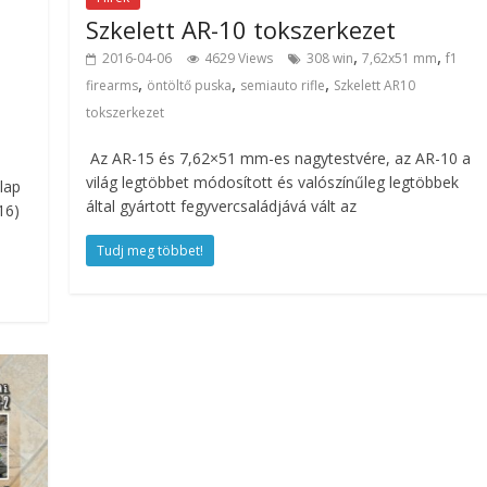
Szkelett AR-10 tokszerkezet
,
,
2016-04-06
4629 Views
308 win
7,62x51 mm
f1
,
,
,
firearms
öntöltő puska
semiauto rifle
Szkelett AR10
tokszerkezet
Az AR-15 és 7,62×51 mm-es nagytestvére, az AR-10 a
világ legtöbbet módosított és valószínűleg legtöbbek
lap
által gyártott fegyvercsaládjává vált az
16)
Tudj meg többet!