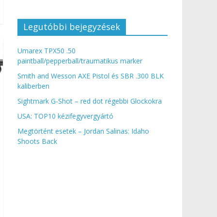
Legutóbbi bejegyzések
Umarex TPX50 .50
paintball/pepperball/traumatikus marker
Smith and Wesson AXE Pistol és SBR .300 BLK
kaliberben
Sightmark G-Shot – red dot régebbi Glockokra
USA: TOP10 kézifegyvergyártó
Megtörtént esetek – Jordan Salinas: Idaho
Shoots Back