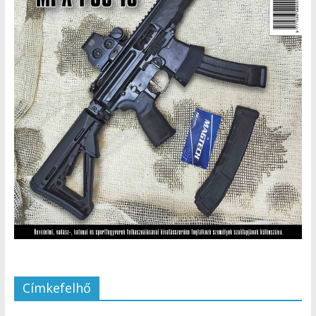
Címkefelhő