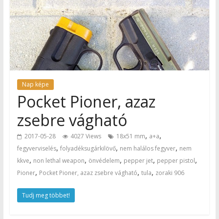
Nap képe
Pocket Pioner, azaz
zsebre vágható
,
,
2017-05-28
4027 Views
18x51 mm
a+a
,
,
,
fegyverviselés
folyadéksugárkilövő
nem halálos fegyver
nem
,
,
,
,
,
kkve
non lethal weapon
önvédelem
pepper jet
pepper pistol
,
,
,
Pioner
Pocket Pioner, azaz zsebre vágható
tula
zoraki 906
Tudj meg többet!