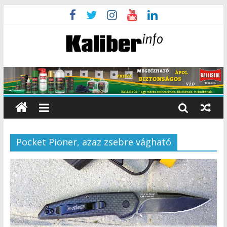
Pocket Pioner, azaz zsebre vágható