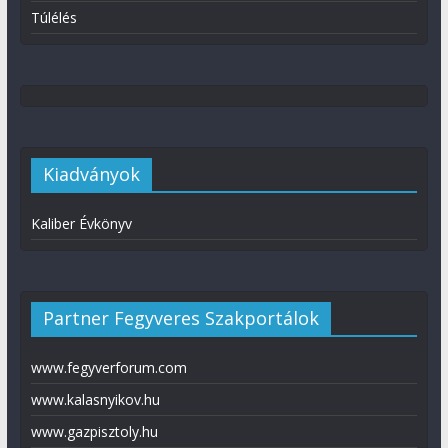
Túlélés
Kiadványok
Kaliber Évkönyv
Partner Fegyveres Szakportálok
www.fegyverforum.com
www.kalasnyikov.hu
www.gazpisztoly.hu