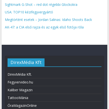
Sightmark G-Shot – red dot régebbi Glockokra
USA: TOP10 kézifegyvergyártó
Megtörtént esetek – Jordan Salinas: Idaho Shoots Back
AK-47: a CIA első rajza és az egyik első fotója róla
DirexMédia Kft
DirexMédia Kft.
Fegyvervideo.hu
Kaliber Magazin
TattooMánia
ÓraMagazinOnline