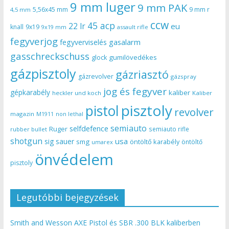
9 mm luger
9 mm PAK
5,56x45 mm
9 mm r
4,5 mm
ccw
45 acp
22 lr
eu
knall
9x19
9x19 mm
assault rifle
fegyverjog
gasalarm
fegyverviselés
gasschreckschuss
gumilövedékes
glock
gázpisztoly
gázriasztó
gázrevolver
gázspray
jog és fegyver
gépkarabély
kaliber
heckler und koch
Kaliber
pisztoly
pistol
revolver
magazin
non lethal
M1911
semiauto
selfdefence
Ruger
semiauto rifle
rubber bullet
shotgun
usa
sig sauer
smg
öntöltő karabély
öntöltő
umarex
önvédelem
pisztoly
Legutóbbi bejegyzések
Smith and Wesson AXE Pistol és SBR .300 BLK kaliberben