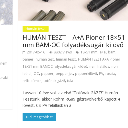
Humán teszt
HUMÁN TESZT – A+A Pioner 18×51
mm BAM-OC folyadéksugár kilövő
,
,
,
2017-05-16
8802 Views
18x51 mm
a+a
bam
,
,
,
bamer
human test
humán teszt
HUMÁN TESZT A+A Pioner
,
nem
,
,
18x51 mm BAMOC folyadéksugár kilövő
nem halálos
non
,
,
,
,
,
,
,
lethal
OC
pepper
pepper jet
pepperkilövő
PV
russia
oraki
,
,
selfdefence
totónak gázt!
tula
Lassan 10 éve volt az első “Totónak GÁZT!” Humán
Tesztünk, akkor Röhm RG89 gázrevolverből kapott 4
lövést, CS-PV felállásban a
Tudj meg többet!