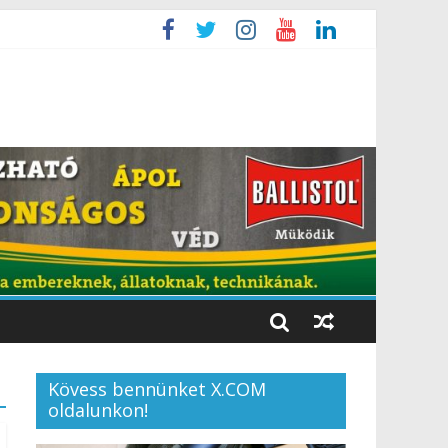
Kövess bennünket X.COM
oldalunkon!