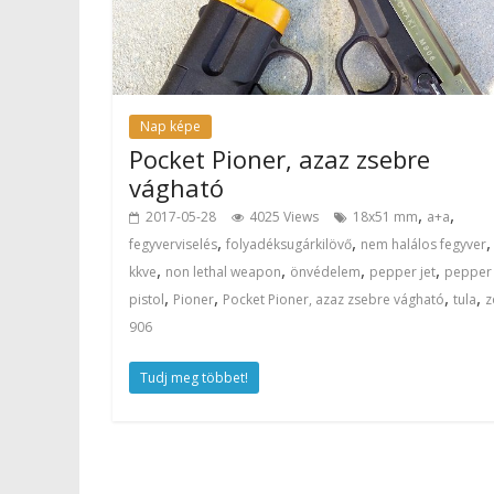
Nap képe
Pocket Pioner, azaz zsebre
vágható
,
,
2017-05-28
4025 Views
18x51 mm
a+a
,
,
fegyverviselés
folyadéksugárkilövő
nem halálos fegyver
,
,
,
,
kkve
non lethal weapon
önvédelem
pepper jet
pepper
,
,
,
,
pistol
Pioner
Pocket Pioner, azaz zsebre vágható
tula
z
906
Tudj meg többet!