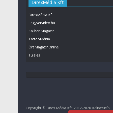
DirexMédia Kft
DirexMédia Kft.
Fegyvervideo.hu
Kaliber Magazin
TattooMánia
ÓraMagazinOnline
Túlélés
Copyright © Direx Média Kft. 2012-2026
KaliberInfo
.