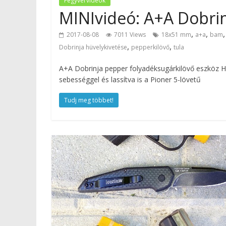
Fegyvervideók
MINIvideó: A+A Dobrin
,
,
2017-08-08
7011 Views
18x51 mm
a+a
bam
,
,
Dobrinja hüvelykivetése
pepperkilövő
tula
A+A Dobrinja pepper folyadéksugárkilövő eszköz 
sebességgel és lassítva is a Pioner 5-lövetű
Tudj meg többet!