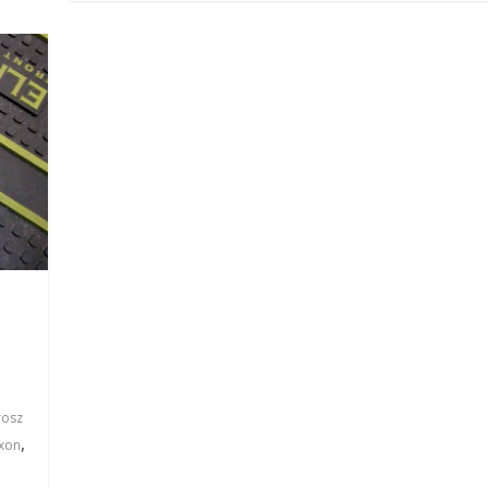
osz
,
xon