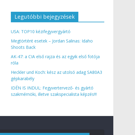
Legutóbbi bejegyzések
USA: TOP10 kézifegyvergyártó
Megtörtént esetek – Jordan Salinas: Idaho
Shoots Back
AK-47: a CIA első rajza és az egyik első fotója
róla
Heckler und Koch: kész az utolsó adag SA80A3
gépkarabély
IDÉN IS INDUL: Fegyvertervező- és gyártó
szakmérnöki, illetve szakspecialista képzés!!!