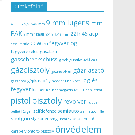
Címkefelhő
9 mm luger
9 mm
5,56x45 mm
4,5 mm
PAK
45 acp
22 lr
9 mm r knall
9x19
9x19 mm
ccw
fegyverjog
eu
assault rifle
gasalarm
fegyverviselés
gasschreckschuss
gumilövedékes
glock
gázpisztoly
gázriasztó
gázrevolver
jog és
gépkarabély
gázspray
heckler und koch
fegyver
kaliber
Kaliber magazin
non lethal
M1911
pisztoly
pistol
revolver
rubber
semiauto
selfdefence
Ruger
semiauto rifle
bullet
shotgun
usa
sig sauer
smg
öntöltő
umarex
önvédelem
karabély
öntöltő pisztoly