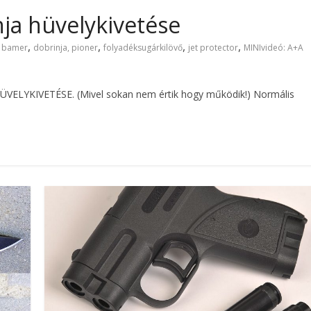
ja hüvelykivetése
,
,
,
,
,
bamer
dobrinja, pioner
folyadéksugárkilövő
jet protector
MINIvideó: A+A
HÜVELYKIVETÉSE. (Mivel sokan nem értik hogy működik!) Normális