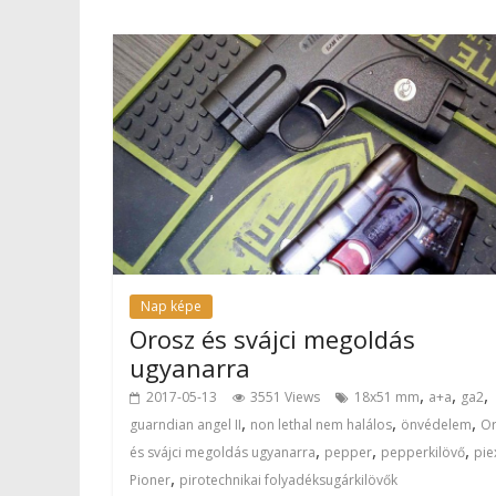
Nap képe
Orosz és svájci megoldás
ugyanarra
,
,
,
2017-05-13
3551 Views
18x51 mm
a+a
ga2
,
,
,
guarndian angel II
non lethal nem halálos
önvédelem
Or
,
,
,
és svájci megoldás ugyanarra
pepper
pepperkilövő
pie
,
Pioner
pirotechnikai folyadéksugárkilövők