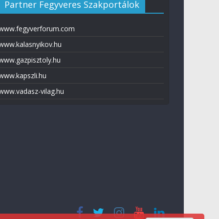
Partner Fegyveres Szakportálok
www.fegyverforum.com
www.kalasnyikov.hu
www.gazpisztoly.hu
www.kapszli.hu
www.vadasz-vilag.hu