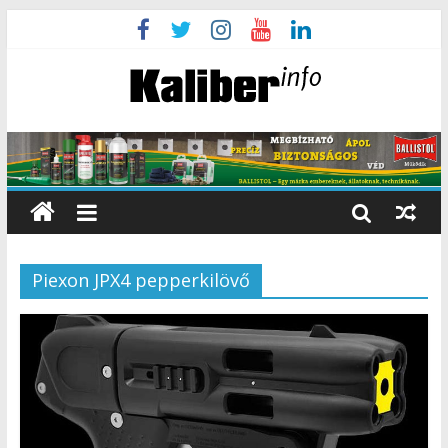
Piexon JPX4 pepperkilövő