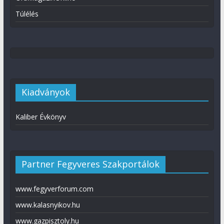
Túlélés
Kiadványok
Kaliber Évkönyv
Partner Fegyveres Szakportálok
www.fegyverforum.com
www.kalasnyikov.hu
www.gazpisztoly.hu