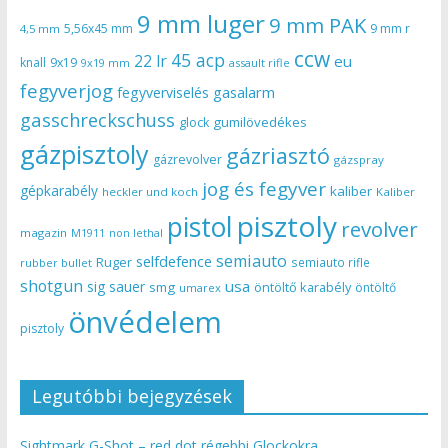
9 mm luger
9 mm PAK
5,56x45 mm
9 mm r
4,5 mm
ccw
45 acp
22 lr
eu
knall
9x19
9x19 mm
assault rifle
fegyverjog
gasalarm
fegyverviselés
gasschreckschuss
gumilövedékes
glock
gázpisztoly
gázriasztó
gázrevolver
gázspray
jog és fegyver
gépkarabély
kaliber
heckler und koch
Kaliber
pisztoly
pistol
revolver
magazin
non lethal
M1911
semiauto
selfdefence
Ruger
semiauto rifle
rubber bullet
shotgun
usa
sig sauer
smg
öntöltő karabély
öntöltő
umarex
önvédelem
pisztoly
Legutóbbi bejegyzések
Sightmark G-Shot – red dot régebbi Glockokra