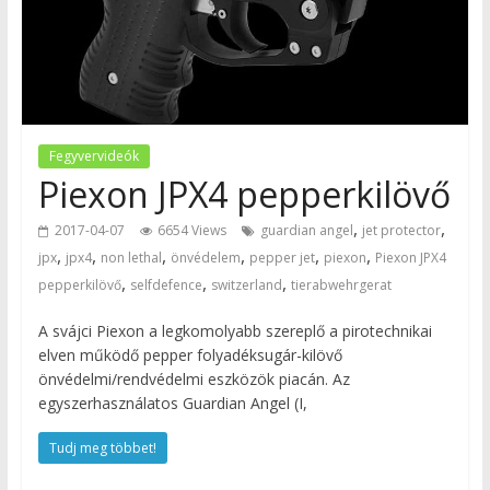
Fegyvervideók
Piexon JPX4 pepperkilövő
,
,
2017-04-07
6654 Views
guardian angel
jet protector
,
,
,
,
,
,
jpx
jpx4
non lethal
önvédelem
pepper jet
piexon
Piexon JPX4
,
,
,
pepperkilövő
selfdefence
switzerland
tierabwehrgerat
A svájci Piexon a legkomolyabb szereplő a pirotechnikai
elven működő pepper folyadéksugár-kilövő
önvédelmi/rendvédelmi eszközök piacán. Az
egyszerhasználatos Guardian Angel (I,
Tudj meg többet!