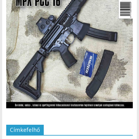
Címkefelhő