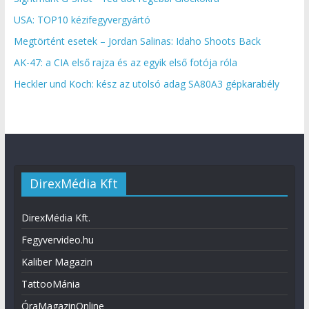
USA: TOP10 kézifegyvergyártó
Megtörtént esetek – Jordan Salinas: Idaho Shoots Back
AK-47: a CIA első rajza és az egyik első fotója róla
Heckler und Koch: kész az utolsó adag SA80A3 gépkarabély
DirexMédia Kft
DirexMédia Kft.
Fegyvervideo.hu
Kaliber Magazin
TattooMánia
ÓraMagazinOnline