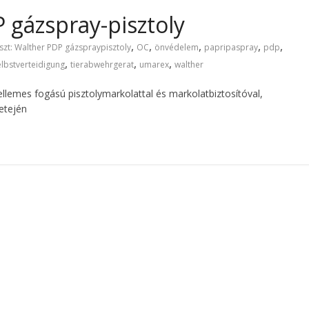
 gázspray-pisztoly
,
,
,
,
,
szt: Walther PDP gázspraypisztoly
OC
önvédelem
papripaspray
pdp
,
,
,
elbstverteidigung
tierabwehrgerat
umarex
walther
lemes fogású pisztolymarkolattal és markolatbiztosítóval,
tetején