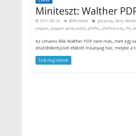
Cikkek
Miniteszt: Walther PDP
,
,
2017-05-24
9890 Views
gázspray
kkve
Minite
,
,
,
,
,
pepper
pepper spray pistol
pfeffer
pfefferpsray
PV
s
Az Umarex-féle Walther PDP nem más, mint egy kel
elsütőbillentyűvel ellátott műanyag ház, melybe a 
Tudj meg többet!