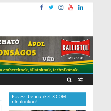
Kövess bennünket X.COM
oldalunkon!