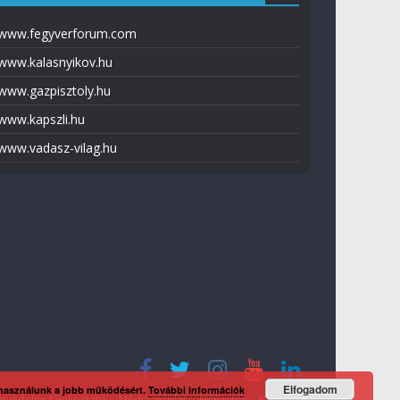
www.fegyverforum.com
www.kalasnyikov.hu
www.gazpisztoly.hu
www.kapszli.hu
www.vadasz-vilag.hu
Elfogadom
 használunk a jobb működésért.
További információk
tvédelmi tájékoztató
Média ajánlat
Előfizetés
Kapcsolat