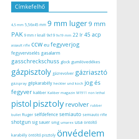
Címkefelhő
9 mm luger
9 mm
5,56x45 mm
4,5 mm
PAK
45 acp
22 lr
9 mm r knall
9x19
9x19 mm
ccw
fegyverjog
eu
assault rifle
gasalarm
fegyverviselés
gasschreckschuss
gumilövedékes
glock
gázpisztoly
gázriasztó
gázrevolver
jog és
gépkarabély
gázspray
heckler und koch
fegyver
kaliber
Kaliber magazin
non lethal
M1911
pisztoly
pistol
revolver
rubber
semiauto
selfdefence
Ruger
semiauto rifle
bullet
shotgun
usa
sig sauer
smg
öntöltő
umarex
önvédelem
karabély
öntöltő pisztoly