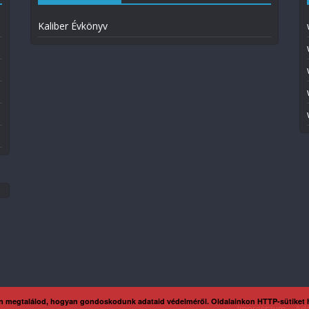
Kaliber Évkönyv
n megtalálod, hogyan gondoskodunk adataid védelméről. Oldalainkon HTTP-sütiket
Impresszum
Ada