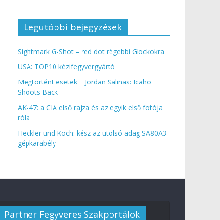
Legutóbbi bejegyzések
Sightmark G-Shot – red dot régebbi Glockokra
USA: TOP10 kézifegyvergyártó
Megtörtént esetek – Jordan Salinas: Idaho
Shoots Back
AK-47: a CIA első rajza és az egyik első fotója
róla
Heckler und Koch: kész az utolsó adag SA80A3
gépkarabély
Partner Fegyveres Szakportálok