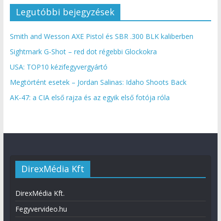
Legutóbbi bejegyzések
Smith and Wesson AXE Pistol és SBR .300 BLK kaliberben
Sightmark G-Shot – red dot régebbi Glockokra
USA: TOP10 kézifegyvergyártó
Megtörtént esetek – Jordan Salinas: Idaho Shoots Back
AK-47: a CIA első rajza és az egyik első fotója róla
DirexMédia Kft
DirexMédia Kft.
Fegyvervideo.hu