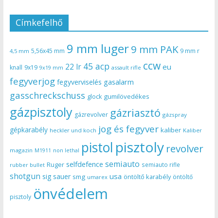
Címkefelhő
9 mm luger
9 mm PAK
5,56x45 mm
9 mm r
4,5 mm
ccw
45 acp
22 lr
eu
knall
9x19
9x19 mm
assault rifle
fegyverjog
gasalarm
fegyverviselés
gasschreckschuss
gumilövedékes
glock
gázpisztoly
gázriasztó
gázrevolver
gázspray
jog és fegyver
gépkarabély
kaliber
heckler und koch
Kaliber
pisztoly
pistol
revolver
magazin
non lethal
M1911
semiauto
selfdefence
Ruger
semiauto rifle
rubber bullet
shotgun
usa
sig sauer
smg
öntöltő karabély
öntöltő
umarex
önvédelem
pisztoly