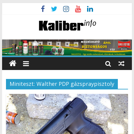
Miniteszt: Walther PDP gázspraypisztoly