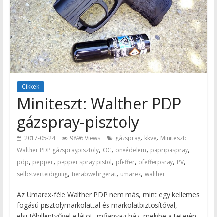
Cikkek
Miniteszt: Walther PDP
gázspray-pisztoly
,
,
2017-05-24
9896 Views
gázspray
kkve
Miniteszt:
,
,
,
,
Walther PDP gázspraypisztoly
OC
önvédelem
papripaspray
,
,
,
,
,
,
pdp
pepper
pepper spray pistol
pfeffer
pfefferpsray
PV
,
,
,
selbstverteidigung
tierabwehrgerat
umarex
walther
Az Umarex-féle Walther PDP nem más, mint egy kellemes
fogású pisztolymarkolattal és markolatbiztosítóval,
elsütőbillentyűvel ellátott műanyag ház, melybe a tetején