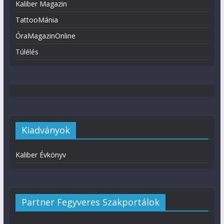
Kaliber Magazin
TattooMánia
ÓraMagazinOnline
Túlélés
Kiadványok
Kaliber Évkönyv
Partner Fegyveres Szakportálok