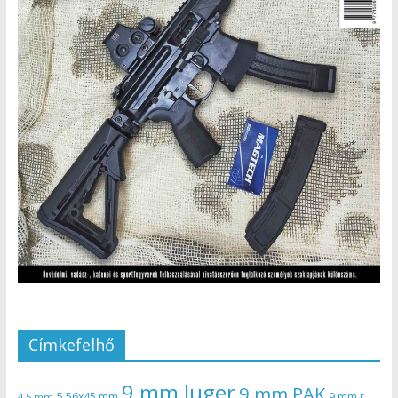
Címkefelhő
9 mm luger
9 mm PAK
5,56x45 mm
9 mm r
4,5 mm