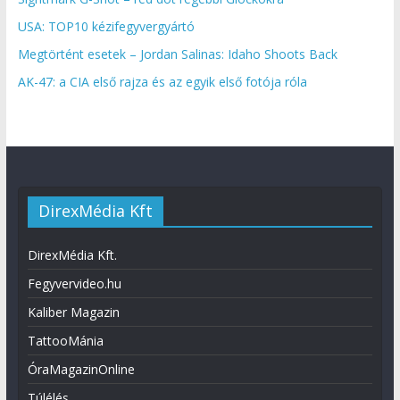
USA: TOP10 kézifegyvergyártó
Megtörtént esetek – Jordan Salinas: Idaho Shoots Back
AK-47: a CIA első rajza és az egyik első fotója róla
DirexMédia Kft
DirexMédia Kft.
Fegyvervideo.hu
Kaliber Magazin
TattooMánia
ÓraMagazinOnline
Túlélés