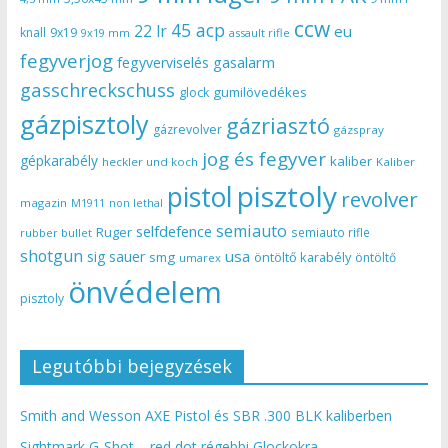
ccw
45 acp
22 lr
eu
knall
9x19
9x19 mm
assault rifle
fegyverjog
gasalarm
fegyverviselés
gasschreckschuss
gumilövedékes
glock
gázpisztoly
gázriasztó
gázrevolver
gázspray
jog és fegyver
gépkarabély
kaliber
heckler und koch
Kaliber
pisztoly
pistol
revolver
magazin
non lethal
M1911
semiauto
selfdefence
Ruger
semiauto rifle
rubber bullet
shotgun
usa
sig sauer
smg
öntöltő karabély
öntöltő
umarex
önvédelem
pisztoly
Legutóbbi bejegyzések
Smith and Wesson AXE Pistol és SBR .300 BLK kaliberben
Sightmark G-Shot – red dot régebbi Glockokra