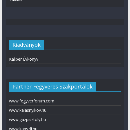
Kiadványok
Kaliber Évkönyv
Partner Fegyveres Szakportálok
www.fegyverforum.com
www.kalasnyikov.hu
www.gazpisztoly.hu
www.kapszli.hu