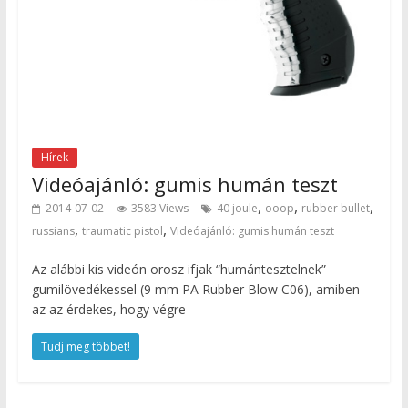
Hírek
Videóajánló: gumis humán teszt
,
,
,
2014-07-02
3583 Views
40 joule
ooop
rubber bullet
,
,
russians
traumatic pistol
Videóajánló: gumis humán teszt
Az alábbi kis videón orosz ifjak “humántesztelnek”
gumilövedékessel (9 mm PA Rubber Blow C06), amiben
az az érdekes, hogy végre
Tudj meg többet!