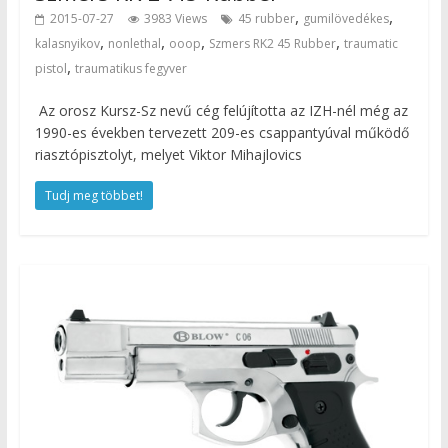
,
,
2015-07-27
3983 Views
45 rubber
gumilövedékes
,
,
,
,
kalasnyikov
nonlethal
ooop
Szmers RK2 45 Rubber
traumatic
,
pistol
traumatikus fegyver
Az orosz Kursz-Sz nevű cég felújította az IZH-nél még az
1990-es években tervezett 209-es csappantyúval működő
riasztópisztolyt, melyet Viktor Mihajlovics
Tudj meg többet!