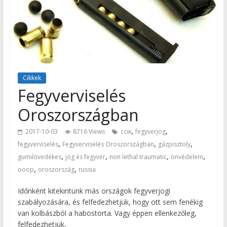
Cikkek
Fegyverviselés
Oroszországban
,
,
2017-10-03
8716 Views
ccw
fegyverjog
,
,
,
fegyverviselés
Fegyverviselés Oroszországban
gázpisztoly
,
,
,
,
gumilövedékes
jog és fegyver
non lethal traumatic
önvédelem
,
,
ooop
oroszország
russia
Időnként kitekintünk más országok fegyverjogi
szabályozására, és felfedezhetjük, hogy ott sem fenékig
van kolbászból a habostorta. Vagy éppen ellenkezőleg,
felfedezhetjük,